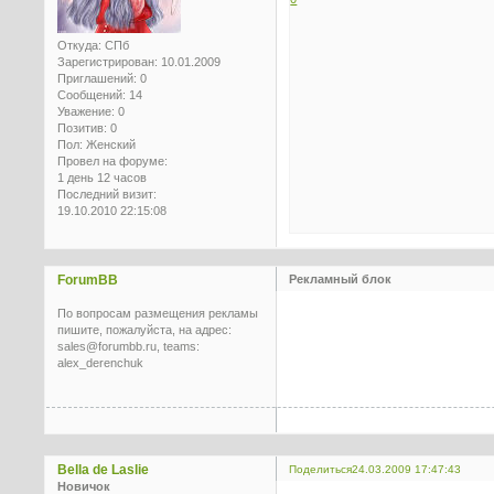
Откуда:
СПб
Зарегистрирован
: 10.01.2009
Приглашений:
0
Сообщений:
14
Уважение:
0
Позитив:
0
Пол:
Женский
Провел на форуме:
1 день 12 часов
Последний визит:
19.10.2010 22:15:08
ForumBB
Рекламный блок
По вопросам размещения рекламы
пишите, пожалуйста, на адрес:
sales@forumbb.ru, teams:
alex_derenchuk
Bella de Laslie
Поделиться
24.03.2009 17:47:43
Новичок