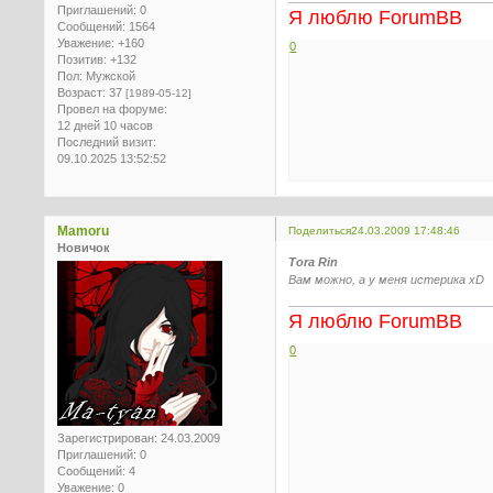
Приглашений:
0
Я люблю ForumBB
Сообщений:
1564
Уважение:
+160
0
Позитив:
+132
Пол:
Мужской
Возраст:
37
[1989-05-12]
Провел на форуме:
12 дней 10 часов
Последний визит:
09.10.2025 13:52:52
Mamoru
Поделиться
24.03.2009 17:48:46
Новичок
Tora Rin
Вам можно, а у меня истерика xD
Я люблю ForumBB
0
Зарегистрирован
: 24.03.2009
Приглашений:
0
Сообщений:
4
Уважение:
0