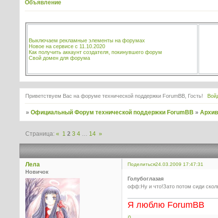
Объявление
Выключаем рекламные элементы на форумах
Новое на сервисе с 11.10.2020
Как получить аккаунт создателя, покинувшего форум
Свой домен для форума
Приветствуем Вас на форуме технической поддержки ForumBB, Гость!
Вой
»
Официальный Форум технической поддержки ForumBB
»
Архи
Страница:
«
1
2
3
4
…
14
»
Лела
Поделиться
24.03.2009 17:47:31
Новичок
Голубоглазая
офф:Ну и что!Зато потом сиди скол
Я люблю ForumBB
0