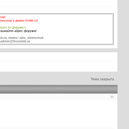
ели!
енесены в домен frmbb.ru!
оиск по форуму»
.
азывайте адрес форума!
b.ru, teams: alex_derenchuk
.
:
admin@forumbb.ru
.
Тема закрыта
21