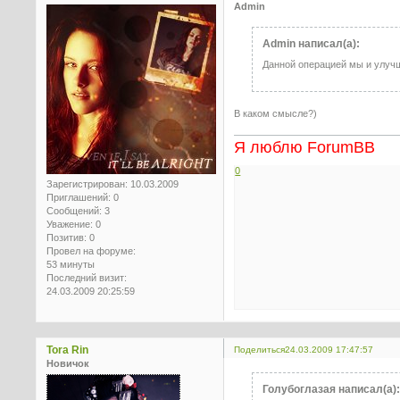
Admin
Admin написал(а):
Данной операцией мы и улучш
В каком смысле?)
Я люблю ForumBB
0
Зарегистрирован
: 10.03.2009
Приглашений:
0
Сообщений:
3
Уважение:
0
Позитив:
0
Провел на форуме:
53 минуты
Последний визит:
24.03.2009 20:25:59
Tora Rin
Поделиться
24.03.2009 17:47:57
Новичок
Голубоглазая написал(а)