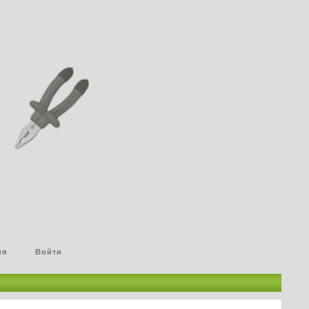
ия
Войти