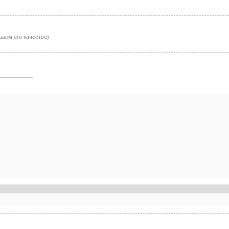
аем его качество)
: