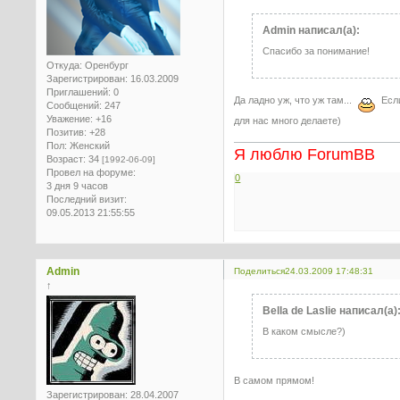
Admin написал(а):
Спасибо за понимание!
Откуда:
Оренбург
Зарегистрирован
: 16.03.2009
Приглашений:
0
Да ладно уж, что уж там...
Если
Сообщений:
247
Уважение:
+16
для нас много делаете)
Позитив:
+28
Пол:
Женский
Я люблю ForumBB
Возраст:
34
[1992-06-09]
Провел на форуме:
0
3 дня 9 часов
Последний визит:
09.05.2013 21:55:55
Admin
Поделиться
24.03.2009 17:48:31
↑
Bella de Laslie написал(а)
В каком смысле?)
В самом прямом!
Зарегистрирован
: 28.04.2007