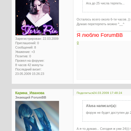
Ага до 25 числа терпеть...
Осталось всего около 6-ти часов..))
Думаю перетерпеть можно ^__^
Я люблю ForumBB
Зарегистрирован
: 22.03.2009
0
Приглашений:
0
Сообщений:
8
Уважение:
+3
Позитив:
0
Провел на форуме:
8 часов 42 минуты
Последний визит:
23.05.2009 15:26:23
Карина_Иванова
Поделиться
24.03.2009 17:48:24
Знающий ForumBB
Alusa написал(а):
форум не будет доступен до 2
А я-то думаю... Сегодня ж уже 24)))