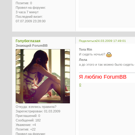
Позитив:
0
Провел на форуме:
3 часа 7 минут
Последний визит:
07.07.2009 23:28:00
Голубоглазая
Поделиться
24.03.2009 17:49:01
Знающий ForumBB
Tora Rin
И сидеть ночью?
Лела
а до этого и так можно было сидеть
Я люблю ForumBB
0
Откуда:
взялись правила?
Зарегистрирован
: 01.03.2009
Приглашений:
0
Сообщений:
182
Уважение:
+4
Позитив:
+22
Провел на форуме: