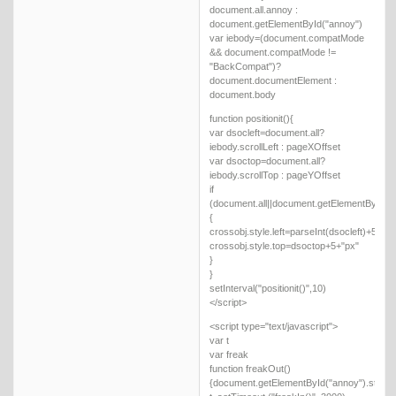
document.all.annoy :
document.getElementById("annoy")
var iebody=(document.compatMode
&& document.compatMode !=
"BackCompat")?
document.documentElement :
document.body
function positionit(){
var dsocleft=document.all?
iebody.scrollLeft : pageXOffset
var dsoctop=document.all?
iebody.scrollTop : pageYOffset
if
(document.all||document.getElementById)
{
crossobj.style.left=parseInt(dsocleft)+5+"px
crossobj.style.top=dsoctop+5+"px"
}
}
setInterval("positionit()",10)
</script>
<script type="text/javascript">
var t
var freak
function freakOut()
{document.getElementById("annoy").style.d