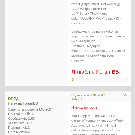
else if (arr[x].innerHTML==arr2[j])
{var c=arr[x].innerHTML
arr[x].innerHTML="<font
color='#0000FF'>"+c+"</font>"}}}}
</script>
В красную строчку в скобочки,
через запятую, в кавычках, пишем
имена админов
В синию - модеров.
Меняет цвета админов на красный,
модеров на синий - на всем
форуме.
Я люблю ForumBB
0
23
Поделиться
01.06.2007
DREД
15:18:47
Легенда ForumBB
Индикатор групп
Зарегистрирован
: 24.05.2007
Приглашений:
0
<script type="text/javascript">
Сообщений:
1183
var text="<center><font color=Red>
Уважение:
+152
Администратор </font> | <font
Позитив:
+112
color=Blue> Координатор </font> |
Пол:
Мужской
<font color=Green> Модератор