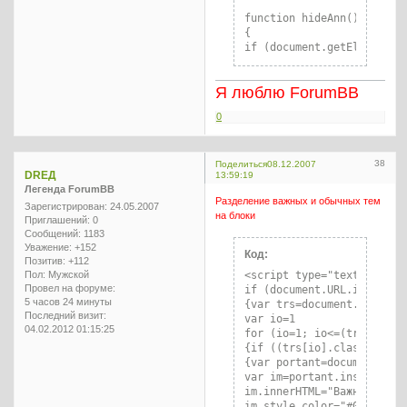
function hideAnn()

{

if (document.getElementByI
{document.getElementById('
document.getElementById('h
Я люблю ForumBB
else

{document.getElementById('
0
document.getElementById('h
}

38
Поделиться
08.12.2007
DREД
13:59:19
function wCook()

Легенда ForumBB
{

Разделение важных и обычных тем
var ann="announce=id"

Зарегистрирован
: 24.05.2007
на блоки
Приглашений:
0
if (document.getElementByI
Сообщений:
1183
{ann+="op"}

Уважение:
+152
else 

Код:
Позитив:
+112
{ann+="cl"}

<script type="text/javascr
Пол:
Мужской
var d=new Date()

Провел на форуме:
if (document.URL.indexOf("
d.setDate(d.getDate()+1)

5 часов 24 минуты
{var trs=document.getElem
ann+=";expires="+d.toGMTSt
Последний визит:
var io=1

document.cookie=ann}

04.02.2012 01:15:25
for (io=1; io<=(trs.length
{if ((trs[io].className.in
{var portant=document.get
var im=portant.insertCell(
</script>
im.innerHTML="Важные темы"
im.style.color="#0000FF"
