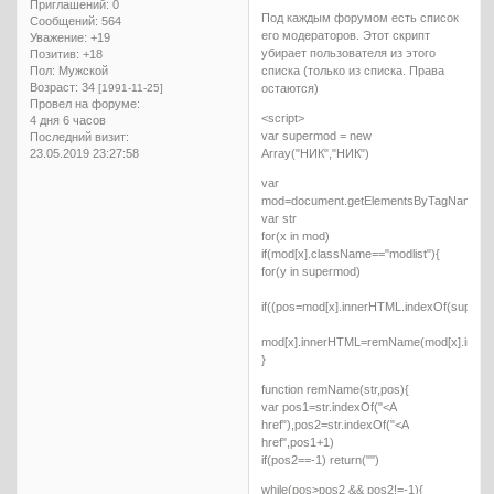
Приглашений:
0
Под каждым форумом есть список
Сообщений:
564
его модераторов. Этот скрипт
Уважение:
+19
убирает пользователя из этого
Позитив:
+18
Пол:
Мужской
списка (только из списка. Права
Возраст:
34
[1991-11-25]
остаются)
Провел на форуме:
<script>
4 дня 6 часов
var supermod = new
Последний визит:
23.05.2019 23:27:58
Array("НИК","НИК")
var
mod=document.getElementsByTagName("s
var str
for(x in mod)
if(mod[x].className=="modlist"){
for(y in supermod)
if((pos=mod[x].innerHTML.indexOf(supermo
mod[x].innerHTML=remName(mod[x].inne
}
function remName(str,pos){
var pos1=str.indexOf("<A
href"),pos2=str.indexOf("<A
href",pos1+1)
if(pos2==-1) return("")
while(pos>pos2 && pos2!=-1){