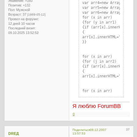
Уважение:
+160
var arr4=new Array ("НИК",
Позитив:
+132
var arr5=new Array ("НИК",
Пол:
Мужской
var arr6=new Array ("НИК",
Возраст:
37
[1989-05-12]
for (x in arr)

Провел на форуме:
{for (y in arr1)

12 дней 10 часов
{if (arr[x].innerHTML==arr
Последний визит:
{

09.10.2025 13:52:52
arr[x].innerHTML="<font c
}}

for (x in arr)

{for (j in arr2)

{if (arr[x].innerHTML==arr
{

arr[x].innerHTML="<font c
for (x in arr)

{for (l in arr3)

{if (arr[x].innerHTML==arr
Я люблю ForumBB
{

arr[x].innerHTML="<font c
0
for (x in arr)

37
Поделиться
08.12.2007
DREД
13:57:53
{for (j in arr4)
