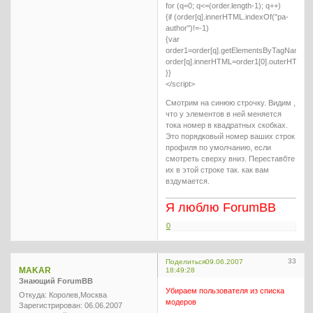
for (q=0; q<=(order.length-1); q++)
{if (order[q].innerHTML.indexOf("pa-
author")!=-1)
{var
order1=order[q].getElementsByTagName("li
order[q].innerHTML=order1[0].outerHTML+
}}
</script>
Смотрим на синюю строчку. Видим ,
что у элементов в ней меняется
тока номер в квадратных скобках.
Это порядковый номер ваших строк
профиля по умолчанию, если
смотреть сверху вниз. Переставбте
их в этой строке так. как вам
вздумается.
Я люблю ForumBB
0
33
Поделиться
09.06.2007
MAKAR
18:49:28
Знающий ForumBB
Убираем пользователя из списка
Откуда:
Королев,Москва
модеров
Зарегистрирован
: 06.06.2007