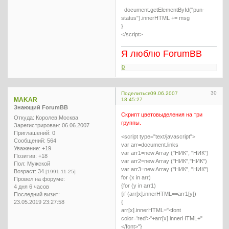
document.getElementById("pun-
status").innerHTML += msg
}
</script>
Я люблю ForumBB
0
30
Поделиться
09.06.2007
MAKAR
18:45:27
Знающий ForumBB
Скрипт цветовыделения на три
Откуда:
Королев,Москва
группы.
Зарегистрирован
: 06.06.2007
Приглашений:
0
<script type="text/javascript">
Сообщений:
564
var arr=document.links
Уважение:
+19
var arr1=new Array ("НИК", "НИК")
Позитив:
+18
var arr2=new Array ("НИК","НИК")
Пол:
Мужской
var arr3=new Array ("НИК", "НИК")
Возраст:
34
[1991-11-25]
for (x in arr)
Провел на форуме:
{for (y in arr1)
4 дня 6 часов
{if (arr[x].innerHTML==arr1[y])
Последний визит:
23.05.2019 23:27:58
{
arr[x].innerHTML="<font
color='red'>"+arr[x].innerHTML+"
</font>"}