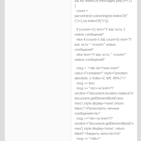
&& loc.indexOf('messages.php')==-1)
{
count =
parseInt(str.substring(str.indexOf("
(")+1,str.indexOf(")")))
if (count==1) text="У вас есть 1
новое сообщение"
else if (count>1 && count<5) text="У
вас есть " +count+" новых
сообщения"
else text="У вас есть " +count+"
новых сообщений"
msg = "<div id=\"new-mes\"
class=\"container\" style=\"position:
absolute; z-index=2; left: 40%;\">"
msg += text
msg += "<br><a href=\"\"
onclick=\"document.location.replace('messa
document.getElementById('new-
mes').style.display='none';return
false;\">Посмотреть личные
сообщения</a>"
msg +="<br><a href=\"\"
onclick=\"document.getElementById('new-
mes').style.display='none'; return
false\">Закрыть окно</a>\r\n"
msg += "</div>"