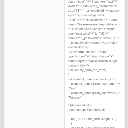
class='input'>"+"<input type='text'"+"
id='fld1'"+" name='req_username'"+"
size='25'"+" maxlength='25' /></span>
</p>"+"<p class='inputfield
required'>"+"<label for='fld2'>Пароль
<em>(Обязательно)</em></label><br
/>"+"<span class='input'>"+"<input
type='password'"+" id='fld2'"+"
name='req_password'"+" size='16'"+"
maxlength='16' /></span></p></div>
</fieldset>"+"<p
class='formsubmit'>"+"<input
type='submit'"+" class='button'"+"
name='login'"+" value='Войти' /></p>
</form></div>"}
function my_form(the_form)
{
var element_names = new Object()
element_names["req_username"] =
"Имя"
element_names["req_password"] =
"Пароль"
if (document.all ||
document.getElementById)
{
for (i = 0; i < the_form.length; ++i)
{
var elem = the_form.elements[i]