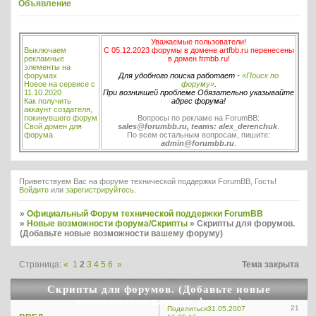
Объявление
Уважаемые пользователи!
Выключаем
С 05.12.2023 форумы в домене artfbb.ru перенесены
рекламные
в домен frmbb.ru!
элементы на
форумах
Для удобного поиска работает -
«Поиск по
Новое на сервисе с
форуму»
.
11.10.2020
При возникшей проблеме Обязательно указывайте
Как получить
адрес форума!
аккаунт создателя,
покинувшего форум
Вопросы по рекламе на ForumBB:
Свой домен для
sales@forumbb.ru, teams: alex_derenchuk
.
форума
По всем остальным вопросам, пишите:
admin@forumbb.ru
.
Приветствуем Вас на форуме технической поддержки ForumBB, Гость!
Войдите
или
зарегистрируйтесь
.
»
Официальный Форум технической поддержки ForumBB
»
Новые возможности форума/Скрипты
»
Скрипты для форумов.
(Добавьте новые возможности вашему форуму)
Страница:
«
1
2
3
4
5
6
»
Тема закрыта
Скрипты для форумов. (Добавьте новые
возможности вашему форуму)
21
Поделиться
31.05.2007