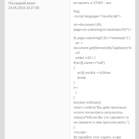
вставлять в ХТМЛ - низ
Последний визит:
23.05.2019 23:27:58
Код:
<script language="JavaScript">
str=document.URL
page=str.substring(str.lastIndexOf('/')+1)
if( page.substring(0,9)=="viewtopic") {
arr =
document.getElementsByTagName("input")
i=0
while( i<20 ) {
if(arr[i].name=="null")
{
arr[i].onclick = IsShow
break
}
i++
}
}
function IsShow(){
return confirm("Вы действительно
хотите посмотреть результаты
опроса?\nЕсли Вы это сделаете то
не сможете в нём проголосовать.")
}
</script>
Вставляйте этот скрипт, и при