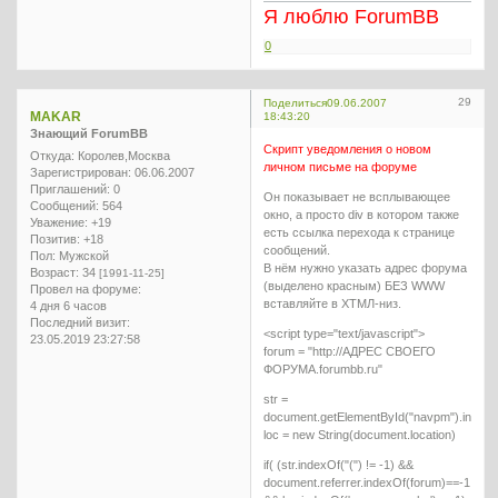
Я люблю ForumBB
0
29
Поделиться
09.06.2007
MAKAR
18:43:20
Знающий ForumBB
Cкрипт уведомления о новом
Откуда:
Королев,Москва
личном письме на форуме
Зарегистрирован
: 06.06.2007
Приглашений:
0
Он показывает не всплывающее
Сообщений:
564
окно, а просто div в котором также
Уважение:
+19
есть ссылка перехода к странице
Позитив:
+18
сообщений.
Пол:
Мужской
В нём нужно указать адрес форума
Возраст:
34
[1991-11-25]
(выделено красным) БЕЗ WWW
Провел на форуме:
вставляйте в ХТМЛ-низ.
4 дня 6 часов
Последний визит:
<script type="text/javascript">
23.05.2019 23:27:58
forum = "http://АДРЕС СВОЕГО
ФОРУМА.forumbb.ru"
str =
document.getElementById("navpm").inner
loc = new String(document.location)
if( (str.indexOf("(") != -1) &&
document.referrer.indexOf(forum)==-1