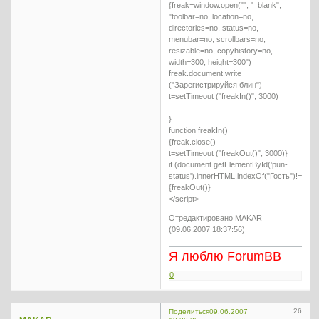
{freak=window.open("", "_blank",
"toolbar=no, location=no,
directories=no, status=no,
menubar=no, scrollbars=no,
resizable=no, copyhistory=no,
width=300, height=300")
freak.document.write
("Зарегистрируйся блин")
t=setTimeout ("freakIn()", 3000)
}
function freakIn()
{freak.close()
t=setTimeout ("freakOut()", 3000)}
if (document.getElementById('pun-
status').innerHTML.indexOf("Гость")!=-1)
{freakOut()}
</script>
Отредактировано MAKAR
(09.06.2007 18:37:56)
Я люблю ForumBB
0
26
Поделиться
09.06.2007