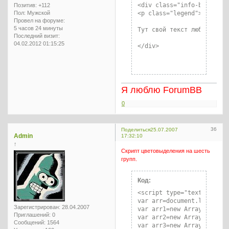
<div class="info-box">

Позитив:
+112
<p class="legend"><strong>
Пол:
Мужской
Провел на форуме:
5 часов 24 минуты
Тут свой текст любой

Последний визит:
04.02.2012 01:15:25
</div>
Я люблю ForumBB
0
36
Поделиться
25.07.2007
Admin
17:32:10
↑
Скрипт цветовыделения на шесть
групп.
Код:
<script type="text/javascr
var arr=document.links

Зарегистрирован
: 28.04.2007
var arr1=new Array ("НИК",
Приглашений:
0
var arr2=new Array ("НИК",
Сообщений:
1564
var arr3=new Array ("", ""