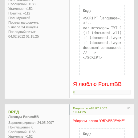
Сообщений:
1183
Уважение:
+152
Код:
Позитив:
+112
<SCRIPT language=Javascrip
Пол:
Мужской
Провел на форуме:
<!--

5 часов 24 минуты
var message='ТУТ СВОЙ ТЕКС
Последний визит:
{if (document.all) {if (e
04.02.2012 01:15:25
if (document.layers) {if 
if (document.layers) {docu
document.onmousedown=click
// -->

</SCRIPT>
Я люблю ForumBB
0
35
Поделиться
18.07.2007
DREД
10:44:25
Легенда ForumBB
Убираем слово "ОБЪЯВЛЕНИЕ"
Зарегистрирован
: 24.05.2007
Приглашений:
0
Сообщений:
1183
Код:
Уважение:
+152