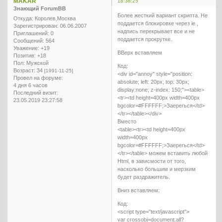
MAKAR
18:38:25
Знающий ForumBB
Более жесткий вариант скрипта. Не
Откуда:
Королев,Москва
поддается блокировке через ie ,
Зарегистрирован
: 06.06.2007
надпись перекрывает все и не
Приглашений:
0
поддается прокрутке.
Сообщений:
564
Уважение:
+19
ВВерх вставляем
Позитив:
+18
Пол:
Мужской
Код:
Возраст:
34
[1991-11-25]
<div id="annoy" style="position:
Провел на форуме:
absolute; left: 20px; top: 30px;
4 дня 6 часов
display:none; z-index: 150;"><table>
Последний визит:
<tr><td height=400px width=400px
23.05.2019 23:27:58
bgcolor=#FFFFFF;>Заерегься</td>
</tr></table></div>
Вместо
<table><tr><td height=400px
width=400px
bgcolor=#FFFFFF;>Заерегься</td>
</tr></table> можем вставить любой
Html, в зависмости от того,
насколько большим и мерзким
будет раздражитель.
Вниз вставляем:
Код:
<script type="text/javascript">
var crossobj=document.all?