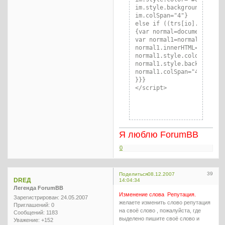
im.style.backgroundColor="
im.colSpan="4"}

else if ((trs[io].classNa
{var normal=document.getE
var normal1=normal.insertC
normal1.innerHTML="Темы фо
normal1.style.color="#0000
normal1.style.backgroundCo
normal1.colSpan="4"

}}}

</script>
Я люблю ForumBB
0
39
Поделиться
08.12.2007
DREД
14:04:34
Легенда ForumBB
Изменение слова Репутация.
Зарегистрирован
: 24.05.2007
желаете изменить слово репутация
Приглашений:
0
на своё слово , пожалуйста, где
Сообщений:
1183
выделено пишите своё слово и
Уважение:
+152