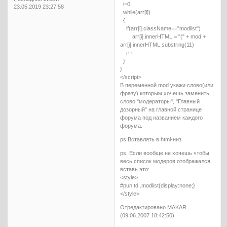
i=0
23.05.2019 23:27:58
while(arr[i])
{
if(arr[i].className=="modlist")
arr[i].innerHTML = "(" + mod +
arr[i].innerHTML.substring(11)
i++
}
}
</script>
В переменной mod укажи слово(или
фразу) которым хочешь заменить
слово "модераторы", "Главный
дозорный" на главной странице
форума под названием каждого
форума.
ps:Вставлять в html-низ
ps. Если вообще не хочешь чтобы
весь список модеров отображался,
вставь это:
<style>
#pun td .modlist{display:none;}
</style>
Отредактировано MAKAR
(09.06.2007 18:42:50)