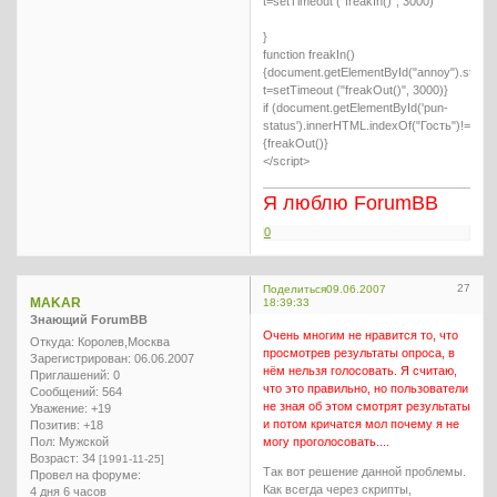
t=setTimeout ("freakIn()", 3000)
}
function freakIn()
{document.getElementById("annoy").style.
t=setTimeout ("freakOut()", 3000)}
if (document.getElementById('pun-
status').innerHTML.indexOf("Гость")!=-1)
{freakOut()}
</script>
Я люблю ForumBB
0
27
Поделиться
09.06.2007
MAKAR
18:39:33
Знающий ForumBB
Очень многим не нравится то, что
Откуда:
Королев,Москва
просмотрев результаты опроса, в
Зарегистрирован
: 06.06.2007
нём нельзя голосовать. Я считаю,
Приглашений:
0
что это правильно, но пользователи
Сообщений:
564
не зная об этом смотрят результаты
Уважение:
+19
и потом кричатся мол почему я не
Позитив:
+18
Пол:
Мужской
могу проголосовать....
Возраст:
34
[1991-11-25]
Так вот решение данной проблемы.
Провел на форуме:
Как всегда через скрипты,
4 дня 6 часов