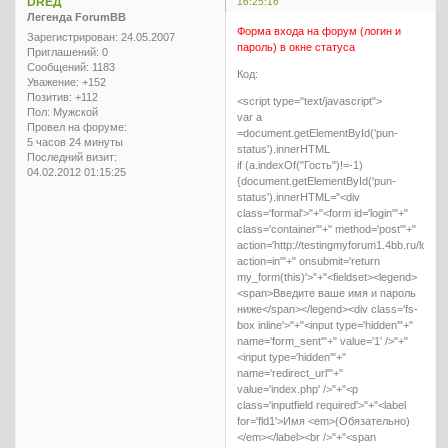
DREД
16:25:16
Легенда ForumBB
Форма входа на форум (логин и
Зарегистрирован
: 24.05.2007
пароль) в окне статуса
Приглашений:
0
Сообщений:
1183
Код:
Уважение:
+152
Позитив:
+112
<script type="text/javascript">
Пол:
Мужской
var a
Провел на форуме:
=document.getElementById('pun-
5 часов 24 минуты
status').innerHTML
Последний визит:
if (a.indexOf("Гость")!=-1)
04.02.2012 01:15:25
{document.getElementById('pun-
status').innerHTML="<div
class='formal'>"+"<form id='login'"+"
class='container'"+" method='post'"+"
action='http://testingmyforum1.4bb.ru/login
action=in'"+" onsubmit='return
my_form(this)'>"+"<fieldset><legend>
<span>Введите ваше имя и пароль
ниже</span></legend><div class='fs-
box inline'>"+"<input type='hidden'"+"
name='form_sent'"+" value='1' />"+"
<input type='hidden'"+"
name='redirect_url'"+"
value='index.php' />"+"<p
class='inputfield required'>"+"<label
for='fld1'>Имя <em>(Обязательно)
</em></label><br />"+"<span