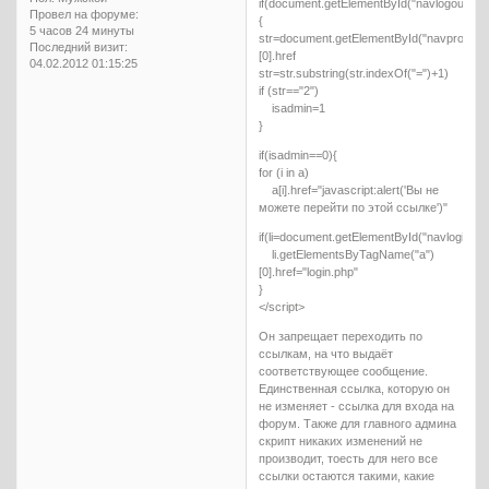
if(document.getElementById("navlogout"))
Провел на форуме:
{
5 часов 24 минуты
str=document.getElementById("navprofile
Последний визит:
[0].href
04.02.2012 01:15:25
str=str.substring(str.indexOf("=")+1)
if (str=="2")
isadmin=1
}
if(isadmin==0){
for (i in a)
a[i].href="javascript:alert('Вы не
можете перейти по этой ссылке')"
if(li=document.getElementById("navlogin"))
li.getElementsByTagName("a")
[0].href="login.php"
}
</script>
Он запрещает переходить по
ссылкам, на что выдаёт
соответствующее сообщение.
Единственная ссылка, которую он
не изменяет - ссылка для входа на
форум. Также для главного админа
скрипт никаких изменений не
производит, тоесть для него все
ссылки остаются такими, какие