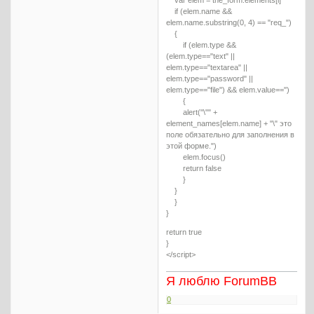
if (elem.name &&
elem.name.substring(0, 4) == "req_")
{
if (elem.type &&
(elem.type=="text" ||
elem.type=="textarea" ||
elem.type=="password" ||
elem.type=="file") && elem.value=='')
{
alert("\"" +
element_names[elem.name] + "\" это
поле обязательно для заполнения в
этой форме.")
elem.focus()
return false
}
}
}
}
return true
}
</script>
Я люблю ForumBB
0