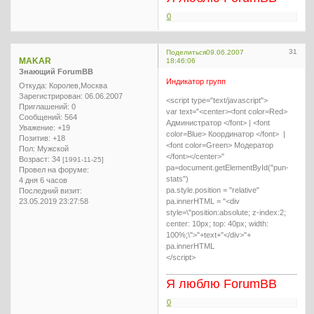
0
31
Поделиться
09.06.2007
MAKAR
18:46:06
Знающий ForumBB
Индикатор групп
Откуда:
Королев,Москва
Зарегистрирован
: 06.06.2007
<script type="text/javascript">
Приглашений:
0
var text="<center><font color=Red>
Сообщений:
564
Администратор </font> | <font
Уважение:
+19
color=Blue> Координатор </font> |
Позитив:
+18
<font color=Green> Модератор
Пол:
Мужской
</font></center>"
Возраст:
34
[1991-11-25]
pa=document.getElementById("pun-
Провел на форуме:
stats")
4 дня 6 часов
pa.style.position = "relative"
Последний визит:
23.05.2019 23:27:58
pa.innerHTML = "<div
style=\"position:absolute; z-index:2;
center: 10px; top: 40px; width:
100%;\">"+text+"</div>"+
pa.innerHTML
</script>
Я люблю ForumBB
0