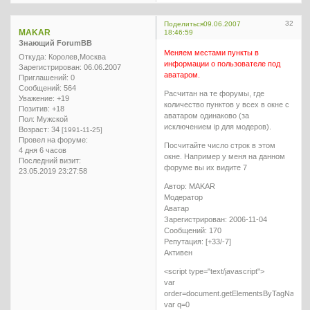
32
Поделиться
09.06.2007
MAKAR
18:46:59
Знающий ForumBB
Меняем местами пункты в
Откуда:
Королев,Москва
информации о пользователе под
Зарегистрирован
: 06.06.2007
аватаром.
Приглашений:
0
Сообщений:
564
Расчитан на те форумы, где
Уважение:
+19
количество пунктов у всех в окне с
Позитив:
+18
аватаром одинаково (за
Пол:
Мужской
исключением ip для модеров).
Возраст:
34
[1991-11-25]
Провел на форуме:
Посчитайте число строк в этом
4 дня 6 часов
окне. Например у меня на данном
Последний визит:
форуме вы их видите 7
23.05.2019 23:27:58
Автор: MAKAR
Модератор
Аватар
Зарегистрирован: 2006-11-04
Сообщений: 170
Репутация: [+33/-7]
Активен
<script type="text/javascript">
var
order=document.getElementsByTagName("u
var q=0