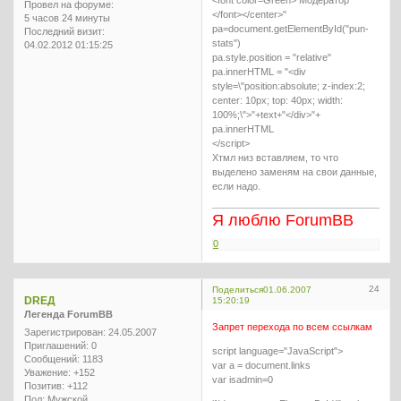
Провел на форуме:
</font></center>"
5 часов 24 минуты
pa=document.getElementById("pun-
Последний визит:
stats")
04.02.2012 01:15:25
pa.style.position = "relative"
pa.innerHTML = "<div
style=\"position:absolute; z-index:2;
center: 10px; top: 40px; width:
100%;\">"+text+"</div>"+
pa.innerHTML
</script>
Хтмл низ вставляем, то что
выделено заменям на свои данные,
если надо.
Я люблю ForumBB
0
24
Поделиться
01.06.2007
DREД
15:20:19
Легенда ForumBB
Запрет перехода по всем ссылкам
Зарегистрирован
: 24.05.2007
Приглашений:
0
script language="JavaScript">
Сообщений:
1183
var a = document.links
Уважение:
+152
var isadmin=0
Позитив:
+112
Пол:
Мужской