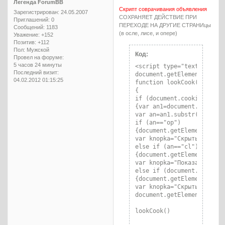
Легенда ForumBB
{if (arr[x].innerHTML==arr
Скрипт соврачивания объявления
{

Зарегистрирован
: 24.05.2007
СОХРАНЯЕТ ДЕЙСТВИЕ ПРИ
Приглашений:
0
arr[x].innerHTML="<font c
ПЕРЕХОДЕ НА ДРУГИЕ СТРАНИцы
Сообщений:
1183
(в осле, лисе, и опере)
Уважение:
+152
Позитив:
+112
for (x in arr)

Пол:
Мужской
{for (p in arr5)

Код:
Провел на форуме:
{if (arr[x].innerHTML==arr
5 часов 24 минуты
<script type="text/javascr
{

Последний визит:
document.getElementById('
arr[x].innerHTML="<font c
04.02.2012 01:15:25
function lookCook()

{

if (document.cookie.indexO
for (x in arr)

{var an1=document.cookie.
{for (s in arr6)

var an=an1.substr(an1.inde
{if (arr[x].innerHTML==arr
if (an=="op")

{

{document.getElementById('
arr[x].innerHTML="<font c
var knopka="Скрыть объявле
else if (an=="cl")

</script>
{document.getElementById('
var knopka="Показать объяв
else if (document.cookie.i
{document.getElementById('
var knopka="Скрыть объявле
document.getElementById('
lookCook()
