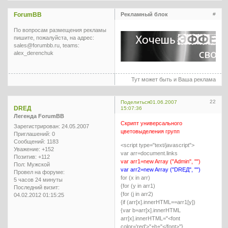
ForumBB
Рекламный блок
#
По вопросам размещения рекламы
пишите, пожалуйста, на адрес:
sales@forumbb.ru, teams:
alex_derenchuk
Тут может быть и Ваша реклама
22
Поделиться
01.06.2007
DREД
15:07:36
Легенда ForumBB
Скрипт универсального
Зарегистрирован
: 24.05.2007
цветовыделения групп
Приглашений:
0
Сообщений:
1183
<script type="text/javascript">
Уважение:
+152
var arr=document.links
Позитив:
+112
var arr1=new Array ("Admin", "")
Пол:
Мужской
var arr2=new Array ("DREД", "")
Провел на форуме:
for (x in arr)
5 часов 24 минуты
{for (y in arr1)
Последний визит:
{for (j in arr2)
04.02.2012 01:15:25
{if (arr[x].innerHTML==arr1[y])
{var b=arr[x].innerHTML
arr[x].innerHTML="<font
color='red'>"+b+"</font>"}