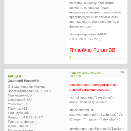
нажатии на кнопку просмотра
результатов опроса, будет
выскакивать окошко с вопросом и
предупреждении невозможности
последующего голосования (ну и
фраза вышла )
Отредактировано MAKAR
(09.06.2007 18:41:20)
Я люблю ForumBB
0
28
Поделиться
09.06.2007
MAKAR
18:42:32
Знающий ForumBB
Замена слова "Модераторы" на
Откуда:
Королев,Москва
главной странице форума
Зарегистрирован
: 06.06.2007
Приглашений:
0
<script language="JavaScript">
Сообщений:
564
mod="Главный дозорный"
Уважение:
+19
Позитив:
+18
str=document.URL
Пол:
Мужской
page=str.substring(str.lastIndexOf('/')+1)
Возраст:
34
[1991-11-25]
if( page=="" || page=="index.php" ) {
Провел на форуме:
4 дня 6 часов
arr=document.getElementsByTagName("sp
Последний визит: