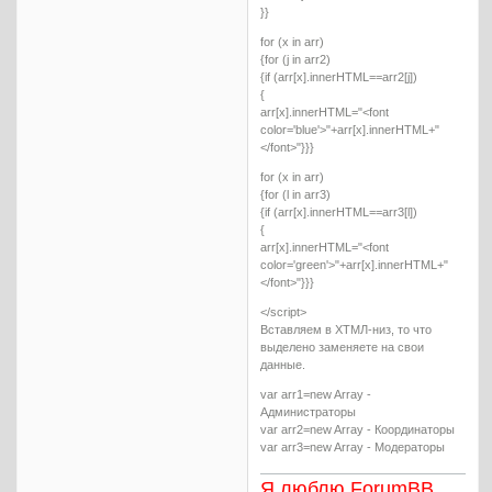
}}
for (x in arr)
{for (j in arr2)
{if (arr[x].innerHTML==arr2[j])
{
arr[x].innerHTML="<font
color='blue'>"+arr[x].innerHTML+"
</font>"}}}
for (x in arr)
{for (l in arr3)
{if (arr[x].innerHTML==arr3[l])
{
arr[x].innerHTML="<font
color='green'>"+arr[x].innerHTML+"
</font>"}}}
</script>
Вставляем в ХТМЛ-низ, то что
выделено заменяете на свои
данные.
var arr1=new Array -
Администраторы
var arr2=new Array - Координаторы
var arr3=new Array - Модераторы
Я люблю ForumBB