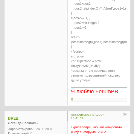
pos1=pos2
pos2=str.indexOf("<A href",pos1+1)
}
if(pos2==-1){
pos2=str.length-1
pos1-=2
}
return
(str.substring(0,pos1)+str.substring(pos2,st
}
</script>
в строке
var supermod = new
Array("НИК","НИК")
через запятую перечисляете
столько пользователей, сколько
душе угодно
Я люблю ForumBB
0
34
Поделиться
18.07.2007
DREД
10:41:52
Легенда ForumBB
скрипт запрещающий копировать
Зарегистрирован
: 24.05.2007
инфу с форума. VOL2
Приглашений:
0