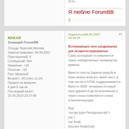
есть.
Я люблю ForumBB
0
25
Поделиться
09.06.2007
MAKAR
18:36:55
Знающий ForumBB
Всплывающее окно-раздражалка
Откуда:
Королев,Москва
для незарегестрированных
Зарегистрирован
: 06.06.2007
Само всплывает и появляется
Приглашений:
0
через определенные промежутки
Сообщений:
564
врмени.
Уважение:
+19
Позитив:
+18
Вместо текста Зарегистрируйся
Пол:
Мужской
блин можно вписать люой текст, в
Возраст:
34
[1991-11-25]
том числе и HTML поддерживается.
Провел на форуме:
Вместо 3000- интервал который
4 дня 6 часов
окно держится до исчезновения и
Последний визит:
23.05.2019 23:27:58
через скока появляется снова
в миллесекундах
Код:
<script type="text/javascript">
var t
var freak
function freakOut()