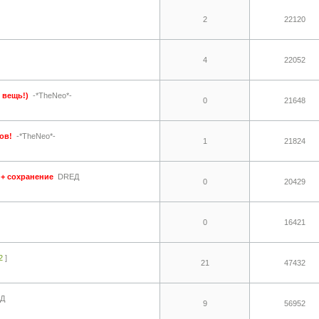
2
22120
4
22052
 вещь!)
-*TheNeo*-
0
21648
ов!
-*TheNeo*-
1
21824
 + сохранение
DREД
0
20429
0
16421
2
]
21
47432
Д
9
56952