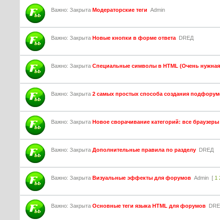
Важно:
Закрыта
Модераторские теги
Admin
Важно:
Закрыта
Новые кнопки в форме ответа
DREД
Важно:
Закрыта
Специальные символы в HTML (Очень нужная
Важно:
Закрыта
2 самых простых способа создания подфорум
Важно:
Закрыта
Новое сворачивание категорий: все браузеры
Важно:
Закрыта
Дополнительные правила по разделу
DREД
Важно:
Закрыта
Визуальные эффекты для форумов
Admin
[
1
Важно:
Закрыта
Основные теги языка HTML для форумов
DRE