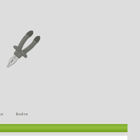
ия
Войти