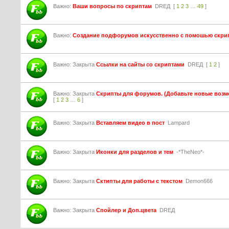
Важно:
Ваши вопросы по скриптам
DREД
[
1
2
3
…
49
]
Важно:
Cоздание подфорумов искусственно с помошью скри
Важно:
Закрыта
Ссылки на сайты со скриптами
DREД
[
1
2
]
Важно:
Закрыта
Скрипты для форумов. (Добавьте новые воз
[
1
2
3
…
6
]
Важно:
Закрыта
Вставляем видео в пост
Lampard
Важно:
Закрыта
Иконки для разделов и тем
-*TheNeo*-
Важно:
Закрыта
Сктипты для работы с текстом
Demon666
Важно:
Закрыта
Спойлер и Доп.цвета
DREД