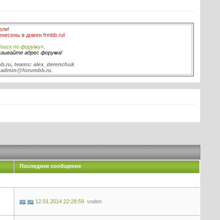
ели!
енесены в домен frmbb.ru!
оиск по форуму»
.
азывайте адрес форума!
b.ru, teams: alex_derenchuk
.
:
admin@forumbb.ru
.
в
Последнее сообщение
12.01.2014 22:28:59
voden