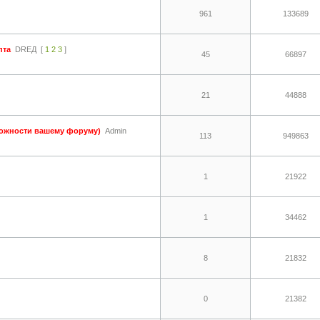
961
133689
пта
DREД
[
1
2
3
]
45
66897
21
44888
можности вашему форуму)
Admin
113
949863
1
21922
1
34462
8
21832
0
21382