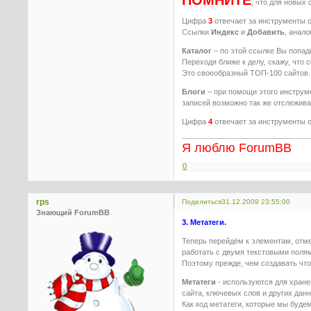
, что для новых
Цифра
3
отвечает за инструменты 
Ссылки
Индекс
и
Добавить
, анал
Каталог
– по этой ссылке Вы попад
Переходя ближе к делу, скажу, чт
Это своеобразный ТОП-100 сайтов.
Блоги
– при помощи этого инструм
записей возможно так же отслежива
Цифра
4
отвечает за инструменты 
Я люблю ForumBB
0
rps
Поделиться
31.12.2009 23:55:00
Знающий ForumBB
3. Метатеги.
Теперь перейдём к элементам, от
работать с двумя текстовыми поля
Поэтому прежде, чем создавать чт
Метатеги
- используются для хран
сайта, ключевых слов и других дан
Как код метатеги, которые мы будем