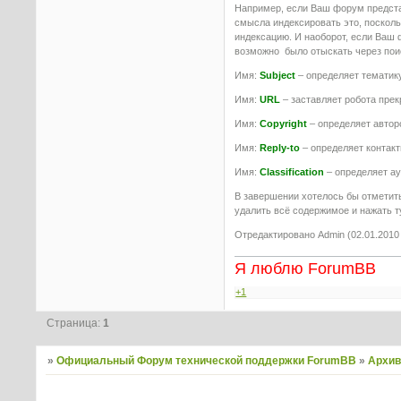
Например, если Ваш форум представ
смысла индексировать это, поскол
индексацию. И наоборот, если Ваш 
возможно было отыскать через пои
Имя:
Subject
– определяет тематик
Имя:
URL
– заставляет робота прек
Имя:
Copyright
– определяет автор
Имя:
Reply-to
– определяет контакт
Имя:
Classification
– определяет а
В завершении хотелось бы отметить
удалить всё содержимое и нажать ту
Отредактировано Admin (02.01.2010 
Я люблю ForumBB
+1
Страница:
1
»
Официальный Форум технической поддержки ForumBB
»
Архи