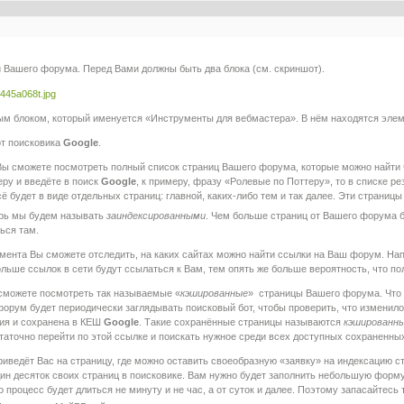
и Вашего форума. Перед Вами должны быть два блока (см. скриншот).
ым блоком, который именуется «Инструменты для вебмастера». В нём находятся эл
от поисковика
Google
.
 Вы сможете посмотреть полный список страниц Вашего форума, которые можно найти
еру и введёте в поиск
Google
, к примеру, фразу «Ролевые по Поттеру», то в списке р
сё будет в виде отдельных страниц: главной, каких-либо тем и так далее. Эти страни
ерь мы будем называть
заиндексированными
. Чем больше страниц от Вашего форума б
ься там.
мента Вы сможете отследить, на каких сайтах можно найти ссылки на Ваш форум. Нап
льше ссылок в сети будут ссылаться к Вам, тем опять же больше вероятность, что п
сможете посмотреть так называемые «
кэшированные
» страницы Вашего форума. Что э
орум будет периодически заглядывать поисковый бот, чтобы проверить, что изменило
пия и сохранена в КЕШ
Google
. Такие сохранённые страницы называются
кэшированн
таточно перейти по этой ссылке и поискать нужное среди всех доступных сохраненны
риведёт Вас на страницу, где можно оставить своеобразную «заявку» на индексацию 
ин десяток своих страниц в поисковике. Вам нужно будет заполнить небольшую форму,
 процесс будет длиться не минуту и не час, а от суток и далее. Поэтому запасайтесь