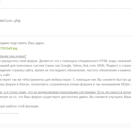
:
omotion.php
одимо подставить Ваш адрес.
Зачем она нужна?
е раскрутить свой форум. Делается это с помощью специального HTML-кода, называе
цией для поисковых систем (таких как Google, Yahoo, Ask.com, MSN, Яндекс) о стран
дение страниц сайта, время их последнего обновления, частоту обновления и важнос
ь сайт.
ствуют так же «Инструменты для вебмастера». С помощью них Вы сможете быстро до
 Ваш форум в блогах, посмотреть сохранённую копию форума в так называемом КЕШе и
, и я точно знаю, что он индексирован поисковыми системами. Есть ли смысл в исп
мотря на то, что Ваш форум существует достаточно давно, Вы сможете улучшить Ваши 
цип работы этой функции.