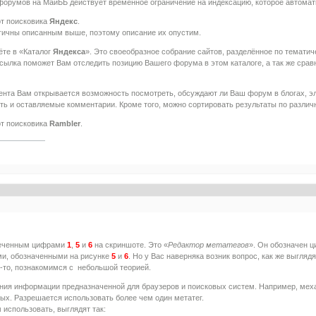
 форумов на МайББ действует временное ограничение на индексацию, которое автомат
от поисковика
Яндекс
.
огичны описанным выше, поэтому описание их опустим.
ёте в «Каталог
Яндекса
». Это своеобразное собрание сайтов, разделённое по тематич
о ссылка поможет Вам отследить позицию Вашего форума в этом каталоге, а так же 
ента Вам открывается возможность посмотреть, обсуждают ли Ваш форум в блогах, э
ть и оставляемые комментарии. Кроме того, можно сортировать результаты по различ
от поисковика
Rambler
.
меченным цифрами
1
,
5
и
6
на скриншоте. Это «
Редактор метатегов
». Он обозначен 
ми, обозначенными на рисунке
5
и
6
. Но у Вас наверняка возник вопрос, как же выгляд
о-то, познакомимся с небольшой теорией.
ения информации предназначенной для браузеров и поисковых систем. Например, мех
ных. Разрешается использовать более чем один метатег.
 использовать, выглядят так: