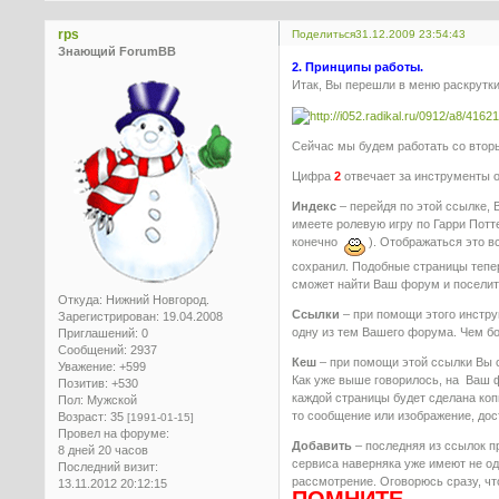
rps
Поделиться
31.12.2009 23:54:43
Знающий ForumBB
2. Принципы работы.
Итак, Вы перешли в меню раскрутк
Сейчас мы будем работать со втор
Цифра
2
отвечает за инструменты 
Индекс
– перейдя по этой ссылке,
имеете ролевую игру по Гарри Потт
конечно
). Отображаться это в
сохранил. Подобные страницы теп
сможет найти Ваш форум и поселит
Откуда:
Нижний Новгород.
Ссылки
– при помощи этого инстру
Зарегистрирован
: 19.04.2008
одну из тем Вашего форума. Чем бо
Приглашений:
0
Сообщений:
2937
Кеш
– при помощи этой ссылки Вы 
Уважение:
+599
Как уже выше говорилось, на Ваш ф
Позитив:
+530
каждой страницы будет сделана ко
Пол:
Мужской
то сообщение или изображение, дос
Возраст:
35
[1991-01-15]
Провел на форуме:
Добавить
– последняя из ссылок п
8 дней 20 часов
сервиса наверняка уже имеют не од
Последний визит:
рассмотрение. Оговорюсь сразу, что
13.11.2012 20:12:15
ПОМНИТЕ