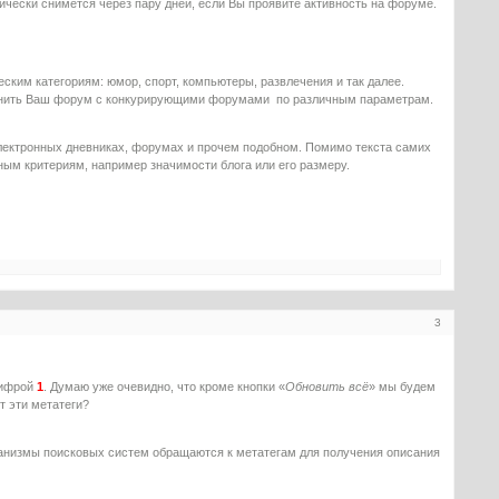
ически снимется через пару дней, если Вы проявите активность на форуме.
еским категориям: юмор, спорт, компьютеры, развлечения и так далее.
сравнить Ваш форум с конкурирующими форумами по различным параметрам.
лектронных дневниках, форумах и прочем подобном. Помимо текста самих
ным критериям, например значимости блога или его размеру.
3
цифрой
1
. Думаю уже очевидно, что кроме кнопки «
Обновить всё
» мы будем
ят эти метатеги?
анизмы поисковых систем обращаются к метатегам для получения описания