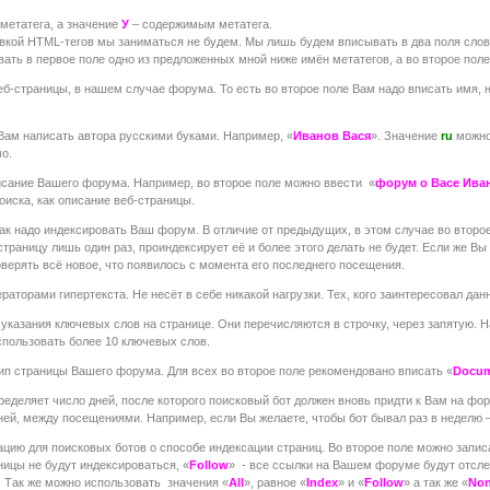
метатега, а значение
У
– содержимым метатега.
авкой HTML-тегов мы заниматься не будем. Мы лишь будем вписывать в два поля слова,
ать в первое поле одно из предложенных мной ниже имён метатегов, а во второе поле 
еб-страницы, в нашем случае форума. То есть во второе поле Вам надо вписать имя, 
Вам написать автора русскими буками. Например, «
Иванов Вася
». Значение
ru
можно 
мо.
исание Вашего форума. Например, во второе поле можно ввести «
форум о Васе Иван
оиска, как описание веб-страницы.
ак надо индексировать Ваш форум. В отличие от предыдущих, в этом случае во второе
страницу лишь один раз, проиндексирует её и более этого делать не будет. Если же Вы
ерять всё новое, что появилось с момента его последнего посещения.
раторами гипертекста. Не несёт в себе никакой нагрузки. Тех, кого заинтересовал да
указания ключевых слов на странице. Они перечисляются в строчку, через запятую. Н
спользовать более 10 ключевых слов.
ип страницы Вашего форума. Для всех во второе поле рекомендовано вписать «
Docu
пределяет число дней, после которого поисковый бот должен вновь придти к Вам на фо
дней, между посещениями. Например, если Вы желаете, чтобы бот бывал раз в неделю 
ию для поисковых ботов о способе индексации страниц. Во второе поле можно запис
аницы не будут индексироваться, «
Follow
» - все ссылки на Вашем форуме будут отсл
. Так же можно использовать значения «
All
», равное «
Index
» и «
Follow
» а так же «
No