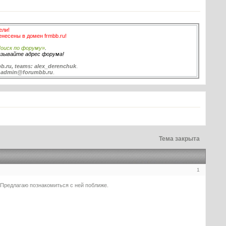
ели!
енесены в домен frmbb.ru!
оиск по форуму»
.
азывайте адрес форума!
b.ru, teams: alex_derenchuk
.
:
admin@forumbb.ru
.
Тема закрыта
1
 Предлагаю познакомиться с ней поближе.