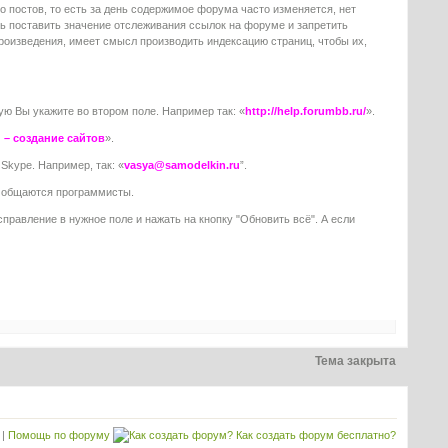
 постов, то есть за день содержимое форума часто изменяется, нет
ь поставить значение отслеживания ссылок на форуме и запретить
роизведения, имеет смысл производить индексацию страниц, чтобы их,
ую Вы укажите во втором поле. Например так: «
http://help.forumbb.ru/
».
 – создание сайтов
».
Skype. Например, так: «
vasya@samodelkin.ru
”.
ом общаются программисты.
справление в нужное поле и нажать на кнопку "Обновить всё". А если
Тема закрыта
|
Помощь по форуму