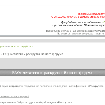
Уважаемые пользоват
С 05.12.2023 форумы в домене artfbb.ru пер
Для удобного поиска работает -
«П
При возникшей проблеме Обязательно ук
Вопросы по рекламе на ForumBB:
sales@forumb
По всем остальным вопросам, пишите
дите
или
зарегистрируйтесь
.
в
»
FAQ: метатеги и раскрутка Вашего форума
FAQ: метатеги и раскрутка Вашего форума
) администраторам форумов, на сервисе была введена новая функция: «
Раскрутка
».
о найти на моём форуме?
трировании. Зайдите туда и выбирайте пункт «Раскрутка».