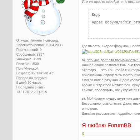
Или же просто перейдите по ссылке
Код:
Адрес форума/admin_pr
Откуда:
Нижний Новгород.
Зарегистрирован
: 19.04.2008
Где вместо «Адрес форума» необх
Приглашений:
0
Сообщений:
2937
Уважение:
+599
б).
Что мне даст эта возможность? 
Позитив:
+530
Данная опция позволит Вам быстре
Пол:
Мужской
Sitemaps — это XML-файл с информа
Возраст:
35
[1991-01-15]
поисковикам определить местонахож
Провел на форуме:
смогла более разумно индексироват
8 дней 20 часов
Кроме «Редактора метатегов» суще
Последний визит:
сайтах, проследить, обсуждают ли
13.11.2012 20:12:15
в).
Мой форум существует уже давно
Безусловно, смысл есть. Даже, нес
описание.
Давайте рассмотрим подробно прин
Я люблю ForumBB
0