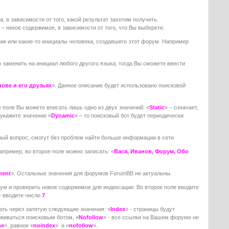
 в зависимости от того, какой результат захотим получить.
– некое содержимое, в зависимости от того, что Вы выберете.
ник или какие-то инициалы человека, создавшего этот форум. Например
заменить на инициал любого другого языка, тогда Вы сможете ввести
ове и его друзьях
». Данное описание будет использовано поисковой
 поле Вы можете вписать лишь одно из двух значений: «
Static
» – означает,
 укажите значение «
Dynamic
» – то поисковый бот будет периодически
нный вопрос, смогут без проблем найти больше информации в сети.
апример, во второе поле можно записать: «
Вася, Иванов, Форум, Обо
ment
». Остальные значения для форумов ForumBB не актуальны.
рум и проверить новое содержимое для индексации. Во второе поле вводите
– вводите число
7
.
ать через запятую следующие значения: «
Index
» - страницы будут
еживаться поисковым ботом, «
Nofollow
» - все ссылки на Вашем форуме не
ne
», равное «
noindex
» и «
nofollow
».