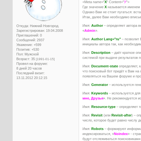
<Meta name="
Х
" Content="
У
">
Где значение
Х
называется именем 
Однако Вам не стоит пугаться: вст
Итак, далее Вам необходимо вписыв
Имя:
Author
– определяет автора в
Откуда:
Нижний Новгород.
Зарегистрирован
: 19.04.2008
«
Admin
».
Приглашений:
0
Имя:
Author Lang="ru"
– позволит 
Сообщений:
2937
инициалы автора так, как необходи
Уважение:
+599
Позитив:
+530
Имя:
Description
– даёт краткое оп
Пол:
Мужской
системой при выдаче результатов п
Возраст:
35
[1991-01-15]
Провел на форуме:
Имя:
Document-state
определяет, к
8 дней 20 часов
что поисковый бот придёт к Вам на 
Последний визит:
появляться на Вашем форуме и пров
13.11.2012 20:12:15
Имя:
Generator
– используется гене
Имя:
Keywords
– используется для 
мне, Друзья
». Не рекомендуется и
Имя:
Resource-type
– определяет т
Имя:
Revisit
(или
Revisit-after
) – о
число, которое будет равно числу 
Имя:
Robots
– формируют информац
индексироваться, «
Noindex
» - стр
будут отслеживаться поисковиками