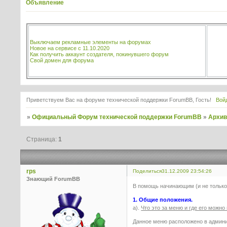
Объявление
Выключаем рекламные элементы на форумах
Новое на сервисе с 11.10.2020
Как получить аккаунт создателя, покинувшего форум
Свой домен для форума
Приветствуем Вас на форуме технической поддержки ForumBB, Гость!
Вой
»
Официальный Форум технической поддержки ForumBB
»
Архи
Страница:
1
rps
Поделиться
31.12.2009 23:54:26
Знающий ForumBB
В помощь начинающим (и не только
1. Общие положения.
а).
Что это за меню и где его можн
Данное меню расположено в админис