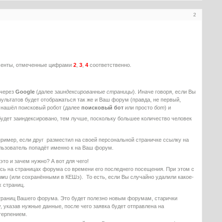
2
ементы, отмеченные цифрами
2
,
3
,
4
соответственно.
 через
Google
(далее з
аиндексированные страницы
). Иначе говоря, если Вы
езультатов будет отображаться так же и Ваш форум (правда, не первый,
цы нашёл поисковый робот (далее
поисковый бот
или просто
бот
) и
удет заиндексировано, тем лучше, поскольку большее количество человек
ример, если друг разместил на своей персональной страничке ссылку на
ользователь попадёт именно к на Ваш форум.
то и зачем нужно? А вот для чего!
сь на страницах форума со времени его последнего посещения. При этом с
ыми
(или сохранёнными в КЕШэ). То есть, если Вы случайно удалили какое-
х страниц.
страниц Вашего форума. Это будет полезно новым форумам, старички
 указав нужные данные, после чего заявка будет отправлена на
 терпением.