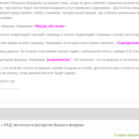
ляет большую флудилку на разные темы, когда за день набегает огромное количество
ьку при поиске будет постоянно выдаваться устаревшее содержимое. Достаточно лиш
форум представляет собой, к примеру, литературный форум, где собраны различные п
сковики.
у форума. Например «
Форум обо всём
».
ратить индексацию текущей страницы и начать индексацию страницы, ссылку на котор
ские права на веб-страницу. Например, во втором поле можно записать: «
Самоделкин
ные данные. Во втором поле можно указать адрес электронной почты, номера ICQ или 
удиторию форума. Например “
programmists
”. Что означает, что на форуме в основн
, что если Вы хотите исправить ошибку в одном из полей, достаточно просто внести и
 же кнопку, тогда данный метатег будет удалён.
03:07:13)
в
»
FAQ: метатеги и раскрутка Вашего форума
Создать форум