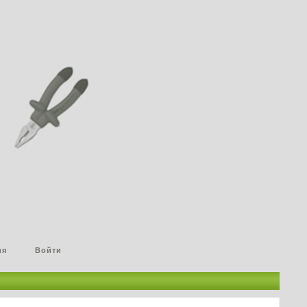
ия
Войти