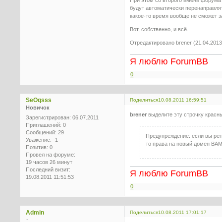
будут автоматически перенаправлят
какое-то время вообще не сможет з
Вот, собственно, и всё.
Отредактировано brener (21.04.2013
Я люблю ForumBB
0
SeOqsss
Поделиться
10.08.2011 16:59:51
Новичок
brener
выделите эту строчку крас
Зарегистрирован
: 06.07.2011
Приглашений:
0
Сообщений:
29
Предупреждение: если вы рег
Уважение:
-1
то права на новый домен ВА
Позитив:
0
Провел на форуме:
19 часов 26 минут
Последний визит:
Я люблю ForumBB
19.08.2011 11:51:53
0
Admin
Поделиться
10.08.2011 17:01:17
↑