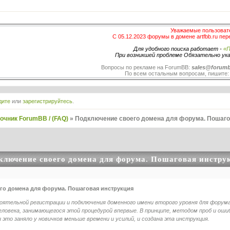
Уважаемые пользоват
С 05.12.2023 форумы в домене artfbb.ru пер
Для удобного поиска работает -
«П
При возникшей проблеме Обязательно ук
Вопросы по рекламе на ForumBB:
sales@forumb
По всем остальным вопросам, пишите
дите
или
зарегистрируйтесь
.
очник ForumBB / (FAQ)
»
Подключение своего домена для форума. Пошаго
ключение своего домена для форума. Пошаговая инстру
его домена для форума. Пошаговая инструкция
оятельной регистрации и подключения доменного имени второго уровня для фору
овека, занимающегося этой процедурой впервые. В принципе, методом проб и ошиб
 это заняло у новичков меньше времени и усилий, и создана эта инструкция.