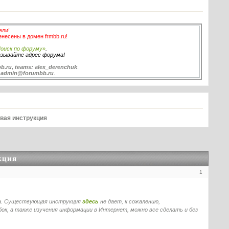
ели!
енесены в домен frmbb.ru!
оиск по форуму»
.
азывайте адрес форума!
b.ru, teams: alex_derenchuk
.
:
admin@forumbb.ru
.
вая инструкция
кция
1
ма. Существующая инструкция
здесь
не дает, к сожалению,
ок, а также изучения информации в Интернет, можно все сделать и без