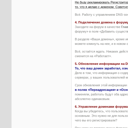
Не буду рекламировать Регистритор
то, что я делаю с доменом. Советуе
Всё. Работу с управлением DNS-зон
4. Подключение домена к форуму
Заходите на форум в качестве
Гла
форуму» в поле «Добавить существ
В разделе «Ваши домены», кроме и
можете кликнуть на нее, и в новом 
Всё, остаётся ждать. Никаких дейс
сменится на «Работает».
5. Обновление информации на D
То, что ваш домен заработал, озн
Дело в том, что информация о соде
серверах, у ваших пользователей м
Срок обновления этой информации м
в полях «Переадресация» и «Осно
поменяли, работать будут оба адре
абсолютно одинаковым.
6. Управление доменами форума
Когда вы убедитесь, что пользоват
основным. Это нужно не для пользо
чего вы его регистрировали?
При этом со второго имени форума 