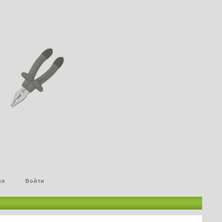
ия
Войти