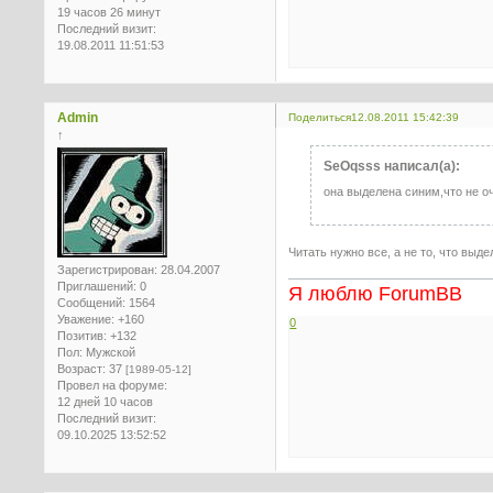
19 часов 26 минут
Последний визит:
19.08.2011 11:51:53
Admin
Поделиться
12.08.2011 15:42:39
↑
SeOqsss написал(а):
она выделена синим,что не оч
Читать нужно все, а не то, что выде
Зарегистрирован
: 28.04.2007
Приглашений:
0
Я люблю ForumBB
Сообщений:
1564
Уважение:
+160
0
Позитив:
+132
Пол:
Мужской
Возраст:
37
[1989-05-12]
Провел на форуме:
12 дней 10 часов
Последний визит:
09.10.2025 13:52:52