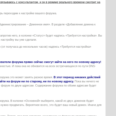
 связываюсь с консультантом, и он в режиме реального времени смотрит на
ерь переходим к настройке вашего форума.
«Администрирование – Доменное имя». В разделе «Добавление домена к
.
Напротив него, в колонке «Статус» будет надпись «Требуется настройка». Вы
о настройку вы уже сделали.
 (от получаса до нескольких часов) надпись «Требуется настройка»
ьзователи форума прямо сейчас смогут зайти на него по новому адресу!
чностью. И пока она не обновится на всех встречающихся по пути DNS-
форума это может занять разное время.
В этот период никаких действий
айти на форум ни по старому, ни по новому адресу.
Пока вы ничего не
т же форум по двум адресам. Содержание форума по обоим адресам будет
форума. В колонке «Основной» выберите, какой из двух доменов будет
 нужно продвигать. Вероятнее всего, это будет ваш новый домен. Иначе для
ция». Теперь все пользователи, заходящие на форум по старому адресу,