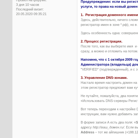
Предупреждение: если вы регист
3 дня 10 часов
услуги, то права на новый дом
Последний визит:
20.05.2020 09:35:21
1. Регистрация доменного имени
Здесь, действительно, ничего сложн
регистратор имен в зоне *.рф), но
Здесь особенность одна: совершенн
2. Процесс регистрации.
После того, как вы выберете имя и 
сразу, а можно и отложить на потом
Напомню, что с 1 октября 2009 
Администратора (владельца) до
"VERIFIED" (подтвержденный), и с 
3. Управление DNS-зонами.
Настало время настроить домен на 
этом регистратор предложит вам куч
Не путайте, пожалуйста, два понят
«Использовать DNS-серверы Регистр
Вот теперь переходим к настройке 
инструкции, вам нужно добавить зап
В форме записи А есть два поля: «
адресу
http://ваш_домен.ru/
. Если в
Address
– тот же айпишник («188.12