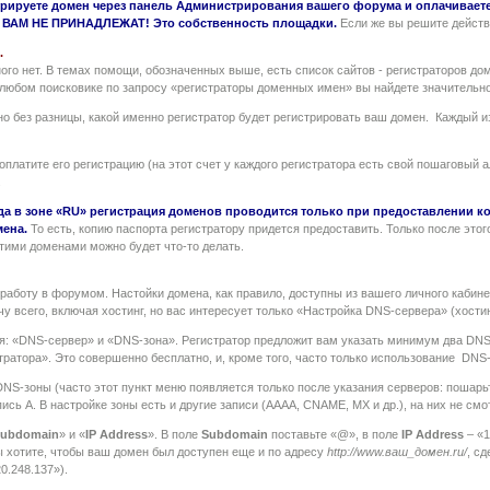
рируете домен через панель Администрирования вашего форума и оплачиваете
ен ВАМ НЕ ПРИНАДЛЕЖАТ! Это собственность площадки.
Если же вы решите действ
.
ого нет. В темах помощи, обозначенных выше, есть список сайтов - регистраторов дом
 в любом поисковике по запросу «регистраторы доменных имен» вы найдете значительн
о без разницы, какой именно регистратор будет регистрировать ваш домен. Каждый из
оплатите его регистрацию (на этот счет у каждого регистратора есть свой пошаговый 
.
года в зоне «RU» регистрация доменов проводится только при предоставлени
мена.
То есть, копию паспорта регистратору придется предоставить. Только после это
этими доменами можно будет что-то делать.
работу в форумом. Настойки домена, как правило, доступны из вашего личного кабин
у всего, включая хостинг, но вас интересует только «Настройка DNS-сервера» (хостин
ия: «DNS-сервер» и «DNS-зона». Регистратор предложит вам указать минимум два DNS-
атора». Это совершенно бесплатно, и, кроме того, часто только использование DNS
DNS-зоны (часто этот пункт меню появляется только после указания серверов: пошарьт
ись А. В настройке зоны есть и другие записи (АААА, CNAME, MX и др.), на них не смо
Subdomain
» и «
IP Address
». В поле
Subdomain
поставьте «@», в поле
IP Address
– «1
ы хотите, чтобы ваш домен был доступен еще и по адресу
http://www.ваш_домен.ru/
, с
0.248.137»).