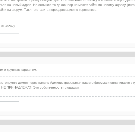
ься на новый адрес. Но если кто-то до сих пор не может зайти по новому адресу (ин
айти на форум. Так что ставить переадресацию не торопитесь.
 01:45:42)
ным и крупным шрифтом:
истрируете домен через панель Администрирования вашего форума и оплачиваете эту
М НЕ ПРИНАДЛЕЖАТ! Это собственность площадки.