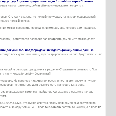
 эту услугу Администрации площадки forumbb.ru через Платные
овать самостоятельно, действуйте по следующему алгоритму.
енов. Он, как и сказано, не полный (не указан, например, официальный
о более полный список.
 них может проверить, свободно ли имя домена, которое вам нравится.
алгоритм), регистратор попросит вас настроить домен. Это можно делать
и копий документов, подтверждающих идентификационные данные
го статус всех доменных имён, зарегистрированных на вас, будет изменён на
ета на сайте регистратора домена в разделе «Управление доменом». При
г у нас – хвала forumbb – бесплатный).
сервера. Не парьтесь над этим вопросом и поставьте галочку в пункте
-серверов Регистратора дает возможность настроить DNS-зону.
есь в управлении доменом - найдете). Как сказано в ссылке в начале
трим.
88.120.248.137». Это нужно для того, чтобы ваш домен был доступен по
делайте еще одну запись А. В поле
Subdomain
поставьте «www», а в поле
IP