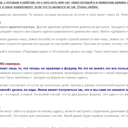
а, с которым я работаю, но у него есть web-чат, через который я в приватном режиме
т и сразу корректирует, если что-то делается не так. Очень удобно.
ами вы закончили. Те записи, которые вы внесли, вступят в силу минут через 15. Теп
.
вного администратора
. Другим админам добавление домена не доступно. Заходите 
ующий» пишете имя вашего зарегистрированного домена без www. Жмёте «добавить»
мени домена «
ваш_домен.forumbb.ru
» второй строкой появится имя «
ваш_домен.ru
». 
окне откроется краткая инструкция по настройке домена. Она вам не нужна, потому чт
твий в колонках «Переадресация» и «Основной» делать не надо. Через некоторое время
NS-серверах.
ачает лишь то, что теперь он привязан к форуму. Но это не значит, что все пол
ржимом вашего нового домена на серверах провайдеров обновляется с некой периоди
огут быть проблемы с заходом на форум по новому адресу.
ожет составлять от суток до нескольких дней, причем у разных посетителей вашего 
вной» делать не надо. Иначе может получиться так, что и вы сами не сможете з
са – и старый, и новый. На всякий случай: это не два разных форума. Это один и то
.
ели могут зайти на форум по новому адресу, можете настроить управление доменами 
вателей. Это нужно для поисковых систем. Какой домен будет выбран основным, тот и
можно настроить переадресацию. Для этого поставьте галочку в колонке «Переадреса