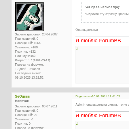
SeOqsss написал(а):
выделите эту строчку красн
Она выделена)
Зарегистрирован
: 28.04.2007
Приглашений:
0
Я люблю ForumBB
Сообщений:
1564
Уважение:
+160
0
Позитив:
+132
Пол:
Мужской
Возраст:
37
[1989-05-12]
Провел на форуме:
12 дней 10 часов
Последний визит:
09.10.2025 13:52:52
SeOqsss
Поделиться
10.08.2011 17:41:05
Новичок
Admin
она выделена синим,что не оч
Зарегистрирован
: 06.07.2011
Приглашений:
0
Я люблю ForumBB
Сообщений:
29
Уважение:
-1
0
Позитив:
0
Провел на форуме: