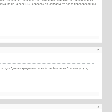
формация не на всех DNS-серверах обновилась), то после переадресации он
2
 услугу Администрации площадки forumbb.ru через Платные услуги,
3