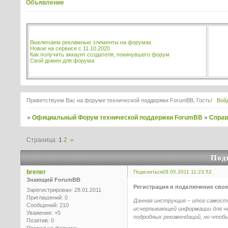
Объявление
Выключаем рекламные элементы на форумах
Новое на сервисе с 11.10.2020
Как получить аккаунт создателя, покинувшего форум
Свой домен для форума
Приветствуем Вас на форуме технической поддержки ForumBB, Гость!
Вой
»
Официальный Форум технической поддержки ForumBB
»
Справ
Страница:
1
2
»
Под
brener
Поделиться
28.05.2011 11:23:52
Знающий ForumBB
Регистрация и подключение сво
Зарегистрирован
: 28.01.2011
Приглашений:
0
Данная инструкция – итог самост
Сообщений:
210
исчерпывающей информации для чел
Уважение:
+5
подробных рекомендаций, но чтобы
Позитив:
0
Провел на форуме: