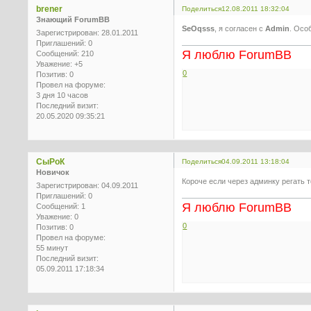
brener
Поделиться
12.08.2011 18:32:04
Знающий ForumBB
SeOqsss
, я согласен с
Admin
. Осо
Зарегистрирован
: 28.01.2011
Приглашений:
0
Я люблю ForumBB
Сообщений:
210
Уважение:
+5
0
Позитив:
0
Провел на форуме:
3 дня 10 часов
Последний визит:
20.05.2020 09:35:21
СыРоК
Поделиться
04.09.2011 13:18:04
Новичок
Короче если через админку регать т
Зарегистрирован
: 04.09.2011
Приглашений:
0
Я люблю ForumBB
Сообщений:
1
Уважение:
0
0
Позитив:
0
Провел на форуме:
55 минут
Последний визит:
05.09.2011 17:18:34