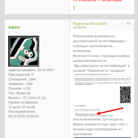
0
12
Поделиться
14.12.2021
Admin
14:26:00
↑
Реализована возможность
двухфакторной аутентификации с
помощью приложения на
мобильном.
Включается она с помощью выбора
уровня безопасности
"Двухфакторная аутентификация" в
Зарегистрирован
: 28.04.2007
разделе "Приватность" профиля.
Приглашений:
0
Сообщений:
1564
Уважение:
+160
Позитив:
+132
Пол:
Мужской
Возраст:
37
[1989-05-12]
Провел на форуме:
12 дней 10 часов
Последний визит:
09.10.2025 13:52:52
После включения, при входе на
форум добавится еще один этап с
вводом кода подтверждения из
приложения: