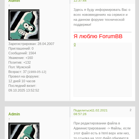
Admin
12:37:44
↑
Здесь я буду информировать Вас о
всех нововведениях на сервисе и
на данном форуме технической
поддержки!
Я люблю ForumBB
Зарегистрирован
: 28.04.2007
0
Приглашений:
0
Сообщений:
1564
Уважение:
+160
Позитив:
+132
Пол:
Мужской
Возраст:
37
[1989-05-12]
Провел на форуме:
12 дней 10 часов
Последний визит:
09.10.2025 13:52:52
2
Поделиться
11.02.2021
Admin
08:57:26
↑
При редактировании файла в
Администрирование -> Файлы, если
этот файл есть в html верх или низ,
то ссылка на этот файл обновится