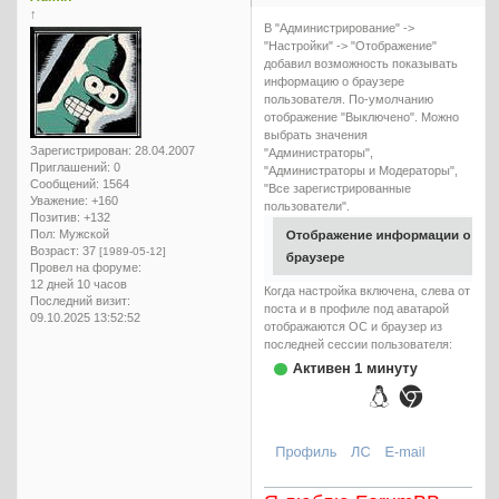
↑
В "Администрирование" ->
"Настройки" -> "Отображение"
добавил возможность показывать
информацию о браузере
пользователя. По-умолчанию
отображение "Выключено". Можно
выбрать значения
Зарегистрирован
: 28.04.2007
"Администраторы",
Приглашений:
0
"Администраторы и Модераторы",
Сообщений:
1564
"Все зарегистрированные
Уважение:
+160
пользователи".
Позитив:
+132
Пол:
Мужской
Возраст:
37
[1989-05-12]
Провел на форуме:
12 дней 10 часов
Когда настройка включена, слева от
Последний визит:
поста и в профиле под аватарой
09.10.2025 13:52:52
отображаются ОС и браузер из
последней сессии пользователя: