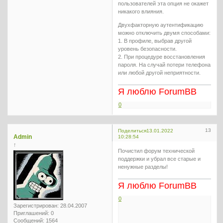
пользователей эта опция не окажет
никакого влияния.
Двухфакторную аутентификацию
можно отключить двумя способами:
1. В профиле, выбрав другой
уровень безопасности.
2. При процедуре восстановления
пароля. На случай потери телефона
или любой другой неприятности.
Я люблю ForumBB
0
13
Поделиться
13.01.2022
Admin
10:28:54
↑
Почистил форум технической
поддержки и убрал все старые и
ненужные разделы!
Я люблю ForumBB
0
Зарегистрирован
: 28.04.2007
Приглашений:
0
Сообщений:
1564