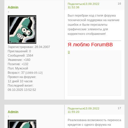
16
Поделиться
13.09.2022
Admin
11:52:36
↑
Был перебран код стиля форума
технической поддержки на наличие
ошибок и были перезалиты
графические элементы для
корректного отображения!
Я люблю ForumBB
Зарегистрирован
: 28.04.2007
Приглашений:
0
0
Сообщений:
1564
Уважение:
+160
Позитив:
+132
Пол:
Мужской
Возраст:
37
[1989-05-12]
Провел на форуме:
12 дней 10 часов
Последний визит:
09.10.2025 13:52:52
17
Поделиться
13.09.2022
Admin
11:55:20
↑
Реализована возможность переноса
кредитов с одного форума на