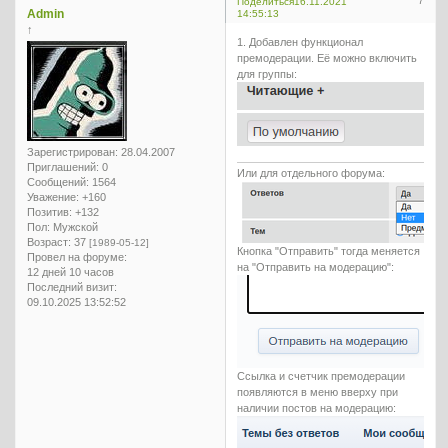
7
Поделиться
16.11.2021
Admin
14:55:13
↑
1. Добавлен функционал
премодерации. Её можно включить
для группы:
Зарегистрирован
: 28.04.2007
Приглашений:
0
Или для отдельного форума:
Сообщений:
1564
Уважение:
+160
Позитив:
+132
Пол:
Мужской
Возраст:
37
[1989-05-12]
Кнопка "Отправить" тогда меняется
Провел на форуме:
на "Отправить на модерацию":
12 дней 10 часов
Последний визит:
09.10.2025 13:52:52
Ссылка и счетчик премодерации
появляются в меню вверху при
наличии постов на модерацию: