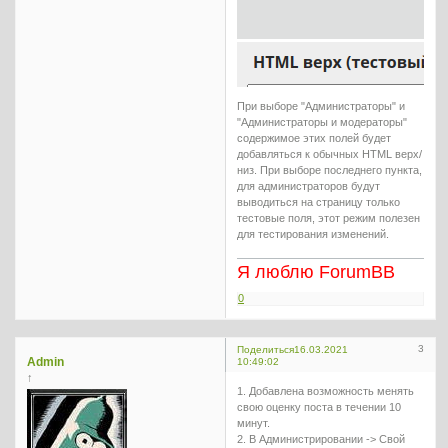
При выборе "Администраторы" и
"Администраторы и модераторы"
содержимое этих полей будет
добавляться к обычных HTML верх/
низ. При выборе последнего пункта,
для администраторов будут
выводиться на страницу только
тестовые поля, этот режим полезен
для тестирования изменений.
Я люблю ForumBB
0
3
Поделиться
16.03.2021
Admin
10:49:02
↑
1. Добавлена возможность менять
свою оценку поста в течении 10
минут.
2. В Администрировании -> Свой