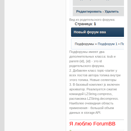
Вид из родительского форума:
Подфорумы имеют два
дополнительных класса: isub и
parent-{id}, {id} - это id
родительского форума.
2. Добавлен класс topic-starter у
всех постов автора топика внутри
этого топика. Новые селекторы
3. В базовый комплект js включен
архиватор. Реализуется сжатие
командой LZString.compress,
распаковка LZString.decompress.
Наиболее очевидная область
применения - большой объем
данных в storage API.
Я люблю ForumBB