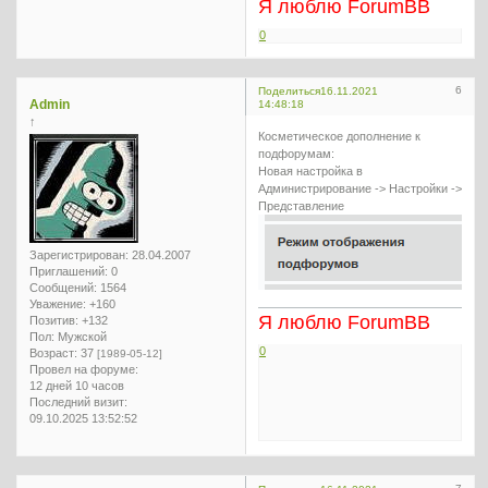
Я люблю ForumBB
0
6
Поделиться
16.11.2021
Admin
14:48:18
↑
Косметическое дополнение к
подфорумам:
Новая настройка в
Администрирование -> Настройки ->
Представление
Зарегистрирован
: 28.04.2007
Приглашений:
0
Сообщений:
1564
Уважение:
+160
Я люблю ForumBB
Позитив:
+132
Пол:
Мужской
0
Возраст:
37
[1989-05-12]
Провел на форуме:
12 дней 10 часов
Последний визит:
09.10.2025 13:52:52