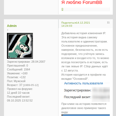
Я люблю ForumBB
0
11
Поделиться
14.12.2021
Admin
14:24:03
↑
Добавлена история изменения IP.
Эта история видна самому
пользователю и администраторам.
Основное предназначение,
наверное, безопасность, если есть
подозрение, что учётную запись
взломали и входил кто-то, то можно
Зарегистрирован
: 28.04.2007
всегда посмотреть в истории, есть
Приглашений:
0
ли там левые IP. Сбор данных идёт
Сообщений:
1564
с 12 августа.
Уважение:
+160
История находится в профиле на
Позитив:
+132
вкладке "Основной".
Пол:
Мужской
Возраст:
37
[1989-05-12]
Провел на форуме:
12 дней 10 часов
Последний визит:
09.10.2025 13:52:52
При клике на историю появляется
диалоговое окно примерно такого
вида: