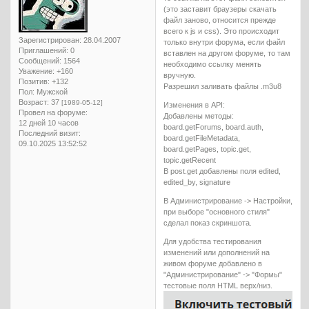
(это заставит браузеры скачать
файл заново, относится прежде
всего к js и css). Это происходит
Зарегистрирован
: 28.04.2007
только внутри форума, если файл
Приглашений:
0
вставлен на другом форуме, то там
Сообщений:
1564
необходимо ссылку менять
Уважение:
+160
вручную.
Позитив:
+132
Разрешил заливать файлы .m3u8
Пол:
Мужской
Возраст:
37
[1989-05-12]
Изменения в API:
Провел на форуме:
Добавлены методы:
12 дней 10 часов
board.getForums, board.auth,
Последний визит:
board.getFileMetadata,
09.10.2025 13:52:52
board.getPages, topic.get,
topic.getRecent
В post.get добавлены поля edited,
edited_by, signature
В Администрирование -> Настройки,
при выборе "основного стиля"
сделал показ скриншота.
Для удобства тестирования
изменений или дополнений на
живом форуме добавлено в
"Администрирование" -> "Формы"
тестовые поля HTML верх/низ.