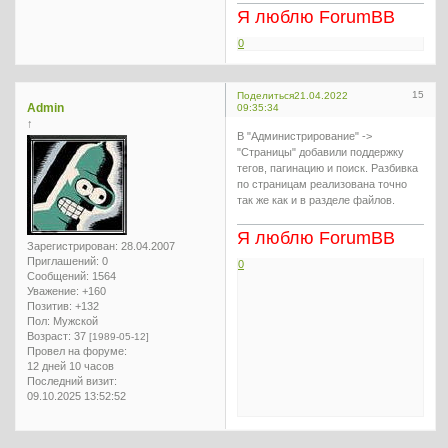
Я люблю ForumBB
0
15
Поделиться
21.04.2022
Admin
09:35:34
↑
В "Администрирование" ->
"Страницы" добавили поддержку
тегов, пагинацию и поиск. Разбивка
по страницам реализована точно
так же как и в разделе файлов.
Я люблю ForumBB
Зарегистрирован
: 28.04.2007
Приглашений:
0
0
Сообщений:
1564
Уважение:
+160
Позитив:
+132
Пол:
Мужской
Возраст:
37
[1989-05-12]
Провел на форуме:
12 дней 10 часов
Последний визит:
09.10.2025 13:52:52