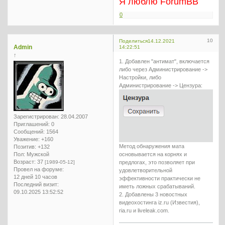
Я люблю ForumBB
0
10
Поделиться
14.12.2021
Admin
14:22:51
↑
1. Добавлен "антимат", включается
либо через Администрирование ->
Настройки, либо
Администрирование -> Цензура:
Зарегистрирован
: 28.04.2007
Приглашений:
0
Сообщений:
1564
Уважение:
+160
Метод обнаружения мата
Позитив:
+132
Пол:
Мужской
основывается на корнях и
Возраст:
37
[1989-05-12]
предлогах, это позволяет при
Провел на форуме:
удовлетворительной
12 дней 10 часов
эффективности практически не
Последний визит:
иметь ложных срабатываний.
09.10.2025 13:52:52
2. Добавлены 3 новостных
видеохостинга iz.ru (Известия),
ria.ru и liveleak.com.