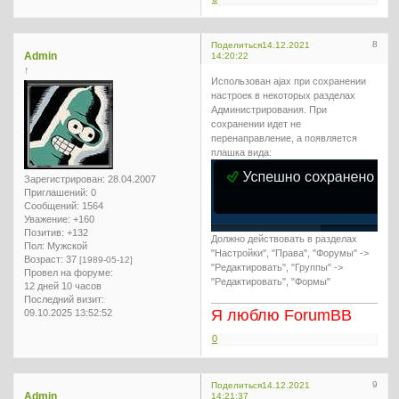
8
Поделиться
14.12.2021
Admin
14:20:22
↑
Использован ajax при сохранении
настроек в некоторых разделах
Администрирования. При
сохранении идет не
перенаправление, а появляется
плашка вида:
Зарегистрирован
: 28.04.2007
Приглашений:
0
Сообщений:
1564
Уважение:
+160
Позитив:
+132
Должно действовать в разделах
Пол:
Мужской
"Настройки", "Права", "Форумы" ->
Возраст:
37
[1989-05-12]
"Редактировать", "Группы" ->
Провел на форуме:
"Редактировать", "Формы"
12 дней 10 часов
Последний визит:
Я люблю ForumBB
09.10.2025 13:52:52
0
9
Поделиться
14.12.2021
Admin
14:21:37