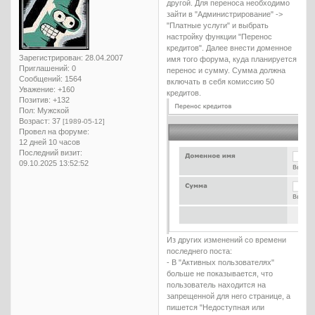
другой. Для переноса необходимо
зайти в "Администрирование" ->
"Платные услуги" и выбрать
настройку функции "Перенос
кредитов". Далее внести доменное
Зарегистрирован
: 28.04.2007
имя того форума, куда планируется
Приглашений:
0
перенос и сумму. Сумма должна
Сообщений:
1564
включать в себя комиссию 50
Уважение:
+160
кредитов.
Позитив:
+132
Пол:
Мужской
Возраст:
37
[1989-05-12]
Провел на форуме:
12 дней 10 часов
Последний визит:
09.10.2025 13:52:52
Из других изменений со времени
последнего поста:
- В "Активных пользователях"
больше не показывается, что
пользователь находится на
запрещенной для него странице, а
пишется "Недоступная или