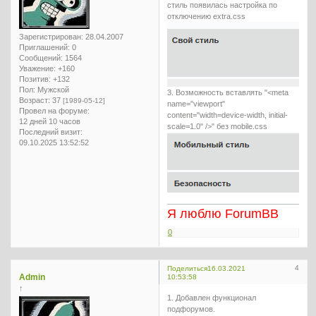
стиль появилась настройка по
отключению extra.css
Зарегистрирован
: 28.04.2007
Приглашений:
0
Сообщений:
1564
Уважение:
+160
Позитив:
+132
Пол:
Мужской
3. Возможность вставлять "<meta
Возраст:
37
[1989-05-12]
name="viewport"
Провел на форуме:
content="width=device-width, initial-
12 дней 10 часов
scale=1.0" />" без mobile.css
Последний визит:
09.10.2025 13:52:52
Я люблю ForumBB
0
4
Поделиться
16.03.2021
Admin
10:53:58
↑
1. Добавлен функционал
подфорумов.