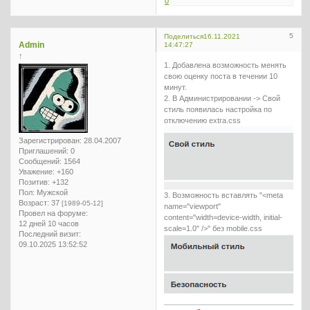
0
5
Поделиться
16.11.2021
Admin
14:47:27
↑
1. Добавлена возможность менять
свою оценку поста в течении 10
минут.
2. В Администрировании -> Свой
стиль появилась настройка по
отключению extra.css
Зарегистрирован
: 28.04.2007
Приглашений:
0
Сообщений:
1564
Уважение:
+160
Позитив:
+132
Пол:
Мужской
3. Возможность вставлять "<meta
Возраст:
37
[1989-05-12]
name="viewport"
Провел на форуме:
content="width=device-width, initial-
12 дней 10 часов
scale=1.0" />" без mobile.css
Последний визит:
09.10.2025 13:52:52