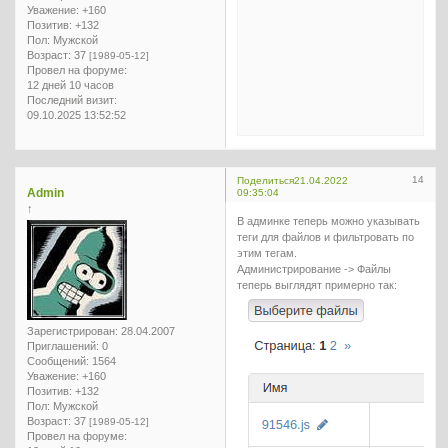
Уважение:
+160
Позитив:
+132
Пол:
Мужской
Возраст:
37
[1989-05-12]
Провел на форуме:
12 дней 10 часов
Последний визит:
09.10.2025 13:52:52
14
Поделиться
21.04.2022
Admin
09:35:04
↑
В админке теперь можно указывать
теги для файлов и фильтровать по
этим тегам.
Администрирование -> Файлы
теперь выглядят примерно так:
Зарегистрирован
: 28.04.2007
Приглашений:
0
Сообщений:
1564
Уважение:
+160
Позитив:
+132
Пол:
Мужской
Возраст:
37
[1989-05-12]
Провел на форуме: