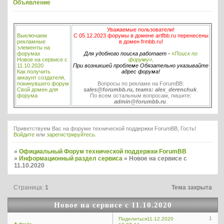
Объявление
Уважаемые пользователи!
Выключаем
С 05.12.2023 форумы в домене artfbb.ru перенесены
рекламные
в домен frmbb.ru!
элементы на
форумах
Для удобного поиска работает -
«Поиск по
Новое на сервисе с
форуму»
.
11.10.2020
При возникшей проблеме Обязательно указывайте
Как получить
адрес форума!
аккаунт создателя,
покинувшего форум
Вопросы по рекламе на ForumBB:
Свой домен для
sales@forumbb.ru, teams: alex_derenchuk
.
форума
По всем остальным вопросам, пишите:
admin@forumbb.ru
.
Приветствуем Вас на форуме технической поддержки ForumBB, Гость!
Войдите
или
зарегистрируйтесь
.
»
Официальный Форум технической поддержки ForumBB
»
Информационный раздел сервиса
»
Новое на сервисе с
11.10.2020
Страница:
1
Тема закрыта
Новое на сервисе с 11.10.2020
1
Поделиться
11.12.2020