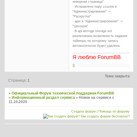
неверная страница".
- Исправлено пару ссылок в
"Администрирование" ->
"Раскрутка"
- ajax в "Администрирование" ->
"Цензура"
- В api методе storage.set
реализована возможность задания
таймера, по которому запись
автоматически будет удалена.
Я люблю ForumBB
0
Тема закрыта
Страница:
1
»
Официальный Форум технической поддержки ForumBB
»
Информационный раздел сервиса
»
Новое на сервисе с
11.10.2020
Создать форум
|
Помощь по форуму