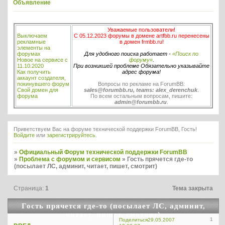
Объявление
Уважаемые пользователи!
Выключаем
С 05.12.2023 форумы в домене artfbb.ru перенесены
рекламные
в домен frmbb.ru!
элементы на
форумах
Для удобного поиска работает -
«Поиск по
Новое на сервисе с
форуму»
.
11.10.2020
При возникшей проблеме Обязательно указывайте
Как получить
адрес форума!
аккаунт создателя,
покинувшего форум
Вопросы по рекламе на ForumBB:
Свой домен для
sales@forumbb.ru, teams: alex_derenchuk
.
форума
По всем остальным вопросам, пишите:
admin@forumbb.ru
.
Приветствуем Вас на форуме технической поддержки ForumBB, Гость!
Войдите
или
зарегистрируйтесь
.
»
Официальный Форум технической поддержки ForumBB
»
Проблема с форумом и сервисом
»
Гость прячется где-то
(посылает ЛС, админит, читает, пишет, смотрит)
Страница:
1
Тема закрыта
Гость прячется где-то (посылает ЛС, админит,
читает, пишет, смотрит)
1
Поделиться
29.05.2007