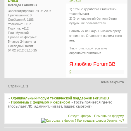
DREД
19:03:27
Легенда ForumBB
1) Это не доработка статистики -
Зарегистрирован
: 24.05.2007
такое бывает.
Приглашений:
0
2) Это поисковый бот или Ваши
Сообщений:
1183
будующие пользователи.
Уважение:
+152
Позитив:
+112
Банить их не надо. Никакого вреда
Пол:
Мужской
от них нет. Опасности взлома тоже
Провел на форуме:
нет.
5 часов 24 минуты
Последний визит:
Так что успокойтесь и не
04.02.2012 01:15:25
обрашайте внимания.
Я люблю ForumBB
0
Тема закрыта
Страница:
1
»
Официальный Форум технической поддержки ForumBB
»
Проблема с форумом и сервисом
»
Гость прячется где-то
(посылает ЛС, админит, читает, пишет, смотрит)
Создать форум
|
Помощь по форуму