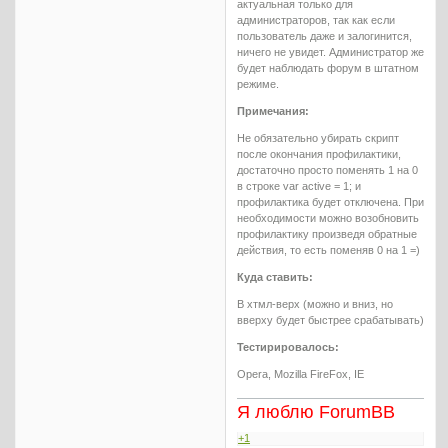
актуальная только для
администраторов, так как если
пользователь даже и залогинится,
ничего не увидет. Администратор же
будет наблюдать форум в штатном
режиме.
Примечания:
Не обязательно убирать скрипт
после окончания профилактики,
достаточно просто поменять 1 на 0
в строке var active = 1; и
профилактика будет отключена. При
необходимости можно возобновить
профилактику произведя обратные
действия, то есть поменяв 0 на 1 =)
Куда ставить:
В хтмл-верх (можно и вниз, но
вверху будет быстрее срабатывать)
Тестирировалось:
Opera, Mozilla FireFox, IE
Я люблю ForumBB
+1