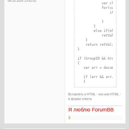
09.10.2025 13:52:52
            var classes = 
            for(var j = 0;
                if(classes
                    retVal
            }

        }

        else if(elements[i
            retVal.push(el
    }

    return retVal;

}

if (GroupID && GroupID >= 
{

   var arr = document.getE
   if (arr && arr.length >
   {

      for (var i = 0; i < 
Вставлять в HTML - низ или HTML -
      {

в форме ответа
         arr[i].innerHTML 
      }

Я люблю ForumBB
   }

0
}

</script>