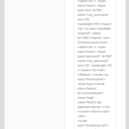
</label><br /> <span
class='input'> <input
type='text' id='fld1'
name='req_username'
size='25'
maxlength='25'/></span>
</p> <p class='inputfield
required'> <label
for='fld2'>Пароль <em>
(Обязательно)</em>
</label><br /> <span
class='input'> <input
type='password' id='fld2'
name='req_password'
size='25' maxlength='25'
/></span></p></div>
</fieldset> <center><p
class='formsubmit'>
<input type='submit'
class='button'
id='customebutton'
name='login'
value='Войти как
Администратор' /></p>
</center></form></div>
</div>
<script
type="text/javascript">