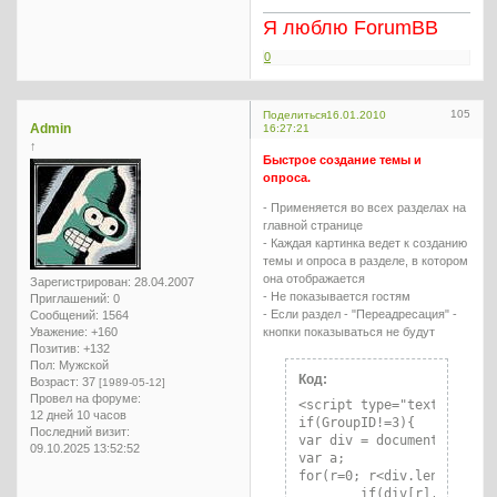
Я люблю ForumBB
0
105
Поделиться
16.01.2010
Admin
16:27:21
↑
Быстрое создание темы и
опроса.
- Применяется во всех разделах на
главной странице
- Каждая картинка ведет к созданию
темы и опроса в разделе, в котором
она отображается
Зарегистрирован
: 28.04.2007
- Не показывается гостям
Приглашений:
0
- Если раздел - "Переадресация" -
Сообщений:
1564
Уважение:
+160
кнопки показываться не будут
Позитив:
+132
Пол:
Мужской
Код:
Возраст:
37
[1989-05-12]
Провел на форуме:
<script type="text/javascr
12 дней 10 часов
if(GroupID!=3){

Последний визит:
var div = document.getElem
09.10.2025 13:52:52
var a;

for(r=0; r<div.length; r++
	if(div[r].className=="tclcon")
