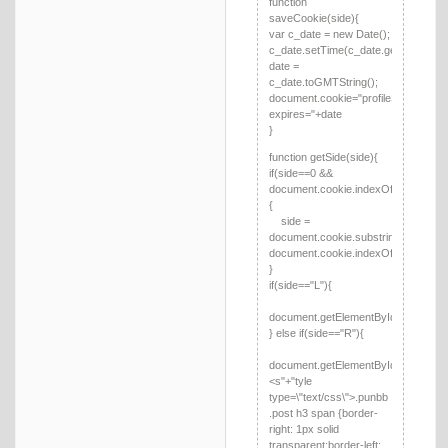
function
}

saveCookie(side){
}

var c_date = new Date();
</script>
c_date.setTime(c_date.getTime()+9
date =
c_date.toGMTString();
document.cookie="profileSide="+side
expires="+date
}
function getSide(side){
if(side==0 &&
document.cookie.indexOf("profileSide
{
side =
document.cookie.substring(document.
document.cookie.indexOf("profileSid
}
if(side=="L"){
document.getElementById("profileSi
} else if(side=="R"){
document.getElementById("profileSi
<s"+"tyle
type=\"text/css\">.punbb
.post h3 span {border-
right: 1px solid
transparent;border-left: