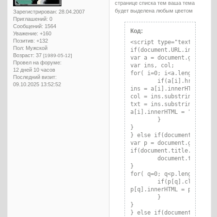
странице списка тем ваша тема
будет выделена любым цветом
Зарегистрирован
: 28.04.2007
Приглашений:
0
Сообщений:
1564
Код:
Уважение:
+160
Позитив:
+132
<script type="text/javascr
Пол:
Мужской
if(document.URL.indexOf("v
Возраст:
37
[1989-05-12]
var a = document.getElemen
Провел на форуме:
var ins, col;

12 дней 10 часов
for( i=0; i<a.length; i++ 
Последний визит:
	if(a[i].href.indexOf("viewtopic.php")!=-1 && a[i].innerHTML.indexOf(";;")!=-1){

09.10.2025 13:52:52
ins = a[i].innerHTML;

col = ins.substring(0, ins
txt = ins.substring(ins.in
a[i].innerHTML = "<span s
	}

}

} else if(document.URL.ind
var p = document.getElemen
if(document.title.indexOf(
	document.title = document.title.substring(0, document.title.indexOf(" - ")+3)+document.title.substring(document.title.indexOf(";;")+2)

}

for( q=0; q<p.length; q++ 
	if(p[q].className=="container crumbs" && p[q].innerHTML.indexOf(";;")!=-1){

p[q].innerHTML = p[q].inn
	}

}

} else if(document.URL.in