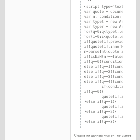
<script type="text/javascr
var quote = document.getEl
var n, condition;

var typet = new Array("re
var typer = new Array((Us
for(q=0;q<typet.length;q++
for(i=0;i<quote.length;i++
if(quote[i].previousSibli
if(quote[i].innerHTML.inde
n=parseInt(quote[i].inner
if(isNaN(n)==false){

if(q==0){condition = parse
else if(q==1){condition = 
else if(q==2){condition = 
else if(q==3){condition = 
else if(q==4){condition = 
	if(condition){

if(q==0){

	quote[i].innerHTML="Для просмотра скрытого текста нужно иметь "+n+" очков репутации. Осталось набрать "+(n-parseInt(typer[q]))

}else if(q==1){

	quote[i].innerHTML="Вашей группе запрещено просматривать данное сообщение"

}else if(q==2){

	quote[i].innerHTML="Для просмотра скрытого текста нужно иметь "+n+" очков позитива. Осталось набрать "+(n-parseInt(typer[q]))

}else if(q==3){

	quote[i].innerHTML="Данный текст предназначен для <a href='profile.php?id="+n+"'>этого</a> пользователя."

}else if(q==4){

Скрипт на данный момент не умеет
	quote[i].innerHTML="Вам должно испольниться "+n+" лет(года)."
