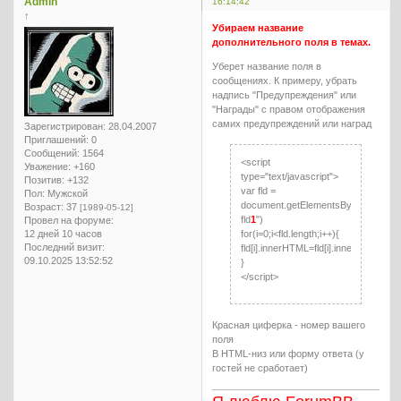
Admin
16:14:42
↑
Убираем название
дополнительного поля в темах.
Уберет название поля в
сообщениях. К примеру, убрать
надпись "Предупреждения" или
"Награды" с правом отображения
самих предупреждений или наград
Зарегистрирован
: 28.04.2007
Приглашений:
0
Сообщений:
1564
<script
Уважение:
+160
type="text/javascript">
Позитив:
+132
var fld =
Пол:
Мужской
document.getElementsByClassName
Возраст:
37
[1989-05-12]
fld
1
")
Провел на форуме:
12 дней 10 часов
for(i=0;i<fld.length;i++){
Последний визит:
fld[i].innerHTML=fld[i].innerHTML.sub
09.10.2025 13:52:52
}
</script>
Красная циферка - номер вашего
поля
В HTML-низ или форму ответа (у
гостей не сработает)