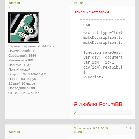
Admin
16:18:03
↑
Описание категорий.
Код:
<script type="text/javascr
makeDescription(1, "Описан
makeDescription(2, "..втор
Зарегистрирован
: 28.04.2007
Приглашений:
0
function makeDescription(i
Сообщений:
1564
var div = document.getElem
Уважение:
+160
var idN = id-1;

Позитив:
+132
div[idN].nextSibling.inner
Пол:
Мужской
}

Возраст:
37
[1989-05-12]
</script>
Провел на форуме:
12 дней 10 часов
Последний визит:
09.10.2025 13:52:52
Я люблю ForumBB
0
104
Поделиться
16.01.2010
Admin
16:20:22
↑