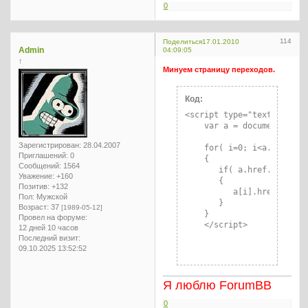
0
114
Поделиться
17.01.2010
Admin
04:09:05
↑
Минуем страницу переходов.
Код:
<script type="text/javascr
    var a = document.getEl
Зарегистрирован
: 28.04.2007
    for( i=0; i<a.length; 
Приглашений:
0
    {

Сообщений:
1564
       if( a.href.indexOf
Уважение:
+160
       {

Позитив:
+132
          a[i].href = "ht
Пол:
Мужской
       }

Возраст:
37
[1989-05-12]
    }

Провел на форуме:
    </script>
12 дней 10 часов
Последний визит:
09.10.2025 13:52:52
Я люблю ForumBB
0