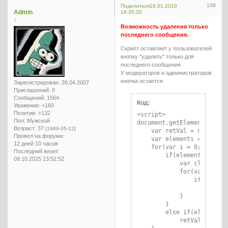
108
Поделиться
16.01.2010
Admin
16:35:20
↑
Возможность удаления только
последнего сообщения.
Скрипт оставляет у пользователей
кнопку "удалить" только для
последнего сообщения.
У модераторов и администраторов
кнопка остается.
Зарегистрирован
: 28.04.2007
Приглашений:
0
Сообщений:
1564
Код:
Уважение:
+160
Позитив:
+132
<script>

Пол:
Мужской
document.getElementsByClas
Возраст:
37
[1989-05-12]
    var retVal = new Array
Провел на форуме:
    var elements = documen
12 дней 10 часов
    for(var i = 0;i < elem
Последний визит:
        if(elements[i].cla
09.10.2025 13:52:52
            var classes = 
            for(var j = 0;
                if(classes
                    retVal
            }

        }

        else if(elements[i
            retVal.push(el