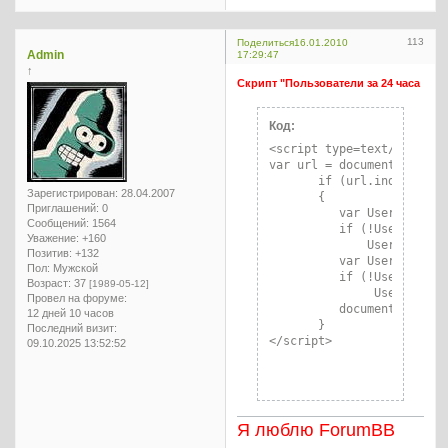
113
Поделиться
16.01.2010
Admin
17:29:47
↑
Скрипт "Пользователи за 24 часа
Код:
<script type=text/javascri
var url = document.locatio
       if (url.indexOf(".
Зарегистрирован
: 28.04.2007
       {

Приглашений:
0
          var UserID = Use
Сообщений:
1564
          if (!UserID)

Уважение:
+160
              UserID = -1;
Позитив:
+132
          var UserLogin = 
Пол:
Мужской
          if (!UserLogin)

Возраст:
37
[1989-05-12]
               UserLogin  
Провел на форуме:
          document.write(
12 дней 10 часов
       }

Последний визит:
</script>
09.10.2025 13:52:52
Я люблю ForumBB