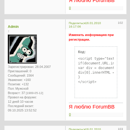
Я люблю ForumBB
0
102
Поделиться
16.01.2010
Admin
16:17:06
↑
Изменить информацию при
регистрации.
Код:
<script type="text/javascr
if(document.URL.indexOf("r
Зарегистрирован
: 28.04.2007
var div = document.getElem
Приглашений:
0
div[0].innerHTML = "Ваш те
Сообщений:
1564
}

Уважение:
+160
</script>
Позитив:
+132
Пол:
Мужской
Возраст:
37
[1989-05-12]
Провел на форуме:
12 дней 10 часов
Я люблю ForumBB
Последний визит:
09.10.2025 13:52:52
0
103
Поделиться
16.01.2010