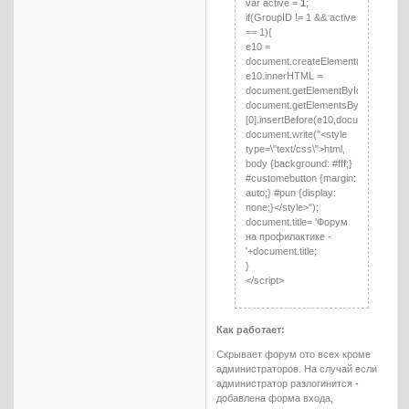
var active =
1
;
if(GroupID != 1 && active
== 1){
e10 =
document.createElement('div')
e10.innerHTML =
document.getElementById("resplash
document.getElementsByTagName('b
[0].insertBefore(e10,document.getEl
document.write("<style
type=\"text/css\">html,
body {background: #fff;}
#customebutton {margin:
auto;} #pun {display:
none;}</style>");
document.title= 'Форум
на профилактике -
'+document.title;
}
</script>
Как работает:
Скрывает форум ото всех кроме
администраторов. На случай если
администратор разлогинится -
добавлена форма входа,