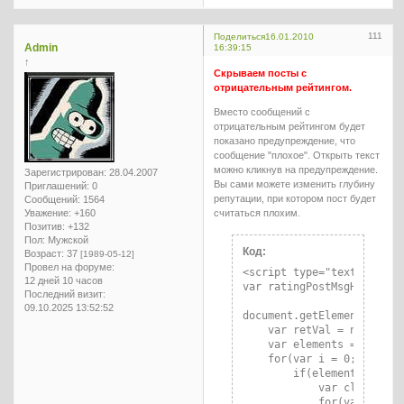
111
Поделиться
16.01.2010
Admin
16:39:15
↑
Скрываем посты с
отрицательным рейтингом.
Вместо сообщений с
отрицательным рейтингом будет
показано предупреждение, что
сообщение "плохое". Открыть текст
можно кликнув на предупреждение.
Зарегистрирован
: 28.04.2007
Вы сами можете изменить глубину
Приглашений:
0
репутации, при котором пост будет
Сообщений:
1564
Уважение:
+160
считаться плохим.
Позитив:
+132
Пол:
Мужской
Код:
Возраст:
37
[1989-05-12]
Провел на форуме:
<script type="text/javascr
12 дней 10 часов
var ratingPostMsgHide = -
Последний визит:
09.10.2025 13:52:52
document.getElementByClass
    var retVal = new Array
    var elements = documen
    for(var i = 0;i < elem
        if(elements[i].cla
            var classes = 
            for(var j = 0;