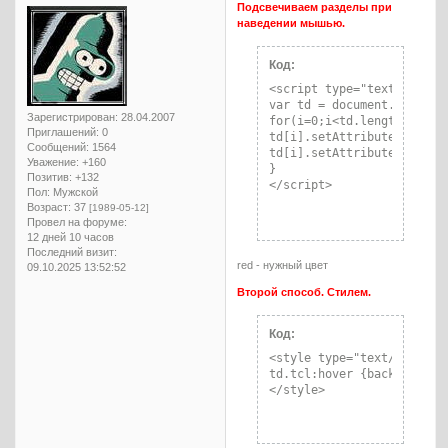
Подсвечиваем разделы при
наведении мышью.
Код:
<script type="text/javascr
var td = document.getEleme
Зарегистрирован
: 28.04.2007
for(i=0;i<td.length;i++){

Приглашений:
0
td[i].setAttribute("onmou
Сообщений:
1564
td[i].setAttribute("onmou
Уважение:
+160
}

Позитив:
+132
</script>
Пол:
Мужской
Возраст:
37
[1989-05-12]
Провел на форуме:
12 дней 10 часов
Последний визит:
red - нужный цвет
09.10.2025 13:52:52
Второй способ. Стилем.
Код:
<style type="text/css">

td.tcl:hover {background: 
</style>