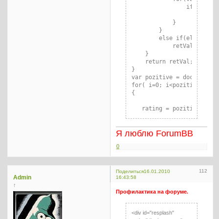
                if(classes
                    retVal
            }

        }

        else if(elements[i
            retVal.push(el
    }

    return retVal;

}

var pozitive = document.ge
for( i=0; i<pozitive.lengt
{

   rating = pozitive[i].g
   rating = parseInt(ratin
   if( rating <= ratingPos
Я люблю ForumBB
   {

      postMsg = document.
0
      document.getElement
   }

}

112
Поделиться
16.01.2010
Admin
16:43:58
</script>
↑
Профилактика на форуме.
<div id="resplash"