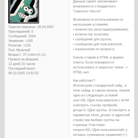
Данный скрипт увеличивает
возможности стандартного
"скрытого текста".
Возможности использования по
нескольким условиям:
Зарегистрирован
: 28.04.2007
• количеству репутации(уважения);
Приглашений:
0
• количеству позитива;
Сообщений:
1564
• сообщение для группы;
Уважение:
+160
• сообщение для пользователя;
Позитив:
+132
• ограничение по возрасту.
Пол:
Мужской
Возраст:
37
[1989-05-12]
Смело ставим в HTML-в форме
Провел на форуме:
ответа. Если планируется
12 дней 10 часов
использовать в закрытых темах ->
Последний визит:
HTML-низ.
09.10.2025 13:52:52
Как работает?
Используем стандартный хайд , в
теле хайда, в самом начале, пишем
одно из следующих условий
user=56; //Для пользователя с id=56
(смотреть ссылку профиля)
group=3; //Для группы. id смотреть в
параметре show_group= в адресной
строке при выборе группы на
странице Участники
respect=50; //Для пользователей, у
которых суммарное уважение(+/-)