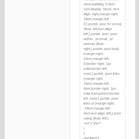
none;padding: 0.5em
1em;display: block; text-
align: right;margin-right:
19em;margin-left:
0;}.punbb .post h3 strong
{float: left;text-align:
left;}.punbb .post .post-
author, .pl-email, .pl-
website {float:
right;}.punbb .post-body
{margin-right:
19em;margin-left:
0;border-right: 1px
solid;border-left:
none;}.punbb .post-links
{margin-right:
19em;margin-left:
0em;border-right: 1px
solid transparent;border-
left: none;}.punbb .post-
links ul {margin-right:
-19em;margin-left:
0em;text-align: left;}.post-
rating {float: left;}
</st"+"yle>";
}
}
getSide(0)