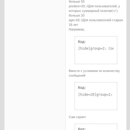
больше 50
positive=20; //Для пользователей, у
которых суммарный позитив(+/-)
больше 20
age=18; //Для пользователей старше
18 лет
Например,
Код:
[hide]group=2; Сообщение 
Вместе с условием по количеству
сообщений
Код:
[hide=20]group=2; Сообщен
Сам скрипт
Код: