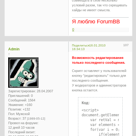
совмещать в себе несколько
}

условий разом, так что скрещивать
	} else {

хайды не имеет смысла.
quote[i].innerHTML=quote[
	}

Я люблю ForumBB
}

}

0
}

}

}

</script>
107
Поделиться
16.01.2010
Admin
16:34:13
↑
Возможность редактирования
только последнего сообщения.
Скрипт оставляет у пользователей
кнопку "редактировать" только для
последнего сообщения.
У модераторов и администраторов
кнопка остается.
Зарегистрирован
: 28.04.2007
Приглашений:
0
Сообщений:
1564
Код:
Уважение:
+160
Позитив:
+132
<script>

Пол:
Мужской
document.getElementsByClas
Возраст:
37
[1989-05-12]
    var retVal = new Array
Провел на форуме:
    var elements = documen
12 дней 10 часов
    for(var i = 0;i < elem
Последний визит:
        if(elements[i].cla