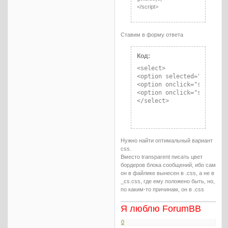
</script>
Ставим в форму ответа
Код:
<select>

<option selected="selected
<option onclick="saveCook
<option onclick="saveCook
</select>
Нужно найти оптимальный вариант
css.
Вместо transparent писать цвет
бордеров блока сообщений, ибо сам
он в файлике вынесен в .css, а не в
_cs.css, где ему положено быть, но,
по каким-то причинам, он в .css
Я люблю ForumBB
0