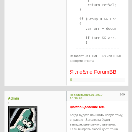
    }

    return retVal;

}

if (GroupID && GroupID >= 
{

   var arr = document.getE
   if (arr && arr.length >
   {

      for (var i = 0; i < 
Вставлять в HTML - низ или HTML -
      {

в форме ответа
         arr[i].innerHTML 
      }

Я люблю ForumBB
   }

0
}

</script>
109
Поделиться
16.01.2010
Admin
16:36:28
↑
Цветовыделение тем.
Когда будете начинать новую тему,
справа от Заголовка будет
выпадающее меню с цветами.
Если выбрать любой цвет, то на