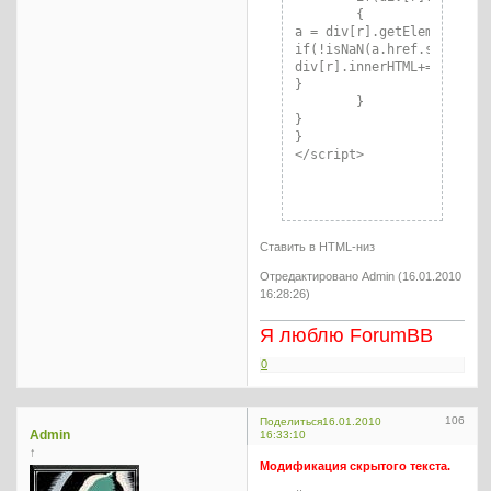
	{

a = div[r].getElementsByT
if(!isNaN(a.href.substring
div[r].innerHTML+="<div s
}

	}

}

}

</script>
Ставить в HTML-низ
Отредактировано Admin (16.01.2010
16:28:26)
Я люблю ForumBB
0
106
Поделиться
16.01.2010
Admin
16:33:10
↑
Модификация скрытого текста.