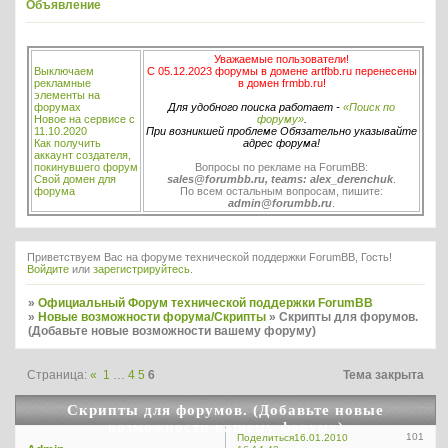
Объявление
Уважаемые пользователи!
Выключаем
С 05.12.2023 форумы в домене artfbb.ru перенесены
рекламные
в домен frmbb.ru!
элементы на
форумах
Для удобного поиска работает -
«Поиск по
Новое на сервисе с
форуму»
.
11.10.2020
При возникшей проблеме Обязательно указывайте
Как получить
адрес форума!
аккаунт создателя,
покинувшего форум
Вопросы по рекламе на ForumBB:
Свой домен для
sales@forumbb.ru, teams: alex_derenchuk
.
форума
По всем остальным вопросам, пишите:
admin@forumbb.ru
.
Приветствуем Вас на форуме технической поддержки ForumBB, Гость!
Войдите
или
зарегистрируйтесь
.
»
Официальный Форум технической поддержки ForumBB
»
Новые возможности форума/Скрипты
»
Скрипты для форумов.
(Добавьте новые возможности вашему форуму)
Страница:
«
1
…
4
5
6
Тема закрыта
Скрипты для форумов. (Добавьте новые
возможности вашему форуму)
101
Поделиться
16.01.2010