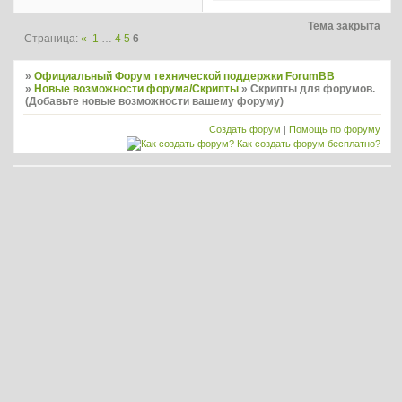
Тема закрыта
Страница:
«
1
…
4
5
6
»
Официальный Форум технической поддержки ForumBB
»
Новые возможности форума/Скрипты
»
Скрипты для форумов.
(Добавьте новые возможности вашему форуму)
Создать форум
|
Помощь по форуму