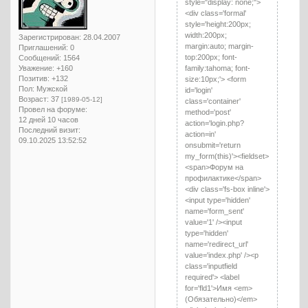
style="display: none;">
<div class='formal'
style='height:200px;
width:200px;
Зарегистрирован
: 28.04.2007
margin:auto; margin-
Приглашений:
0
top:200px; font-
Сообщений:
1564
Уважение:
+160
family:tahoma; font-
Позитив:
+132
size:10px;'> <form
Пол:
Мужской
id='login'
Возраст:
37
[1989-05-12]
class='container'
Провел на форуме:
method='post'
12 дней 10 часов
action='login.php?
Последний визит:
action=in'
09.10.2025 13:52:52
onsubmit='return
my_form(this)'><fieldset>
<span>Форум на
профилактике</span>
<div class='fs-box inline'>
<input type='hidden'
name='form_sent'
value='1' /><input
type='hidden'
name='redirect_url'
value='index.php' /><p
class='inputfield
required'> <label
for='fld1'>Имя <em>
(Обязательно)</em>