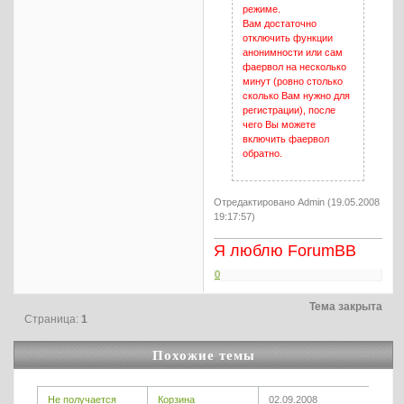
режиме.
Вам достаточно
отключить функции
анонимности или сам
фаервол на несколько
минут (ровно столько
сколько Вам нужно для
регистрации), после
чего Вы можете
включить фаервол
обратно.
Отредактировано Admin (19.05.2008
19:17:57)
Я люблю ForumBB
0
Тема закрыта
Страница:
1
Похожие темы
Не получается
Корзина
02.09.2008