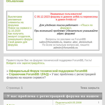
Объявление
Уважаемые пользователи!
Выключаем
С 05.12.2023 форумы в домене artfbb.ru перенесены
рекламные
в домен frmbb.ru!
элементы на
форумах
Для удобного поиска работает -
«Поиск по
Новое на сервисе с
форуму»
.
11.10.2020
При возникшей проблеме Обязательно указывайте
Как получить
адрес форума!
аккаунт создателя,
покинувшего форум
Вопросы по рекламе на ForumBB:
Свой домен для
sales@forumbb.ru, teams: alex_derenchuk
.
форума
По всем остальным вопросам, пишите:
admin@forumbb.ru
.
Приветствуем Вас на форуме технической поддержки ForumBB, Гость!
Войдите
или
зарегистрируйтесь
.
»
Официальный Форум технической поддержки ForumBB
»
Справочник ForumBB / (FAQ)
»
У вас проблема с регистрацией
форума на нашем сервисе?
Страница:
1
Тема закрыта
У вас проблема с регистрацией форума на нашем
сервисе?
1
Поделиться
19.05.2008