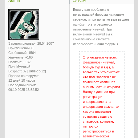
Admin
19:16:54
↑
Если у вас проблема с
регистрацией форума на нашем
сервисе, и при попытке вам выдает
ошибку, то это решается
отключение Firewall. При
включенном Firewall вы к
сожелению не сможете
Зарегистрирован
: 28.04.2007
использовать наши форумы.
Приглашений:
0
Сообщений:
1564
Уважение:
+160
Это касается не всех
Позитив:
+132
фаерволов (Firewall,
Пол:
Мужской
брэндмаур и т.д.), а
Возраст:
37
[1989-05-12]
только тех что считают
Провел на форуме:
что пользователю не
12 дней 10 часов
помешает излишняя
Последний визит:
анонимность и стирают
09.10.2025 13:52:52
Важную для нас при
регистрации
информацию, эта
информация важна так
как она позволяет
устроить защиту от
спамеров, которые,
пытаются
регистрироваться в
автоматическом