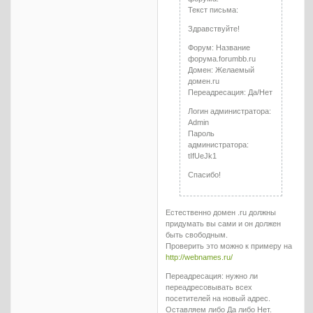
Текст письма:
Здравствуйте!
Форум: Название
форума.forumbb.ru
Домен: Желаемый
домен.ru
Переадресация: Да/Нет
Логин администратора:
Admin
Пароль
администратора:
tIfUeJk1
Спасибо!
Естественно домен .ru должны
придумать вы сами и он должен
быть свободным.
Проверить это можно к примеру на
http://webnames.ru/
Переадресация: нужно ли
переадресовывать всех
посетителей на новый адрес.
Оставляем либо Да либо Нет.