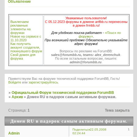
Объявление
Уважаемые пользователи!
Выключаем
С 05.12.2023 форумы в домене artfbb.ru перенесены
рекламные
в домен frmbb.ru!
элементы на
форумах
Для удобного поиска работает -
«Поиск по
Новое на сервисе с
форуму»
.
11.10.2020
При возникшей проблеме Обязательно указывайте
Как получить
адрес форума!
аккаунт создателя,
покинувшего форум
Вопросы по рекламе на ForumBB:
Свой домен для
sales@forumbb.ru, teams: alex_derenchuk
.
форума
По всем остальным вопросам, пишите:
admin@forumbb.ru
.
Приветствуем Вас на форуме технической поддержки ForumBB, Гость!
Войдите
или
зарегистрируйтесь
.
»
Официальный Форум технической поддержки ForumBB
»
Архив
»
Домен RU в падорок самым активным форумам.
Страница:
1
Тема закрыта
Домен RU в падорок самым активным форумам.
1
Поделиться
22.05.2008
Admin
02:24:44