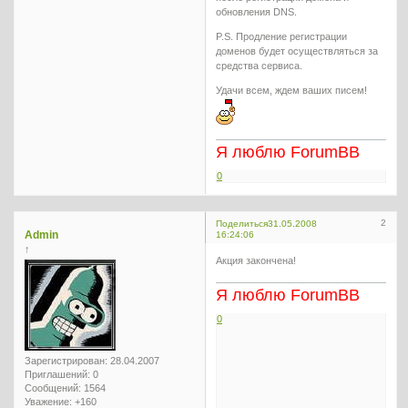
обновления DNS.
P.S. Продление регистрации
доменов будет осуществляться за
средства сервиса.
Удачи всем, ждем ваших писем!
Я люблю ForumBB
0
2
Поделиться
31.05.2008
Admin
16:24:06
↑
Акция закончена!
Я люблю ForumBB
0
Зарегистрирован
: 28.04.2007
Приглашений:
0
Сообщений:
1564
Уважение:
+160