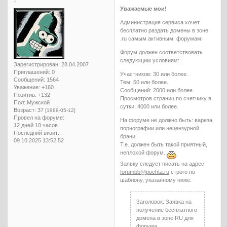
↑
Уважаемые мои!
Администрация сервиса хочет
бесплатно раздать домены в зоне
.ru самым активным форумам!
Форум должен соответствовать
следующим условиям:
Зарегистрирован
: 28.04.2007
Приглашений:
0
Участников: 30 или более.
Сообщений:
1564
Тем: 50 или более.
Уважение:
+160
Сообщений: 2000 или более.
Позитив:
+132
Просмотров страниц по счетчику в
Пол:
Мужской
сутки: 4000 или более.
Возраст:
37
[1989-05-12]
Провел на форуме:
На форуме не должно быть: вареза,
12 дней 10 часов
порнографии или нецензурной
Последний визит:
брани.
09.10.2025 13:52:52
Т.е. должен быть такой приятный,
неплохой форум.
Заявку следует писать на адрес
forumbb@pochta.ru
строго по
шаблону, указанному ниже:
Заголовок: Заявка на
получение бесплатного
домена в зоне RU для
форума.