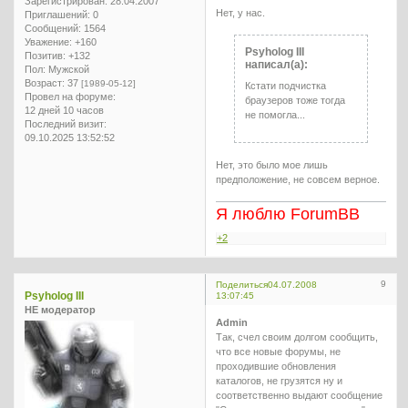
Зарегистрирован
: 28.04.2007
Нет, у нас.
Приглашений:
0
Сообщений:
1564
Уважение:
+160
Psyholog III
Позитив:
+132
написал(а):
Пол:
Мужской
Возраст:
37
[1989-05-12]
Кстати подчистка
Провел на форуме:
браузеров тоже тогда
12 дней 10 часов
не помогла...
Последний визит:
09.10.2025 13:52:52
Нет, это было мое лишь
предположение, не совсем верное.
Я люблю ForumBB
+2
9
Поделиться
04.07.2008
Psyholog III
13:07:45
НЕ модератор
Admin
Так, счел своим долгом сообщить,
что все новые форумы, не
проходившие обновления
каталогов, не грузятся ну и
соответственно выдают сообщение