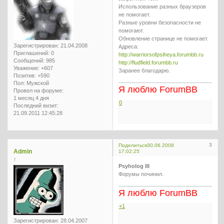
Использование разных браузеров
не помогает.
Разные уровни безопасности не
помогают.
Обновление странице не помогает.
Зарегистрирован
: 21.04.2008
Адреса:
Приглашений:
0
http://warriorsofpsiheya.forumbb.ru
Сообщений:
985
http://fludfield.forumbb.ru
Уважение:
+607
Заранее благодарю.
Позитив:
+590
Пол:
Мужской
Я люблю ForumBB
Провел на форуме:
1 месяц 4 дня
0
Последний визит:
21.09.2011 12:45:28
3
Поделиться
30.06.2008
Admin
17:02:25
↑
Psyholog III
Форумы починил.
Я люблю ForumBB
+1
Зарегистрирован
: 28.04.2007