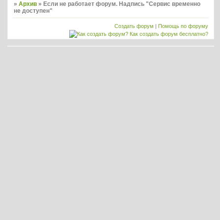
»
Архив
»
Если не работает форум. Надпись "Сервис временно
не доступен"
Создать форум
|
Помощь по форуму