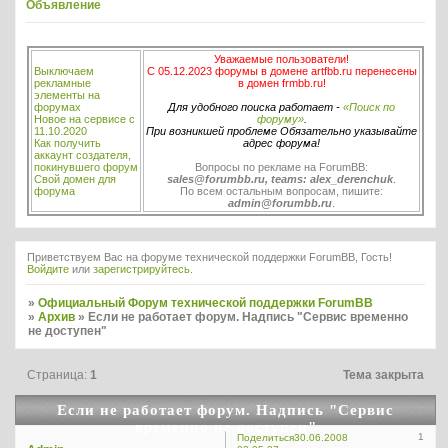
Объявление
Уважаемые пользователи!
Выключаем
С 05.12.2023 форумы в домене artfbb.ru перенесены
рекламные
в домен frmbb.ru!
элементы на
форумах
Для удобного поиска работает -
«Поиск по
Новое на сервисе с
форуму»
.
11.10.2020
При возникшей проблеме Обязательно указывайте
Как получить
адрес форума!
аккаунт создателя,
покинувшего форум
Вопросы по рекламе на ForumBB:
Свой домен для
sales@forumbb.ru, teams: alex_derenchuk
.
форума
По всем остальным вопросам, пишите:
admin@forumbb.ru
.
Приветствуем Вас на форуме технической поддержки ForumBB, Гость!
Войдите
или
зарегистрируйтесь
.
»
Официальный Форум технической поддержки ForumBB
»
Архив
»
Если не работает форум. Надпись "Сервис временно
не доступен"
Страница:
1
Тема закрыта
Если не работает форум. Надпись "Сервис
временно не доступен"
1
Поделиться
30.06.2008