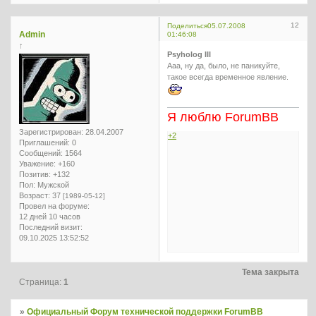
12
Поделиться
05.07.2008
Admin
01:46:08
↑
Psyholog III
Ааа, ну да, было, не паникуйте,
такое всегда временное явление.
Я люблю ForumBB
Зарегистрирован
: 28.04.2007
+2
Приглашений:
0
Сообщений:
1564
Уважение:
+160
Позитив:
+132
Пол:
Мужской
Возраст:
37
[1989-05-12]
Провел на форуме:
12 дней 10 часов
Последний визит:
09.10.2025 13:52:52
Тема закрыта
Страница:
1
»
Официальный Форум технической поддержки ForumBB