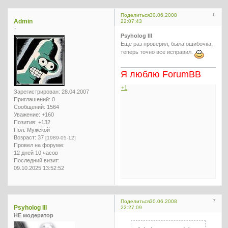
6
Поделиться
30.06.2008
Admin
22:07:43
↑
Psyholog III
Еще раз проверил, была ошибочка,
теперь точно все исправил.
Я люблю ForumBB
+1
Зарегистрирован
: 28.04.2007
Приглашений:
0
Сообщений:
1564
Уважение:
+160
Позитив:
+132
Пол:
Мужской
Возраст:
37
[1989-05-12]
Провел на форуме:
12 дней 10 часов
Последний визит:
09.10.2025 13:52:52
7
Поделиться
30.06.2008
Psyholog III
22:27:09
НЕ модератор