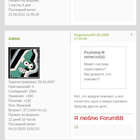
Провел на форуме:
1 месяц 4 дня
Последний визит:
21.09.2011 12:45:28
5
Поделиться
30.06.2008
Admin
17:32:40
↑
Psyholog III
написал(а):
Может систему
переставить?
Как думаете, это
поможет?
Зарегистрирован
: 28.04.2007
Приглашений:
0
Сообщений:
1564
Уважение:
+160
Нет, это врядли поможет, а вот
Позитив:
+132
почистить куки и переустановить
Пол:
Мужской
браузер другое дело.
Возраст:
37
[1989-05-12]
Провел на форуме:
Я люблю ForumBB
12 дней 10 часов
Последний визит:
+1
09.10.2025 13:52:52