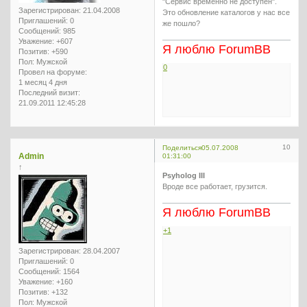
"Сервис временно не доступен".
Зарегистрирован
: 21.04.2008
Это обновление каталогов у нас все
Приглашений:
0
же пошло?
Сообщений:
985
Уважение:
+607
Я люблю ForumBB
Позитив:
+590
Пол:
Мужской
0
Провел на форуме:
1 месяц 4 дня
Последний визит:
21.09.2011 12:45:28
10
Поделиться
05.07.2008
Admin
01:31:00
↑
Psyholog III
Вроде все работает, грузится.
Я люблю ForumBB
+1
Зарегистрирован
: 28.04.2007
Приглашений:
0
Сообщений:
1564
Уважение:
+160
Позитив:
+132
Пол:
Мужской