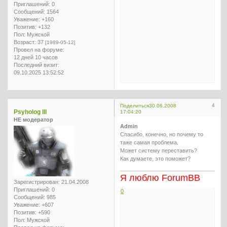
Приглашений:
0
Сообщений:
1564
Уважение:
+160
Позитив:
+132
Пол:
Мужской
Возраст:
37
[1989-05-12]
Провел на форуме:
12 дней 10 часов
Последний визит:
09.10.2025 13:52:52
4
Поделиться
30.06.2008
Psyholog III
17:04:20
НЕ модератор
Admin
Спасибо, конечно, но почему то
таже самая проблема.
Может систему переставить?
Как думаете, это поможет?
Я люблю ForumBB
Зарегистрирован
: 21.04.2008
Приглашений:
0
0
Сообщений:
985
Уважение:
+607
Позитив:
+590
Пол:
Мужской