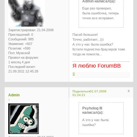
Admin написал(а):
Еще раз проверил,
была ошибочка, теперь
точно все исправил.
Зарегистрирован
: 21.04.2008
Приглашений:
0
Пасиб большое!
Сообщений:
985
Точно, работает...)))
Уважение:
+607
А это у нас была ошибка?
Позитив:
+590
Кстати подчистка браузеров тоже
Пол:
Мужской
тогда не помогла...
Провел на форуме:
1 месяц 4 дня
Я люблю ForumBB
Последний визит:
21.09.2011 12:45:28
0
8
Поделиться
01.07.2008
Admin
01:24:21
↑
Psyholog III
написал(а):
А это у нас была
ошибка?