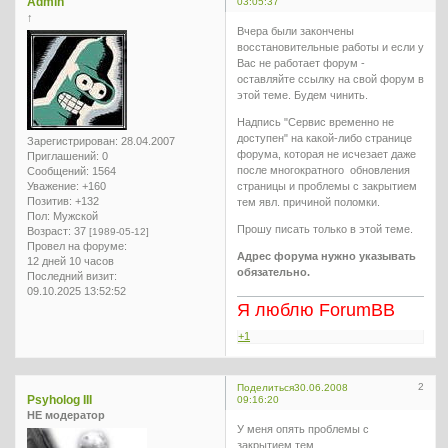
Admin
03:05:37
↑
Вчера были закончены
восстановительные работы и если у
Вас не работает форум -
оставляйте ссылку на свой форум в
этой теме. Будем чинить.
Надпись "Сервис временно не
доступен" на какой-либо странице
Зарегистрирован
: 28.04.2007
форума, которая не исчезает даже
Приглашений:
0
после многократного обновления
Сообщений:
1564
Уважение:
+160
страницы и проблемы с закрытием
Позитив:
+132
тем явл. причиной поломки.
Пол:
Мужской
Прошу писать только в этой теме.
Возраст:
37
[1989-05-12]
Провел на форуме:
Адрес форума нужно указывать
12 дней 10 часов
обязательно.
Последний визит:
09.10.2025 13:52:52
Я люблю ForumBB
+1
2
Поделиться
30.06.2008
Psyholog III
09:16:20
НЕ модератор
У меня опять проблемы с
закрытием тем.