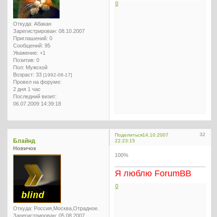
0
Откуда:
Абакан
Зарегистрирован
: 08.10.2007
Приглашений:
0
Сообщений:
95
Уважение:
+1
Позитив:
0
Пол:
Мужской
Возраст:
33
[1992-08-17]
Провел на форуме:
2 дня 1 час
Последний визит:
06.07.2009 14:39:18
32
Поделиться
14.10.2007
Блайнд
22:23:15
Новичок
100%
Я люблю ForumBB
0
Откуда:
Россия,Москва,Отрадное.
Зарегистрирован
: 05.08.2007