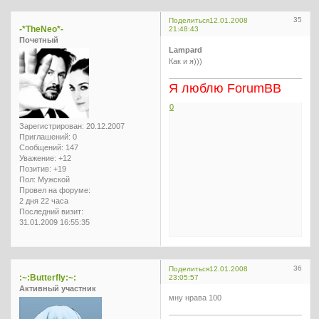
35
Поделиться
12.01.2008
-*TheNeo*-
21:48:43
Почетный
Lampard
Как и я)))
Я люблю ForumBB
0
Зарегистрирован
: 20.12.2007
Приглашений:
0
Сообщений:
147
Уважение:
+12
Позитив:
+19
Пол:
Мужской
Провел на форуме:
2 дня 22 часа
Последний визит:
31.01.2009 16:55:35
36
Поделиться
12.01.2008
:~:Butterfly:~:
23:05:57
Активный участник
мну нрава 100