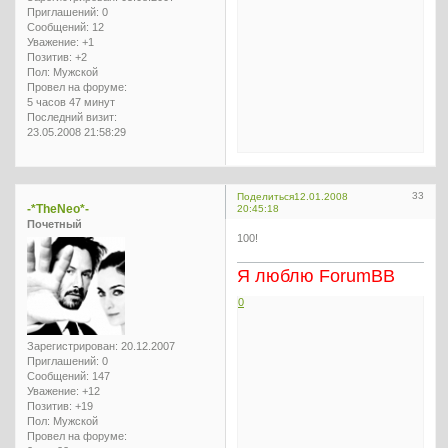
Приглашений:
0
Сообщений:
12
Уважение:
+1
Позитив:
+2
Пол:
Мужской
Провел на форуме:
5 часов 47 минут
Последний визит:
23.05.2008 21:58:29
33
Поделиться
12.01.2008
-*TheNeo*-
20:45:18
Почетный
100!
Я люблю ForumBB
0
Зарегистрирован
: 20.12.2007
Приглашений:
0
Сообщений:
147
Уважение:
+12
Позитив:
+19
Пол:
Мужской
Провел на форуме: