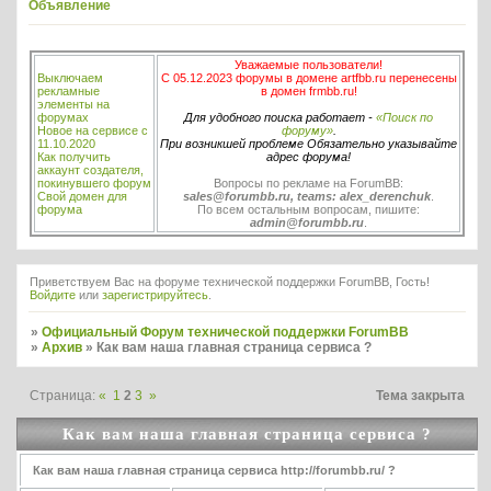
Объявление
Уважаемые пользователи!
Выключаем
С 05.12.2023 форумы в домене artfbb.ru перенесены
рекламные
в домен frmbb.ru!
элементы на
форумах
Для удобного поиска работает -
«Поиск по
Новое на сервисе с
форуму»
.
11.10.2020
При возникшей проблеме Обязательно указывайте
Как получить
адрес форума!
аккаунт создателя,
покинувшего форум
Вопросы по рекламе на ForumBB:
Свой домен для
sales@forumbb.ru, teams: alex_derenchuk
.
форума
По всем остальным вопросам, пишите:
admin@forumbb.ru
.
Приветствуем Вас на форуме технической поддержки ForumBB, Гость!
Войдите
или
зарегистрируйтесь
.
»
Официальный Форум технической поддержки ForumBB
»
Архив
»
Как вам наша главная страница сервиса ?
Страница:
«
1
2
3
»
Тема закрыта
Как вам наша главная страница сервиса ?
Как вам наша главная страница сервиса http://forumbb.ru/ ?