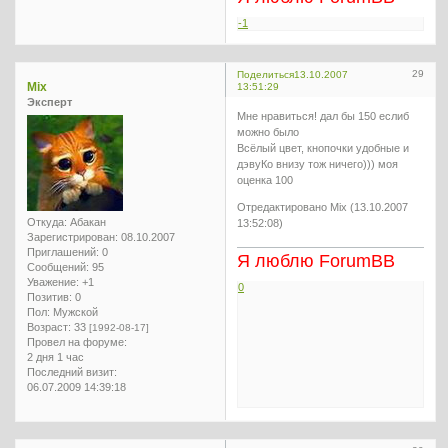
-1
29
Поделиться
13.10.2007
Mix
13:51:29
Эксперт
Мне нравиться! дал бы 150 еслиб
можно было
Всёлый цвет, кнопочки удобные и
дэвуКо внизу тож ничего))) моя
оценка 100
Отредактировано Mix (13.10.2007
Откуда:
Абакан
13:52:08)
Зарегистрирован
: 08.10.2007
Приглашений:
0
Я люблю ForumBB
Сообщений:
95
Уважение:
+1
0
Позитив:
0
Пол:
Мужской
Возраст:
33
[1992-08-17]
Провел на форуме:
2 дня 1 час
Последний визит:
06.07.2009 14:39:18