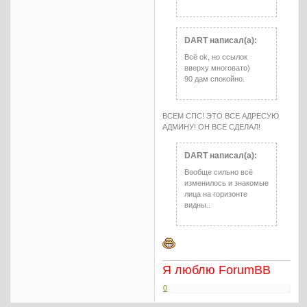
DART написал(а):
Всё ok, но ссылок
вверху многовато)
90 дам спокойно.
ВСЕМ СПС! ЭТО ВСЕ АДРЕСУЮ
АДМИНУ! ОН ВСЕ СДЕЛАЛ!
DART написал(а):
Вообще сильно всё
изменилось и знакомые
лица на горизонте
видны..
Я люблю ForumBB
0