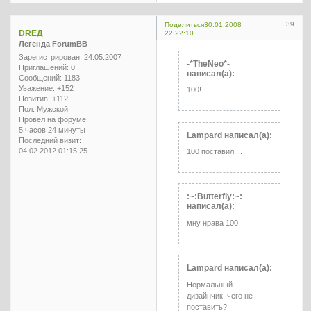
39
Поделиться
30.01.2008
DREД
22:22:10
Легенда ForumBB
Зарегистрирован
: 24.05.2007
-*TheNeo*-
Приглашений:
0
написал(а):
Сообщений:
1183
Уважение:
+152
100!
Позитив:
+112
Пол:
Мужской
Провел на форуме:
5 часов 24 минуты
Lampard написал(а):
Последний визит:
04.02.2012 01:15:25
100 поставил....
:~:Butterfly:~:
написал(а):
мну нрава 100
Lampard написал(а):
Нормальный
дизайнчик, чего не
поставить?