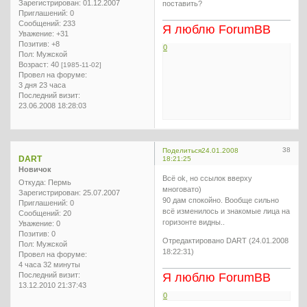
Зарегистрирован
: 01.12.2007
поставить?
Приглашений:
0
Сообщений:
233
Я люблю ForumBB
Уважение:
+31
Позитив:
+8
0
Пол:
Мужской
Возраст:
40
[1985-11-02]
Провел на форуме:
3 дня 23 часа
Последний визит:
23.06.2008 18:28:03
38
Поделиться
24.01.2008
DART
18:21:25
Новичок
Всё ok, но ссылок вверху
Откуда:
Пермь
многовато)
Зарегистрирован
: 25.07.2007
90 дам спокойно. Вообще сильно
Приглашений:
0
всё изменилось и знакомые лица на
Сообщений:
20
горизонте видны..
Уважение:
0
Позитив:
0
Отредактировано DART (24.01.2008
Пол:
Мужской
18:22:31)
Провел на форуме:
4 часа 32 минуты
Последний визит:
Я люблю ForumBB
13.12.2010 21:37:43
0