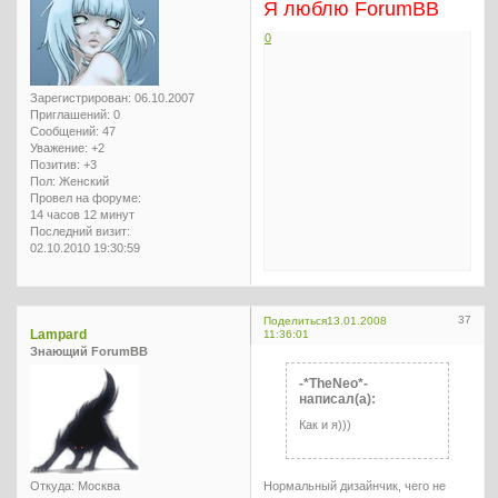
Я люблю ForumBB
0
Зарегистрирован
: 06.10.2007
Приглашений:
0
Сообщений:
47
Уважение:
+2
Позитив:
+3
Пол:
Женский
Провел на форуме:
14 часов 12 минут
Последний визит:
02.10.2010 19:30:59
37
Поделиться
13.01.2008
Lampard
11:36:01
Знающий ForumBB
-*TheNeo*-
написал(а):
Как и я)))
Нормальный дизайнчик, чего не
Откуда:
Москва