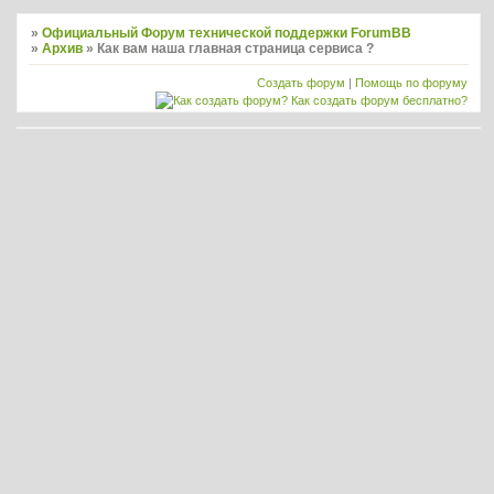
»
Официальный Форум технической поддержки ForumBB
»
Архив
»
Как вам наша главная страница сервиса ?
Создать форум
|
Помощь по форуму