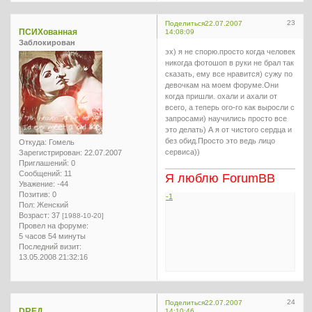
23
Поделиться
22.07.2007
ПСИХованная
14:08:09
Заблокирован
эх) я не спорю.просто когда человек
никогда фотошоп в руки не брал так
сказать, ему все нравится) сужу по
девочкам на моем форуме.Они
когда пришли. охали и ахали от
всего, а теперь ого-го как выросли с
запросами) научились просто все
это делать) А я от чистого сердца и
без обид.Просто это ведь лицо
Откуда:
Гомель
сервиса))
Зарегистрирован
: 22.07.2007
Приглашений:
0
Сообщений:
11
Я люблю ForumBB
Уважение:
-44
Позитив:
0
-1
Пол:
Женский
Возраст:
37
[1988-10-20]
Провел на форуме:
5 часов 54 минуты
Последний визит:
13.05.2008 21:32:16
24
Поделиться
22.07.2007
DREД
14:10:46