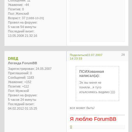
Сообщений:
11
Уважение:
-44
Позитив:
0
Пол:
Женский
Возраст:
37
[1988-10-20]
Провел на форуме:
5 часов 54 минуты
Последний визит:
13.05.2008 21:32:16
26
Поделиться
22.07.2007
DREД
14:23:33
Легенда ForumBB
Зарегистрирован
: 24.05.2007
ПСИХованная
Приглашений:
0
написал(а):
Сообщений:
1183
Уважение:
+152
Эх вы меня не
Позитив:
+112
поняли...я туго
Пол:
Мужской
изъясняюсь видимо ))))
Провел на форуме:
5 часов 24 минуты
Последний визит:
все может быть!
04.02.2012 01:15:25
Я люблю ForumBB
0