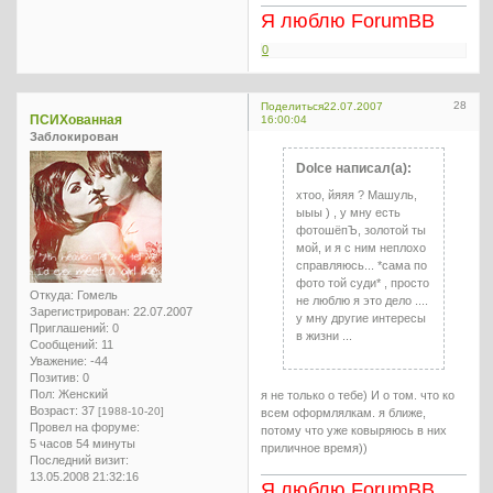
Я люблю ForumBB
0
28
Поделиться
22.07.2007
ПСИХованная
16:00:04
Заблокирован
Dolce написал(а):
хтоо, йяяя ? Машуль,
ыыы ) , у мну есть
фотошёпЪ, золотой ты
мой, и я с ним неплохо
справляюсь... *сама по
фото той суди* , просто
Откуда:
Гомель
не люблю я это дело ....
Зарегистрирован
: 22.07.2007
у мну другие интересы
Приглашений:
0
в жизни ...
Сообщений:
11
Уважение:
-44
Позитив:
0
Пол:
Женский
я не только о тебе) И о том. что ко
Возраст:
37
[1988-10-20]
всем оформлялкам. я ближе,
Провел на форуме:
потому что уже ковыряюсь в них
5 часов 54 минуты
приличное время))
Последний визит:
13.05.2008 21:32:16
Я люблю ForumBB