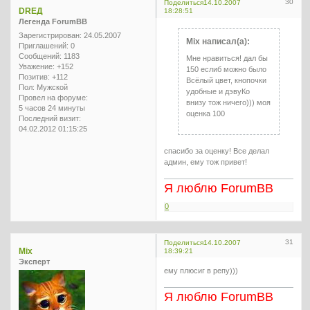
30
Поделиться
14.10.2007
DREД
18:28:51
Легенда ForumBB
Зарегистрирован
: 24.05.2007
Mix написал(а):
Приглашений:
0
Сообщений:
1183
Мне нравиться! дал бы
Уважение:
+152
150 еслиб можно было
Позитив:
+112
Всёлый цвет, кнопочки
Пол:
Мужской
удобные и дэвуКо
Провел на форуме:
внизу тож ничего))) моя
5 часов 24 минуты
оценка 100
Последний визит:
04.02.2012 01:15:25
спасибо за оценку! Все делал
админ, ему тож привет!
Я люблю ForumBB
0
31
Поделиться
14.10.2007
Mix
18:39:21
Эксперт
ему плюсиг в репу)))
Я люблю ForumBB