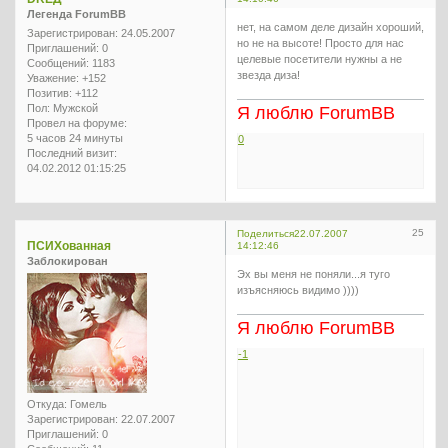
Легенда ForumBB
нет, на самом деле дизайн хороший,
Зарегистрирован
: 24.05.2007
но не на высоте! Просто для нас
Приглашений:
0
целевые посетители нужны а не
Сообщений:
1183
звезда диза!
Уважение:
+152
Позитив:
+112
Пол:
Мужской
Я люблю ForumBB
Провел на форуме:
5 часов 24 минуты
0
Последний визит:
04.02.2012 01:15:25
25
Поделиться
22.07.2007
ПСИХованная
14:12:46
Заблокирован
Эх вы меня не поняли...я туго
изъясняюсь видимо ))))
Я люблю ForumBB
-1
Откуда:
Гомель
Зарегистрирован
: 22.07.2007
Приглашений:
0