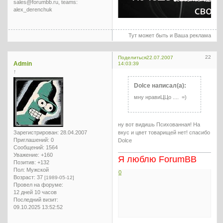
sales@forumbb.ru, teams:
alex_derenchuk
Тут может быть и Ваша реклама
22
Поделиться
22.07.2007
Admin
14:03:39
↑
Dolce написал(а):
мну нравиЦЦо .... =)
ну вот видишь Психованная! На
вкус и цвет товарищей нет! спасибо
Зарегистрирован
: 28.04.2007
Приглашений:
0
Dolce
Сообщений:
1564
Уважение:
+160
Я люблю ForumBB
Позитив:
+132
Пол:
Мужской
0
Возраст:
37
[1989-05-12]
Провел на форуме:
12 дней 10 часов
Последний визит:
09.10.2025 13:52:52