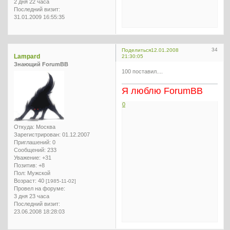
2 дня 22 часа
Последний визит:
31.01.2009 16:55:35
34
Поделиться
12.01.2008
Lampard
21:30:05
Знающий ForumBB
100 поставил....
Я люблю ForumBB
0
Откуда:
Москва
Зарегистрирован
: 01.12.2007
Приглашений:
0
Сообщений:
233
Уважение:
+31
Позитив:
+8
Пол:
Мужской
Возраст:
40
[1985-11-02]
Провел на форуме:
3 дня 23 часа
Последний визит:
23.06.2008 18:28:03