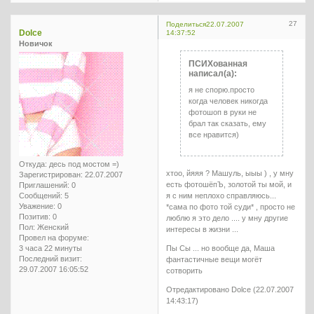
27
Поделиться
22.07.2007
Dolce
14:37:52
Новичок
ПСИХованная
написал(а):
я не спорю.просто
когда человек никогда
фотошоп в руки не
брал так сказать, ему
все нравится)
Откуда:
десь под мостом =)
хтоо, йяяя ? Машуль, ыыы ) , у мну
Зарегистрирован
: 22.07.2007
есть фотошёпЪ, золотой ты мой, и
Приглашений:
0
я с ним неплохо справляюсь...
Сообщений:
5
Уважение:
0
*сама по фото той суди* , просто не
Позитив:
0
люблю я это дело .... у мну другие
Пол:
Женский
интересы в жизни ...
Провел на форуме:
Пы Сы ... но вообще да, Маша
3 часа 22 минуты
Последний визит:
фантастичные вещи могёт
29.07.2007 16:05:52
сотворить
Отредактировано Dolce (22.07.2007
14:43:17)