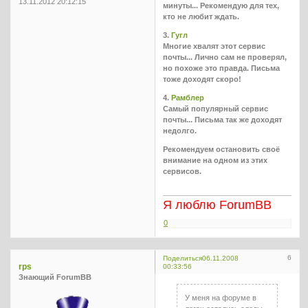
13.11.2012 20:12:15
минуты... Рекомендую для тех,
кто не любит ждать.
3.
Гугл
Многие хвалят этот сервис
почты... Лично сам не проверял,
но похоже это правда. Письма
тоже доходят скоро!
4.
Рамблер
Самый популярный сервис
почты... Письма так же доходят
недолго.
Рекомендуем остановить своё
внимание на одном из этих
сервисов.
Я люблю ForumBB
0
6
Поделиться
06.11.2008
rps
00:33:56
Знающий ForumBB
У меня на форуме в