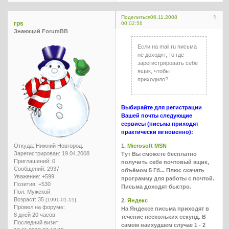
5
Поделиться
06.11.2008
rps
00:02:56
Знающий ForumBB
Если на mail.ru письма
не доходят, то где
зарегистрировать себе
ящик, чтобы
приходило?
Выбирайте для регистрации
Вашей почты следующие
сервисы (письма приходят
практически мгновенно):
1.
Microsoft MSN
Откуда:
Нижний Новгород.
Зарегистрирован
: 19.04.2008
Тут Вы сможете бесплатно
Приглашений:
0
получить себе почтовый ящик,
Сообщений:
2937
объёмом 5 Гб... Плюс скачать
Уважение:
+599
программу для работы с почтой.
Позитив:
+530
Письма доходят быстро.
Пол:
Мужской
Возраст:
35
[1991-01-15]
2.
Яндекс
Провел на форуме:
На Яндексе письма приходят в
8 дней 20 часов
течение нескольких секунд. В
Последний визит:
самом наихудшем случае 1 - 2