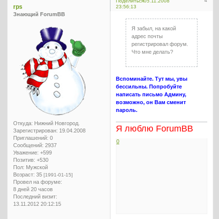
4
Поделиться
05.11.2008
rps
23:56:13
Знающий ForumBB
Я забыл, на какой
адрес почты
регистрировал форум.
Что мне делать?
Вспоминайте. Тут мы, увы
бессильны. Попробуйте
написать письмо Админу,
возможно, он Вам сменит
пароль.
Откуда:
Нижний Новгород.
Я люблю ForumBB
Зарегистрирован
: 19.04.2008
Приглашений:
0
0
Сообщений:
2937
Уважение:
+599
Позитив:
+530
Пол:
Мужской
Возраст:
35
[1991-01-15]
Провел на форуме:
8 дней 20 часов
Последний визит:
13.11.2012 20:12:15