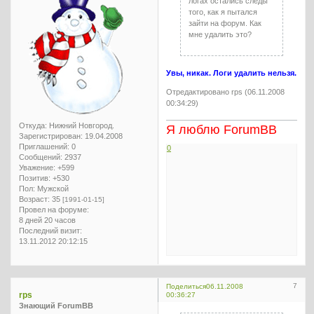
логах остались следы
того, как я пытался
зайти на форум. Как
мне удалить это?
Увы, никак. Логи удалить нельзя.
Отредактировано rps (06.11.2008
00:34:29)
Откуда:
Нижний Новгород.
Я люблю ForumBB
Зарегистрирован
: 19.04.2008
Приглашений:
0
0
Сообщений:
2937
Уважение:
+599
Позитив:
+530
Пол:
Мужской
Возраст:
35
[1991-01-15]
Провел на форуме:
8 дней 20 часов
Последний визит:
13.11.2012 20:12:15
7
Поделиться
06.11.2008
rps
00:36:27
Знающий ForumBB