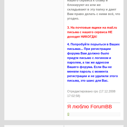
нашего сервиса к спаму и
блокируют их или же
складывают в эту папку и дают
Вам право делать с ними всё, что
угодно.
3. На почтовые ящики на mail.ru
письма с нашего сервиса НЕ
доходят НИКОГДА!
4. Попробуйте порыться в Ваших
письмах... При регистрации
форума Вам должно было
придти письмо с логином и
паролем, а так же адресом
Вашего форума. Если Вы не
меняли пароль с момента
регистрации и не удалили этого
письма, это шанс для Вас.
Отредактировано rps (17.12.2008
17:02:58)
Я люблю ForumBB
0