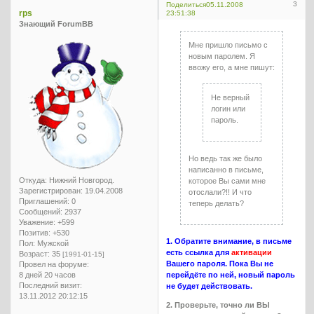
3
Поделиться
05.11.2008
rps
23:51:38
Знающий ForumBB
Мне пришло письмо с
новым паролем. Я
ввожу его, а мне пишут:
Не верный
логин или
пароль.
Но ведь так же было
написанно в письме,
Откуда:
Нижний Новгород.
которое Вы сами мне
Зарегистрирован
: 19.04.2008
отослали?!! И что
Приглашений:
0
теперь делать?
Сообщений:
2937
Уважение:
+599
Позитив:
+530
1. Обратите внимание, в письме
Пол:
Мужской
есть ссылка для
активации
Возраст:
35
[1991-01-15]
Вашего пароля. Пока Вы не
Провел на форуме:
перейдёте по ней, новый пароль
8 дней 20 часов
Последний визит:
не будет действовать.
13.11.2012 20:12:15
2. Проверьте, точно ли ВЫ