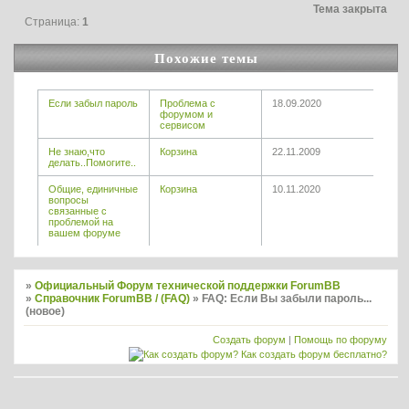
Тема закрыта
Страница:
1
Похожие темы
Если забыл пароль
Проблема с
18.09.2020
форумом и
сервисом
Не знаю,что
Корзина
22.11.2009
делать..Помогите..
Общие, единичные
Корзина
10.11.2020
вопросы
связанные с
проблемой на
вашем форуме
»
Официальный Форум технической поддержки ForumBB
»
Справочник ForumBB / (FAQ)
»
FAQ: Если Вы забыли пароль...
(новое)
Создать форум
|
Помощь по форуму