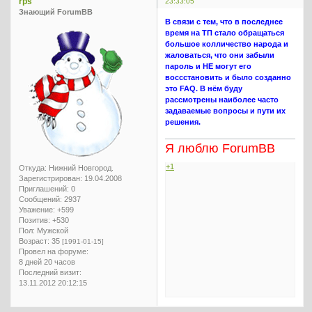
rps
23:33:05
Знающий ForumBB
В связи с тем, что в последнее
время на ТП стало обращаться
большое колличество народа и
жаловаться, что они забыли
пароль и НЕ могут его
воссстановить и было созданно
это FAQ. В нём буду
рассмотрены наиболее часто
задаваемые вопросы и пути их
решения.
Я люблю ForumBB
+1
Откуда:
Нижний Новгород.
Зарегистрирован
: 19.04.2008
Приглашений:
0
Сообщений:
2937
Уважение:
+599
Позитив:
+530
Пол:
Мужской
Возраст:
35
[1991-01-15]
Провел на форуме:
8 дней 20 часов
Последний визит:
13.11.2012 20:12:15