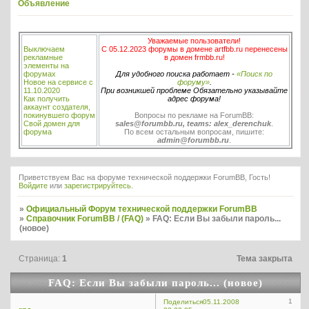
Объявление
Уважаемые пользователи!
Выключаем
С 05.12.2023 форумы в домене artfbb.ru перенесены
рекламные
в домен frmbb.ru!
элементы на
форумах
Для удобного поиска работает -
«Поиск по
Новое на сервисе с
форуму»
.
11.10.2020
При возникшей проблеме Обязательно указывайте
Как получить
адрес форума!
аккаунт создателя,
покинувшего форум
Вопросы по рекламе на ForumBB:
Свой домен для
sales@forumbb.ru, teams: alex_derenchuk
.
форума
По всем остальным вопросам, пишите:
admin@forumbb.ru
.
Приветствуем Вас на форуме технической поддержки ForumBB, Гость!
Войдите
или
зарегистрируйтесь
.
»
Официальный Форум технической поддержки ForumBB
»
Справочник ForumBB / (FAQ)
»
FAQ: Если Вы забыли пароль...
(новое)
Страница:
1
Тема закрыта
FAQ: Если Вы забыли пароль... (новое)
1
Поделиться
05.11.2008