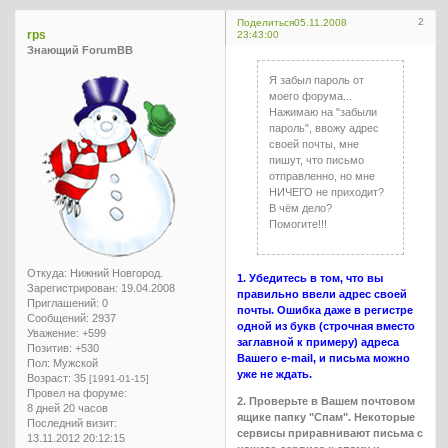
2
Поделиться
05.11.2008
rps
23:43:00
Знающий ForumBB
Я забыл пароль от
моего форума...
Нажимаю на "забыли
пароль", ввожу адрес
своей почты, мне
пишут, что письмо
отправленно, но мне
НИЧЕГО не приходит?
В чём дело?
Помогите!!!
Откуда:
Нижний Новгород.
1. Убедитесь в том, что вы
Зарегистрирован
: 19.04.2008
правильно ввели адрес своей
Приглашений:
0
почты. Ошибка даже в регистре
Сообщений:
2937
одной из букв (строчная вместо
Уважение:
+599
заглавной к примеру) адреса
Позитив:
+530
Вашего e-mail, и письма можно
Пол:
Мужской
уже не ждать.
Возраст:
35
[1991-01-15]
Провел на форуме:
2. Проверьте в Вашем почтовом
8 дней 20 часов
ящике папку "Спам". Некоторые
Последний визит:
сервисы приравнивают письма с
13.11.2012 20:12:15