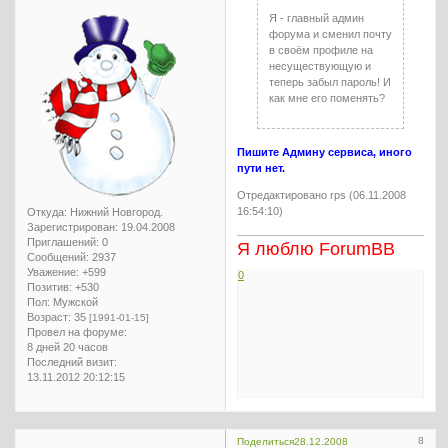
Я - главный админ
форума и сменил почту
в своём профиле на
несуществующую и
теперь забыл пароль! И
как мне его поменять?
Пишите Админу сервиса, иного
пути нет.
Отредактировано rps (06.11.2008
16:54:10)
Откуда:
Нижний Новгород.
Зарегистрирован
: 19.04.2008
Приглашений:
0
Я люблю ForumBB
Сообщений:
2937
Уважение:
+599
0
Позитив:
+530
Пол:
Мужской
Возраст:
35
[1991-01-15]
Провел на форуме:
8 дней 20 часов
Последний визит:
13.11.2012 20:12:15
8
Поделиться
28.12.2008