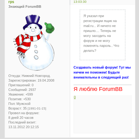
rps
13:03:30
Знающий ForumBB
Я указал при
регистрации ящик на
mail.ru... И ничего не
пришло.... Теперь не
могу заходить на
форум и не могу
поменять пароль.. Что
делать?
Создавать новый форум! Тут мы
ничем не поможем! Будьте
Откуда:
Нижний Новгород.
внимательны в следующий раз!
Зарегистрирован
: 19.04.2008
Приглашений:
0
Я люблю ForumBB
Сообщений:
2937
Уважение:
+599
0
Позитив:
+530
Пол:
Мужской
Возраст:
35
[1991-01-15]
Провел на форуме:
8 дней 20 часов
Последний визит:
13.11.2012 20:12:15