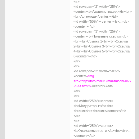
<tr>
<td rowspan="2" width="25%">
<center><b>Администрация:</b><br>
<br>Артемида</center></td>
<td width="50%"><center><b>....</b>
</center></td>
<td rowspan="3" width="25%">
<center><b>Полезные ссылки:</b>
<br><br>Ссылка 1<br><br>Ссылка
2<br><br>Ссылка 3<br><br>Ссылка
4<br><br>Ссылка 5<br><br>Ссылка
6</center></td>
</tr>
<tr>
<td rowspan="2" width="50%">
<center>
<img
src="http://foto.mail.ru/mail/falcon60/7750/1
2933.html">
</center></td>
</tr>
<tr>
<td width="25%"><center>
<b>Модераторы:</b><br>
<br>ник<br><br>ник</center></td>
</tr>
<tr>
<td width="25%"><center>
<b>Уважаемые гости:</b><br><br>....
</center></td>