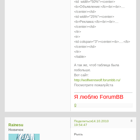
<td width="50%"><center>
<b>Объявление:</b><br><br>....
</center></td>
<td width="25%"><center>
<b>Реклама:</b><br><br>....
</center></td>
</tr>
<tr>
<td colspan="3"><center><b>.....</b>
</center></td>
</tr>
</table>
А так же, чтоб таблица была
побольше.
Вот сайт:
http://wolfwerewolf.forumbb.ru/
Посмотрите пожалуйста
Я люблю ForumBB
0
8
Поделиться
14.10.2010
Rainesu
19:54:47
Новичок
Рысь