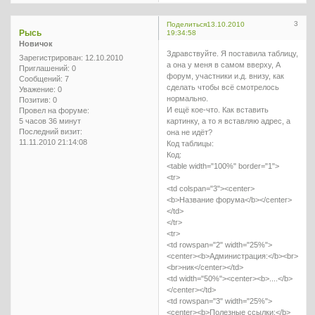
3
Поделиться
13.10.2010
Рысь
19:34:58
Новичок
Здравствуйте. Я поставила таблицу,
Зарегистрирован
: 12.10.2010
а она у меня в самом вверху, А
Приглашений:
0
форум, участники и.д. внизу, как
Сообщений:
7
сделать чтобы всё смотрелось
Уважение:
0
нормально.
Позитив:
0
И ещё кое-что. Как вставить
Провел на форуме:
5 часов 36 минут
картинку, а то я вставляю адрес, а
Последний визит:
она не идёт?
11.11.2010 21:14:08
Код таблицы:
Код:
<table width="100%" border="1">
<tr>
<td colspan="3"><center>
<b>Название форума</b></center>
</td>
</tr>
<tr>
<td rowspan="2" width="25%">
<center><b>Администрация:</b><br>
<br>ник</center></td>
<td width="50%"><center><b>....</b>
</center></td>
<td rowspan="3" width="25%">
<center><b>Полезные ссылки:</b>