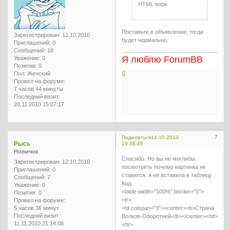
HTML верх
Поставьте в объявление, тогда
Зарегистрирован
: 12.10.2010
будет нормально.
Приглашений:
0
Сообщений:
18
Я люблю ForumBB
Уважение:
0
Позитив:
0
0
Пол:
Женский
Провел на форуме:
7 часов 44 минуты
Последний визит:
20.11.2010 15:07:17
7
Поделиться
14.10.2010
Рысь
19:38:45
Новичок
Спасибо. Но вы не моглибы
Зарегистрирован
: 12.10.2010
посмотреть почему картинка не
Приглашений:
0
ставится. я её вставила в таблицу
Сообщений:
7
Код:
Уважение:
0
<table width="100%" border="1">
Позитив:
0
<tr>
Провел на форуме:
5 часов 36 минут
<td colspan="3"><center><b>Страна
Последний визит:
Волков-Оборотней</b></center></td>
11.11.2010 21:14:08
</tr>