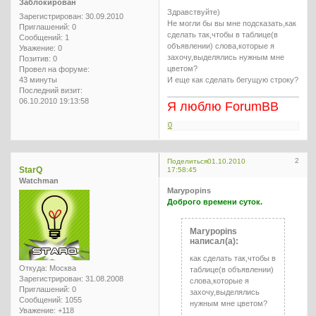
Заблокирован
Здравствуйте)
Зарегистрирован
: 30.09.2010
Не могли бы вы мне подсказать,как
Приглашений:
0
сделать так,чтобы в таблице(в
Сообщений:
1
объявлении) слова,которые я
Уважение:
0
захочу,выделялись нужным мне
Позитив:
0
цветом?
Провел на форуме:
43 минуты
И еще как сделать бегущую строку?
Последний визит:
06.10.2010 19:13:58
Я люблю ForumBB
0
2
Поделиться
01.10.2010
StarQ
17:58:45
Watchman
Marypopins
Доброго времени суток.
Marypopins
написал(а):
как сделать так,чтобы в
Откуда:
Москва
таблице(в объявлении)
Зарегистрирован
: 31.08.2008
слова,которые я
Приглашений:
0
захочу,выделялись
Сообщений:
1055
нужным мне цветом?
Уважение:
+118