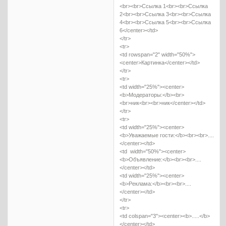
<br><br>Ссылка 1<br><br>Ссылка
2<br><br>Ссылка 3<br><br>Ссылка
4<br><br>Ссылка 5<br><br>Ссылка
6</center></td>
</tr>
<tr>
<td rowspan="2" width="50%">
<center>Картинка</center></td>
</tr>
<tr>
<td width="25%"><center>
<b>Модераторы:</b><br>
<br>ник<br><br>ник</center></td>
</tr>
<tr>
<td width="25%"><center>
<b>Уважаемые гости:</b><br><br>....
</center></td>
<td width="50%"><center>
<b>Объявление:</b><br><br>....
</center></td>
<td width="25%"><center>
<b>Реклама:</b><br><br>....
</center></td>
</tr>
<tr>
<td colspan="3"><center><b>.....</b>
</center></td>