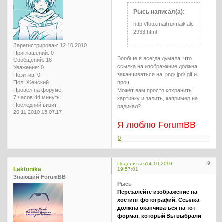
Рысь написал(а):
http://foto.mail.ru/mail/falcon60/7750/
2933.html
Зарегистрирован
: 12.10.2010
Приглашений:
0
Вообще я всегда думала, что
Сообщений:
18
ссылка на изображение должна
Уважение:
0
заканчиваться на .png/.jpd/.gif и
Позитив:
0
Пол:
Женский
проч.
Провел на форуме:
Может вам просто сохранить
7 часов 44 минуты
картинку и залить, например на
Последний визит:
радикал?
20.11.2010 15:07:17
Я люблю ForumBB
0
9
Поделиться
14.10.2010
Laktonika
19:57:01
Знающий ForumBB
Рысь
Перезалейте изображение на
хостинг фотографий. Ссылка
должна оканчиваться на тот
формат, который Вы выбрали