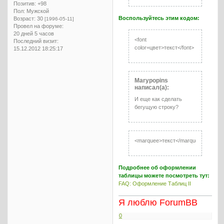
Позитив:
+98
Пол:
Мужской
Воспользуйтесь этим кодом:
Возраст:
30
[1996-05-11]
Провел на форуме:
20 дней 5 часов
<font
Последний визит:
color=цвет>текст</font>
15.12.2012 18:25:17
Marypopins
написал(а):
И еще как сделать
бегущую строку?
<marquee>текст</marquee>
Подробнее об оформлении
таблицы можете посмотреть тут:
FAQ: Оформление Таблиц II
Я люблю ForumBB
0