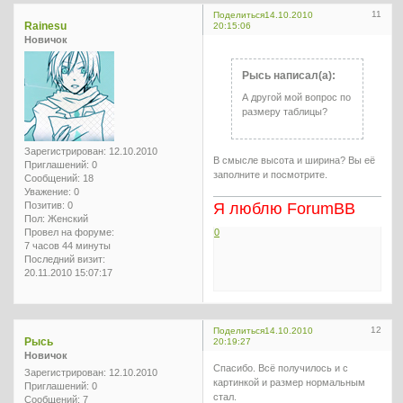
11
Поделиться
14.10.2010
Rainesu
20:15:06
Новичок
Рысь написал(а):
А другой мой вопрос по
размеру таблицы?
Зарегистрирован
: 12.10.2010
В смысле высота и ширина? Вы её
Приглашений:
0
заполните и посмотрите.
Сообщений:
18
Уважение:
0
Позитив:
0
Я люблю ForumBB
Пол:
Женский
Провел на форуме:
0
7 часов 44 минуты
Последний визит:
20.11.2010 15:07:17
12
Поделиться
14.10.2010
Рысь
20:19:27
Новичок
Спасибо. Всё получилось и с
Зарегистрирован
: 12.10.2010
картинкой и размер нормальным
Приглашений:
0
стал.
Сообщений:
7