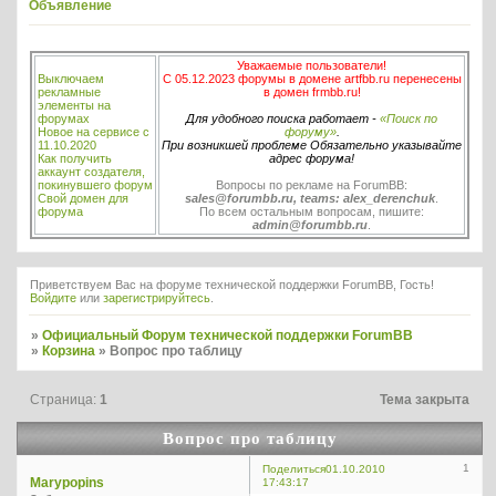
Объявление
Уважаемые пользователи!
Выключаем
С 05.12.2023 форумы в домене artfbb.ru перенесены
рекламные
в домен frmbb.ru!
элементы на
форумах
Для удобного поиска работает -
«Поиск по
Новое на сервисе с
форуму»
.
11.10.2020
При возникшей проблеме Обязательно указывайте
Как получить
адрес форума!
аккаунт создателя,
покинувшего форум
Вопросы по рекламе на ForumBB:
Свой домен для
sales@forumbb.ru, teams: alex_derenchuk
.
форума
По всем остальным вопросам, пишите:
admin@forumbb.ru
.
Приветствуем Вас на форуме технической поддержки ForumBB, Гость!
Войдите
или
зарегистрируйтесь
.
»
Официальный Форум технической поддержки ForumBB
»
Корзина
»
Вопрос про таблицу
Страница:
1
Тема закрыта
Вопрос про таблицу
1
Поделиться
01.10.2010
Marypopins
17:43:17