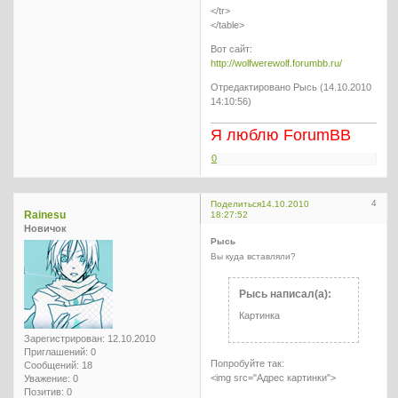
</tr>
</table>
Вот сайт:
http://wolfwerewolf.forumbb.ru/
Отредактировано Рысь (14.10.2010
14:10:56)
Я люблю ForumBB
0
4
Поделиться
14.10.2010
Rainesu
18:27:52
Новичок
Рысь
Вы куда вставляли?
Рысь написал(а):
Картинка
Зарегистрирован
: 12.10.2010
Приглашений:
0
Попробуйте так:
Сообщений:
18
<img src="Адрес картинки">
Уважение:
0
Позитив:
0