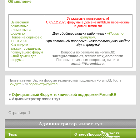
Объявление
Уважаемые пользователи!
Выключаем
С 05.12.2023 форумы в домене artfbb.ru перенесены
рекламные
в домен frmbb.ru!
элементы на
форумах
Для удобного поиска работает -
«Поиск по
Новое на сервисе с
форуму»
.
11.10.2020
При возникшей проблеме Обязательно указывайте
Как получить
адрес форума!
аккаунт создателя,
покинувшего форум
Вопросы по рекламе на ForumBB:
Свой домен для
sales@forumbb.ru, teams: alex_derenchuk
.
форума
По всем остальным вопросам, пишите:
admin@forumbb.ru
.
Приветствуем Вас на форуме технической поддержки ForumBB, Гость!
Войдите
или
зарегистрируйтесь
.
»
Официальный Форум технической поддержки ForumBB
»
Администратор живет тут
Страница:
1
Администратор живет тут
Последнее
Тема
Ответов
Просмотров
сообщение