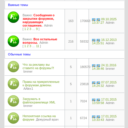
Важные темы
Важно:
Сообщения о
закрытии форумов,
09.10.2025
163
170663
нарушающих
13:37:27
Admin
соглашение.
Admin
[
1
2
3
…
9
]
Важно:
Все остальные
16.12.2013
216
59332
вопросы.
Admin
14:25:51
Admin
[
1
2
3
…
11
]
Обычные темы
Что за рекламу вы
24.11.2016
5
180570
ставите на форумы?!
14:38:46
brener
brener
Права на прикрепленные
07.07.2015
5
23818
к форумам домены.
14:24:32
Admin
AAlex1
Загружать в
17.01.2015
1
7024
файлохранилище XML
13:59:58
Admin
brener
Непонятная ссылка на
17.01.2015
1
6724
форуме
Дежурный врач
13:33:43
Admin