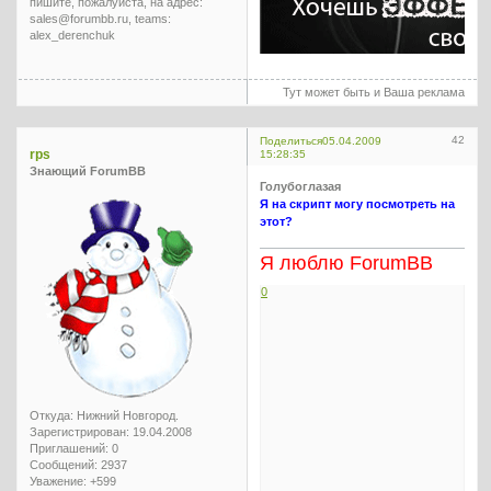
пишите, пожалуйста, на адрес:
sales@forumbb.ru, teams:
alex_derenchuk
Тут может быть и Ваша реклама
42
Поделиться
05.04.2009
rps
15:28:35
Знающий ForumBB
Голубоглазая
Я на скрипт могу посмотреть на
этот?
Я люблю ForumBB
0
Откуда:
Нижний Новгород.
Зарегистрирован
: 19.04.2008
Приглашений:
0
Сообщений:
2937
Уважение:
+599