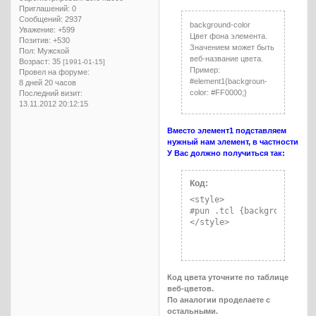
Приглашений:
0
Сообщений:
2937
background-color
Уважение:
+599
Цвет фона элемента.
Позитив:
+530
Значением может быть
Пол:
Мужской
веб-название цвета.
Возраст:
35
[1991-01-15]
Пример:
Провел на форуме:
#element1{backgroun-
8 дней 20 часов
color: #FF0000;}
Последний визит:
13.11.2012 20:12:15
Вместо элемент1 подставляем
нужный нам элемент, в частности
У Вас должно получиться так:
Код:
<style>

#pun .tcl {backgroun-color
</style>
Код цвета уточните по таблице
веб-цветов.
По аналогии проделаете с
остальными.