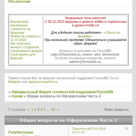
Объявление
Уважаемые пользователи!
Выключаем
С 05.12.2023 форумы в домене artfbb.ru перенесены
рекламные
в домен frmbb.ru!
элементы на
форумах
Для удобного поиска работает -
«Поиск по
Новое на сервисе с
форуму»
.
11.10.2020
При возникшей проблеме Обязательно указывайте
Как получить
адрес форума!
аккаунт создателя,
покинувшего форум
Вопросы по рекламе на ForumBB:
Свой домен для
sales@forumbb.ru, teams: alex_derenchuk
.
форума
По всем остальным вопросам, пишите:
admin@forumbb.ru
.
Приветствуем Вас на форуме технической поддержки ForumBB, Гость!
Войдите
или
зарегистрируйтесь
.
»
Официальный Форум технической поддержки ForumBB
»
Архив
»
Общие вопросы по Оформлению Часть 2
Страница:
«
1
2
3
4
5
…
50
»
Тема закрыта
Общие вопросы по Оформлению Часть 2
41
Поделиться
05.04.2009
Голубоглазая
15:27:10