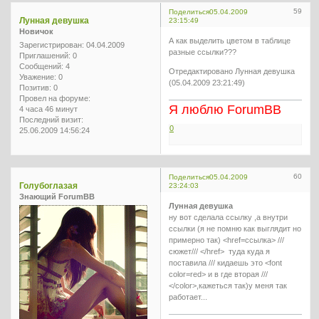
59
Поделиться
05.04.2009
Лунная девушка
23:15:49
Новичок
А как выделить цветом в таблице
Зарегистрирован
: 04.04.2009
разные ссылки???
Приглашений:
0
Сообщений:
4
Отредактировано Лунная девушка
Уважение:
0
(05.04.2009 23:21:49)
Позитив:
0
Провел на форуме:
Я люблю ForumBB
4 часа 46 минут
Последний визит:
0
25.06.2009 14:56:24
60
Поделиться
05.04.2009
Голубоглазая
23:24:03
Знающий ForumBB
Лунная девушка
ну вот сделала ссылку ,а внутри
ссылки (я не помню как выглядит но
примерно так) <href=ссылка> ///
сюжет/// </href> туда куда я
поставила /// кидаешь это <font
color=red> и в где вторая ///
</color>,кажеться так)у меня так
работает...