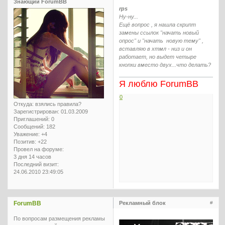
Знающий ForumBB
rps
Ну-ну...
Ещё вопрос , я нашла скрипт
замены ссылок "начать новый
опрос" и "начать новую тему" ,
вставляю в хтмл - низ и он
работает, но выдет четыре
кнопки вместо двух...что делать?
Я люблю ForumBB
0
Откуда:
взялись правила?
Зарегистрирован
: 01.03.2009
Приглашений:
0
Сообщений:
182
Уважение:
+4
Позитив:
+22
Провел на форуме:
3 дня 14 часов
Последний визит:
24.06.2010 23:49:05
ForumBB
Рекламный блок
#
По вопросам размещения рекламы