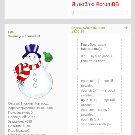
Я люблю ForumBB
0
46
Поделиться
05.04.2009
rps
15:55:24
Знающий ForumBB
Голубоглазая
написал(а):
и ещ...будьте добры,
гляньте 34 пост
#pun .tcl {...} - левый
столбец
#pun .tc2 {...} - второй
столбец
#pun .tc3 {...} - третий
Откуда:
Нижний Новгород.
столбец
Зарегистрирован
: 19.04.2008
#pun .tcr - правый
Приглашений:
0
столбец
Сообщений:
2937
#pun th {...} -
Уважение:
+599
заголовки столбцов
Позитив:
+530
Пол:
Мужской
Возраст:
35