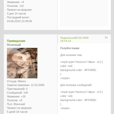
Уважение:
+4
Позитив:
+22
Провел на форуме:
3 дня 14 часов
Последний визит:
24.06.2010 23:49:05
51
Поделиться
05.04.2009
Привидение
16:15:13
Почетный
Голубоглазая
Для колонки тем:
<style type="text/css">#pun .tc2 {
color: red;
background-color : #FF0000;
}
</style>
Откуда:
Минск
Зарегистрирован
: 11.03.2009
Для колонки сообщений:
Приглашений:
0
<style type="text/css">#pun .tc3 {
Сообщений:
146
color: red;
Уважение:
+18
background-color : #FF0000;
Позитив:
+8
Пол:
Женский
}
Провел на форуме:
</style>
5 дней 18 часов