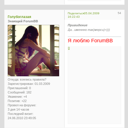
54
Поделиться
05.04.2009
Голубоглазая
16:22:43
Знающий ForumBB
Привидение
Да...именнно так)мерси)+)))
Я люблю ForumBB
0
Откуда:
взялись правила?
Зарегистрирован
: 01.03.2009
Приглашений:
0
Сообщений:
182
Уважение:
+4
Позитив:
+22
Провел на форуме:
3 дня 14 часов
Последний визит:
24.06.2010 23:49:05