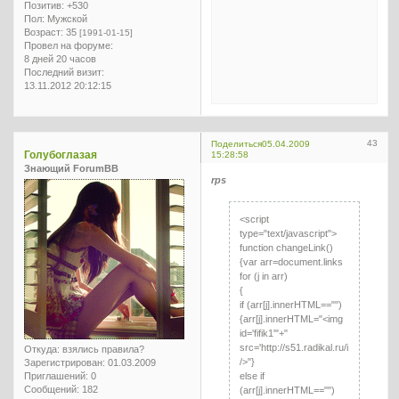
Позитив:
+530
Пол:
Мужской
Возраст:
35
[1991-01-15]
Провел на форуме:
8 дней 20 часов
Последний визит:
13.11.2012 20:12:15
43
Поделиться
05.04.2009
Голубоглазая
15:28:58
Знающий ForumBB
rps
<script
type="text/javascript">
function changeLink()
{var arr=document.links
for (j in arr)
{
if (arr[j].innerHTML=="")
{arr[j].innerHTML="<img
id='fifik1'"+"
src='http://s51.radikal.ru/i134/0904/
Откуда:
взялись правила?
/>"}
Зарегистрирован
: 01.03.2009
else if
Приглашений:
0
Сообщений:
182
(arr[j].innerHTML=="")