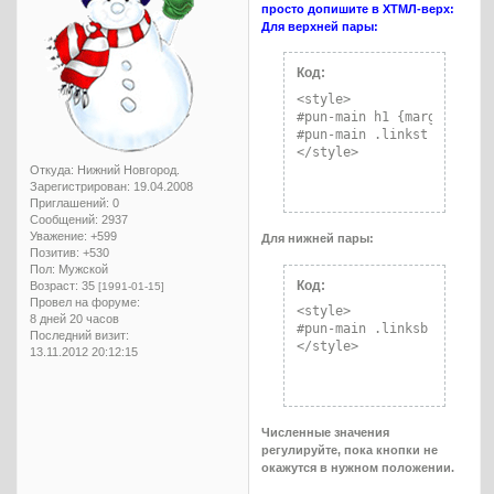
просто допишите в ХТМЛ-верх:
Для верхней пары:
Код:
<style>

#pun-main h1 {margin-top: 
#pun-main .linkst .postlin
</style>
Откуда:
Нижний Новгород.
Зарегистрирован
: 19.04.2008
Приглашений:
0
Сообщений:
2937
Уважение:
+599
Для нижней пары:
Позитив:
+530
Пол:
Мужской
Код:
Возраст:
35
[1991-01-15]
Провел на форуме:
<style>

8 дней 20 часов
#pun-main .linksb .postlin
Последний визит:
</style>
13.11.2012 20:12:15
Численные значения
регулируйте, пока кнопки не
окажутся в нужном положении.