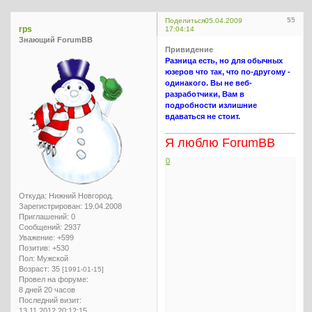
55
Поделиться
05.04.2009
rps
17:04:14
Знающий ForumBB
Привидение
Разница есть, но для обычных
юзеров что так, что по-другому -
одинакого. Вы не веб-
разработчики, Вам в
подробности излишние
вдаваться не стоит.
Я люблю ForumBB
0
Откуда:
Нижний Новгород.
Зарегистрирован
: 19.04.2008
Приглашений:
0
Сообщений:
2937
Уважение:
+599
Позитив:
+530
Пол:
Мужской
Возраст:
35
[1991-01-15]
Провел на форуме:
8 дней 20 часов
Последний визит:
13.11.2012 20:12:15