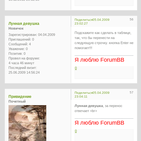
56
Поделиться
05.04.2009
Лунная девушка
23:02:27
Новичок
Подскажите как сделать в таблице,
Зарегистрирован
: 04.04.2009
так, что бы перенести на
Приглашений:
0
следующую строчку. кнопка Enter не
Сообщений:
4
помогает!!!
Уважение:
0
Позитив:
0
Провел на форуме:
Я люблю ForumBB
4 часа 46 минут
Последний визит:
0
25.06.2009 14:56:24
57
Поделиться
05.04.2009
Привидение
23:04:11
Почетный
Лунная девушка
, за перенос
отвечает <br>
Я люблю ForumBB
0