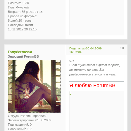
Позитив:
+530
Пол:
Мужской
Возраст:
35
[1991-01-15]
Провел на форуме:
8 дней 20 часов
Последний визит:
13.11.2012 20:12:15
50
Поделиться
05.04.2009
Голубоглазая
16:06:04
Знающий ForumBB
rps
Я от туда этот скрипт и брала,
но можете понять,Вы
разбираетесь в этом,а я нет...
Я люблю ForumBB
0
Откуда:
взялись правила?
Зарегистрирован
: 01.03.2009
Приглашений:
0
Сообщений:
182