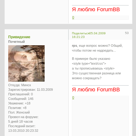
Я люблю ForumBB
0
53
Поделиться
05.04.2009
Привидение
16:21:23
Почетный
rps
, еще вопрос можно? Общий,
чтобы потом не надоедать...
В примере было указано
<style type="text/css">
а ты прописываешь <style>
Это существенная разница или
можно сокращать?
Откуда:
Минск
Я люблю ForumBB
Зарегистрирован
: 11.03.2009
Приглашений:
0
0
Сообщений:
146
Уважение:
+18
Позитив:
+8
Пол:
Женский
Провел на форуме:
5 дней 18 часов
Последний визит:
13.03.2010 20:23:32