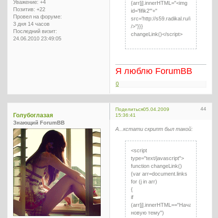
Уважение:
+4
{arr[j].innerHTML="<img
Позитив:
+22
id='fifik2'"+"
Провел на форуме:
src='http://s59.radikal.ru/i166/0904/8
3 дня 14 часов
/>"}}}
Последний визит:
changeLink()</script>
24.06.2010 23:49:05
Я люблю ForumBB
0
44
Поделиться
05.04.2009
Голубоглазая
15:36:41
Знающий ForumBB
А...кстати скрипт был такой:
<script
type="text/javascript">
function changeLink()
{var arr=document.links
for (j in arr)
{
if
(arr[j].innerHTML=="Начать
новую тему")