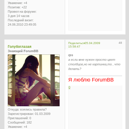
Уважение:
+4
Позитив:
+22
Провел на форуме:
3 дня 14 часов
Последний визит:
24.06.2010 23:49:05
48
Поделиться
05.04.2009
Голубоглазая
15:58:47
Знающий ForumBB
rps
а если мне нужен просто цвет
столбцов,но не картинка,то...что
делать?
Я люблю ForumBB
0
Откуда:
взялись правила?
Зарегистрирован
: 01.03.2009
Приглашений:
0
Сообщений:
182
Уважение:
+4