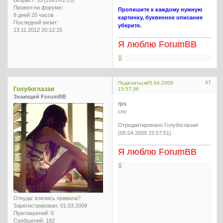
[1991-01-15]
Провел на форуме:
Пропишите к каждому нужную
8 дней 20 часов
картинку, буквенное описание
Последний визит:
уберите.
13.11.2012 20:12:15
Я люблю ForumBB
0
47
Поделиться
05.04.2009
Голубоглазая
15:57:36
Знающий ForumBB
rps
спс
Отредактировано Голубоглазая
(05.04.2009 15:57:51)
Я люблю ForumBB
0
Откуда:
взялись правила?
Зарегистрирован
: 01.03.2009
Приглашений:
0
Сообщений:
182