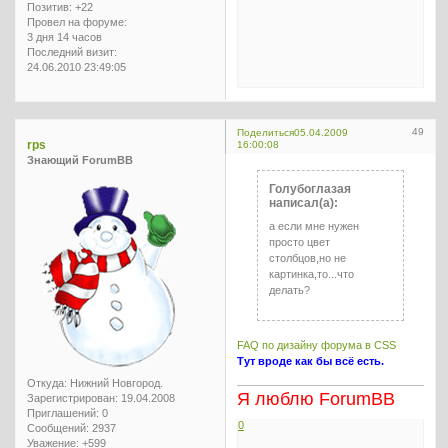
Позитив:
+22
Провел на форуме:
3 дня 14 часов
Последний визит:
24.06.2010 23:49:05
49
Поделиться
05.04.2009
rps
16:00:08
Знающий ForumBB
Голубоглазая
написал(а):
а если мне нужен
просто цвет
столбцов,но не
картинка,то...что
делать?
FAQ по дизайну форума в CSS
Тут вроде как бы всё есть.
Откуда:
Нижний Новгород.
Я люблю ForumBB
Зарегистрирован
: 19.04.2008
Приглашений:
0
0
Сообщений:
2937
Уважение:
+599