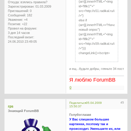
{arr[j].innerHTML="<img
Откуда:
взялись правила?
id='fifik1'"+"
Зарегистрирован
: 01.03.2009
src='http://s51.radikal.ru/i134/0904/
Приглашений:
0
Сообщений:
182
/>"}
Уважение:
+4
else if
Позитив:
+22
(arr[j].innerHTML=="Начать
Провел на форуме:
новый опрос")
3 дня 14 часов
{arr[j].innerHTML="<img
Последний визит:
id='fifik2'"+"
24.06.2010 23:49:05
src='http://s59.radikal.ru/i166/0904/8
/>"}}}
changeLink()</script>
и ещ...будьте добры, гляньте 34 пост
Я люблю ForumBB
0
45
Поделиться
05.04.2009
rps
15:50:37
Знающий ForumBB
Голубоглазая
У Вас слишком большие
картинки, поэтому так и
происходит. Уменьшите их, или