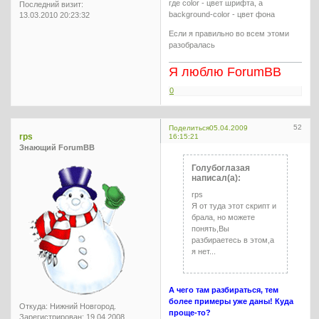
где color - цвет шрифта, а
Последний визит:
background-color - цвет фона
13.03.2010 20:23:32
Если я правильно во всем этоми
разобралась
Я люблю ForumBB
0
52
Поделиться
05.04.2009
rps
16:15:21
Знающий ForumBB
Голубоглазая
написал(а):
rps
Я от туда этот скрипт и
брала, но можете
понять,Вы
разбираетесь в этом,а
я нет...
А чего там разбираться, тем
более примеры уже даны! Куда
Откуда:
Нижний Новгород.
проще-то?
Зарегистрирован
: 19.04.2008