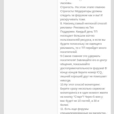
ласковы.
Строгость. На этом этапе главное
Строгость! Модераторы должны
следить за форумом как и вы! И
раскручивать тоже.
8. Наконец самый неплохой способ
рекламы- Реклама на Тех
Поддержке. Каждый день ТП
посещает большое кол-во
пользователей ресурса, и если вы
будете потихоньку не навящего
рекламить, то с ТП перейдет много
посетителей.
9.Самое главное это удержать
посетителя! Завлекайте его в центр
общения, показывайте
достопримечательности форума! В
конце концов берите номер ICQ,
лишний хороший друг не помешает
никогда.
10.Ну этот способ мониторинг.
Берите сразу несколько сервисов
мониторинга и в один момент жмите
на кнопку "Старт"! Через 5 мин у
вас будет не 10 гостей, а 30 и
более.
11. Есть еще форумы
специализированные на раскрутке.