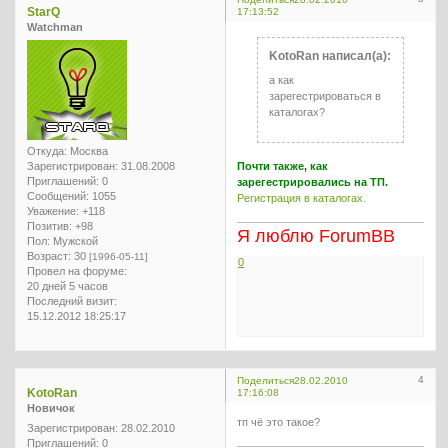
StarQ
17:13:52
Watchman
KotoRan написал(а):
а как
зарегестрироваться в
каталогах?
Откуда:
Москва
Зарегистрирован
: 31.08.2008
Почти также, как
Приглашений:
0
зарегестрировались на ТП.
Сообщений:
1055
Регистрация в каталогах.
Уважение:
+118
Позитив:
+98
Я люблю ForumBB
Пол:
Мужской
Возраст:
30
[1996-05-11]
0
Провел на форуме:
20 дней 5 часов
Последний визит:
15.12.2012 18:25:17
4
Поделиться
28.02.2010
KotoRan
17:16:08
Новичок
тп чё это такое?
Зарегистрирован
: 28.02.2010
Приглашений:
0