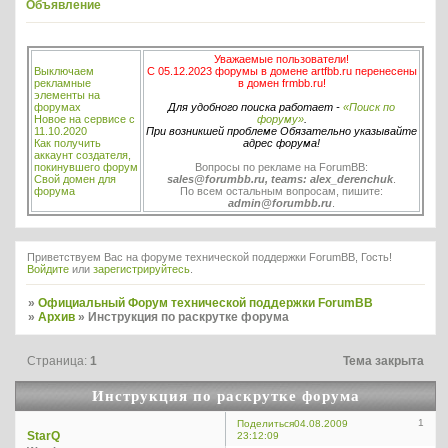
Объявление
Уважаемые пользователи!
Выключаем
С 05.12.2023 форумы в домене artfbb.ru перенесены
рекламные
в домен frmbb.ru!
элементы на
форумах
Для удобного поиска работает -
«Поиск по
Новое на сервисе с
форуму»
.
11.10.2020
При возникшей проблеме Обязательно указывайте
Как получить
адрес форума!
аккаунт создателя,
покинувшего форум
Вопросы по рекламе на ForumBB:
Свой домен для
sales@forumbb.ru, teams: alex_derenchuk
.
форума
По всем остальным вопросам, пишите:
admin@forumbb.ru
.
Приветствуем Вас на форуме технической поддержки ForumBB, Гость!
Войдите
или
зарегистрируйтесь
.
»
Официальный Форум технической поддержки ForumBB
»
Архив
»
Инструкция по раскрутке форума
Страница:
1
Тема закрыта
Инструкция по раскрутке форума
1
Поделиться
04.08.2009
StarQ
23:12:09