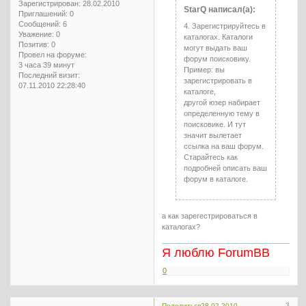
Зарегистрирован
: 28.02.2010
StarQ написал(а):
Приглашений:
0
Сообщений:
6
4. Зарегистрируйтесь в
Уважение:
0
каталогах. Каталоги
Позитив:
0
могут выдать ваш
Провел на форуме:
форум поисковику.
3 часа 39 минут
Пример: вы
Последний визит:
зарегистрировать в
07.11.2010 22:28:40
каталоге,
другой юзер набирает
определенную тему в
поисковике. И тут
значит вылетает
ссылка на ваш форум.
Старайтесь как
подробней описать ваш
форум в каталоге.
а как зарегестрироваться в
каталогах?
Я люблю ForumBB
0
3
Поделиться
28.02.2010