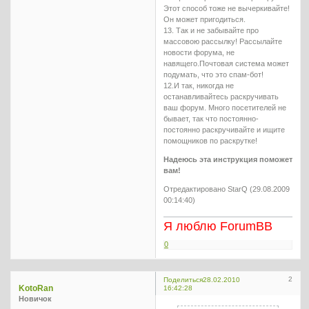
Этот способ тоже не вычеркивайте!
Он может пригодиться.
13. Так и не забывайте про
массовою рассылку! Рассылайте
новости форума, не
навящего.Почтовая система может
подумать, что это спам-бот!
12.И так, никогда не
останавливайтесь раскручивать
ваш форум. Много посетителей не
бывает, так что постоянно-
постоянно раскручивайте и ищите
помощников по раскрутке!
Надеюсь эта инструкция поможет
вам!
Отредактировано StarQ (29.08.2009
00:14:40)
Я люблю ForumBB
0
2
Поделиться
28.02.2010
KotoRan
16:42:28
Новичок