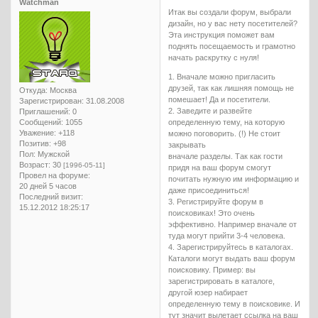
Watchman
Итак вы создали форум, выбрали
дизайн, но у вас нету посетителей?
Эта инструкция поможет вам
поднять посещаемость и грамотно
начать раскрутку с нуля!
1. Вначале можно пригласить
друзей, так как лишняя помощь не
Откуда:
Москва
помешает! Да и посетители.
Зарегистрирован
: 31.08.2008
2. Заведите и развейте
Приглашений:
0
Сообщений:
1055
определенную тему, на которую
Уважение:
+118
можно поговорить. (!) Не стоит
Позитив:
+98
закрывать
Пол:
Мужской
вначале разделы. Так как гости
Возраст:
30
[1996-05-11]
придя на ваш форум смогут
Провел на форуме:
почитать нужную им информацию и
20 дней 5 часов
даже присоединиться!
Последний визит:
3. Регистрируйте форум в
15.12.2012 18:25:17
поисковиках! Это очень
эффективно. Например вначале от
туда могут прийти 3-4 человека.
4. Зарегистрируйтесь в каталогах.
Каталоги могут выдать ваш форум
поисковику. Пример: вы
зарегистрировать в каталоге,
другой юзер набирает
определенную тему в поисковике. И
тут значит вылетает ссылка на ваш