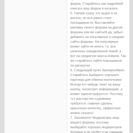
форум. Старайтесь как подробней
описать ваш форум в каталоге.
5. Говорю сразу это нудно и не
весело, но все равно стоит
посещаемости. Выставляйте
рекламу своего форума на другие
форумы или же сайты!А да, забыл
добавить на популярные и средние
сайты форумы. На популярных
может зайти не много, т.к. все
увлечены определенной темой, а
вот на среднечке масса юзеров. Так
же старайтесь найти помощников
по раскрутке.
6. Следующий пункт баннерообмен.
Старайтесь выбирать хорошего
партнера для обмена кнопочками.
Всегда кто-нибудь ткнет на вашу
кнопку, посмотрит информацию, а
может зарегистрируется. Поэтому
тут мастерство художника
требуется. главное сделать
красочную кнопочку, эффектную
можно сказать!
7. Запомните! Модераторы лицо
вашего форума, поэтому
выбирайте хороших модераторов.
Которые и не грубят и не слишком