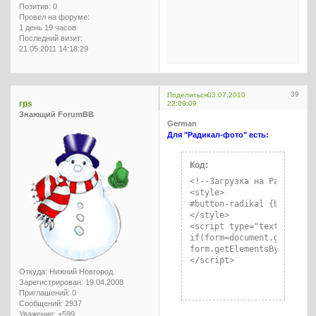
Позитив:
0
Провел на форуме:
1 день 19 часов
Последний визит:
21.05.2011 14:18:29
39
Поделиться
03.07.2010
rps
22:09:09
Знающий ForumBB
German
Для "Радикал-фото" есть:
Код:
<!--Загрузка на Радикал-->
<style>

#button-radikal {backgrou
</style>

<script type="text/javascr
if(form=document.getElemen
form.getElementsByTagName
</script>
Откуда:
Нижний Новгород.
Зарегистрирован
: 19.04.2008
Приглашений:
0
Сообщений:
2937
Уважение:
+599