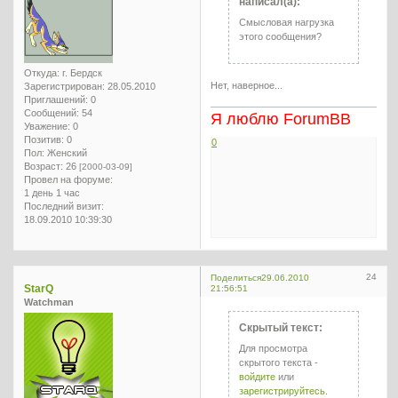
написал(а):
Смысловая нагрузка
этого сообщения?
Откуда:
г. Бердск
Нет, наверное...
Зарегистрирован
: 28.05.2010
Приглашений:
0
Сообщений:
54
Я люблю ForumBB
Уважение:
0
Позитив:
0
0
Пол:
Женский
Возраст:
26
[2000-03-09]
Провел на форуме:
1 день 1 час
Последний визит:
18.09.2010 10:39:30
24
Поделиться
29.06.2010
StarQ
21:56:51
Watchman
Скрытый текст:
Для просмотра
скрытого текста -
войдите
или
зарегистрируйтесь
.