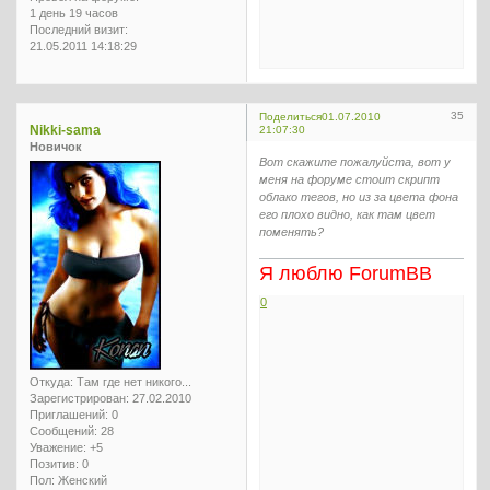
1 день 19 часов
Последний визит:
21.05.2011 14:18:29
35
Поделиться
01.07.2010
Nikki-sama
21:07:30
Новичок
Вот скажите пожалуйста, вот у
меня на форуме стоит скрипт
облако тегов, но из за цвета фона
его плохо видно, как там цвет
поменять?
Я люблю ForumBB
0
Откуда:
Там где нет никого...
Зарегистрирован
: 27.02.2010
Приглашений:
0
Сообщений:
28
Уважение:
+5
Позитив:
0
Пол:
Женский