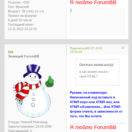
Я люблю ForumBB
Позитив:
+530
Пол:
Мужской
0
Возраст:
35
[1991-01-15]
Провел на форуме:
8 дней 20 часов
Последний визит:
13.11.2012 20:12:15
37
Поделиться
02.07.2010
rps
15:31:05
Знающий ForumBB
German написал(а):
а как можно писать
свой HTML?
Руками, на клавиатуре.
Написанный код вставьте в
ХТМЛ-верх или ХТМЛ-низ, или
ХТМЛ-объявление... Или ХТМЛ-
форма ответа, в зависимости от
того, что Вы хотите.
Откуда:
Нижний Новгород.
Я люблю ForumBB
Зарегистрирован
: 19.04.2008
Приглашений:
0