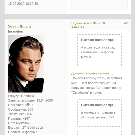
18.09.2010 10:39:30
29
Поделиться
30.06.2010
Учиха Вован
13:26:51
Inception
Витани написал(а):
А можете дать ссылку
смайликов, на форум
можно....
Дополнительные смайлы
...
Поиском пользуйтесь, напрягает
уже... Чем просто торчать на
форуме, могли бы ввести слово
"Смайлики" в поиск...
Откуда:
Полянка
Зарегистрирован
: 13.04.2008
Приглашений:
0
Витани написал(а):
Сообщений:
268
а можешь отправить в
Уважение:
+156
ЛС скрытый текст???
Позитив:
+267
Пол:
Мужской
Возраст:
27
[1998-11-28]
Провел на форуме: