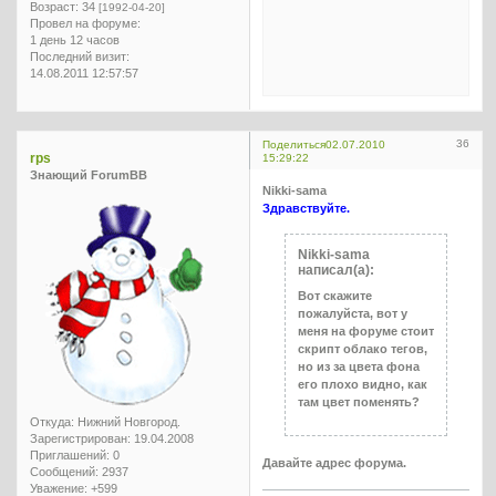
Возраст:
34
[1992-04-20]
Провел на форуме:
1 день 12 часов
Последний визит:
14.08.2011 12:57:57
36
Поделиться
02.07.2010
rps
15:29:22
Знающий ForumBB
Nikki-sama
Здравствуйте.
Nikki-sama
написал(а):
Вот скажите
пожалуйста, вот у
меня на форуме стоит
скрипт облако тегов,
но из за цвета фона
его плохо видно, как
там цвет поменять?
Откуда:
Нижний Новгород.
Зарегистрирован
: 19.04.2008
Приглашений:
0
Давайте адрес форума.
Сообщений:
2937
Уважение:
+599