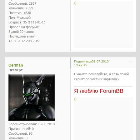
0
Сообщений:
2937
Уважение:
+599
Позитив:
+530
Пол:
Мужской
Возраст:
35
[1991-01-15]
Провел на форуме:
8 дней 20 часов
Последний визит:
13.11.2012 20:12:15
38
Поделиться
03.07.2010
German
13:29:15
Эксперт
Скажите пожалуйста, а есть такой
скрипт по хостинг картинок?
Я люблю ForumBB
0
Зарегистрирован
: 16.06.2010
Приглашений:
0
Сообщений:
95
Уважение:
0