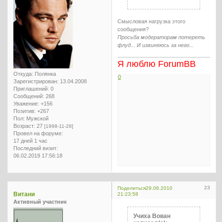
Смысловая нагрузка этого
сообщения?
Просьба модераторам потереть
флуд... И извиняюсь за него...
Я люблю ForumBB
Откуда:
Полянка
0
Зарегистрирован
: 13.04.2008
Приглашений:
0
Сообщений:
268
Уважение:
+156
Позитив:
+267
Пол:
Мужской
Возраст:
27
[1998-11-28]
Провел на форуме:
17 дней 1 час
Последний визит:
06.02.2019 17:56:18
23
Поделиться
29.06.2010
Витани
21:23:58
Активный участник
Учиха Вован