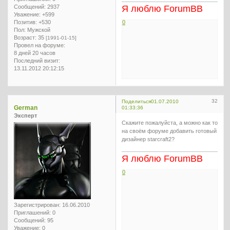
Сообщений:
2937
Я люблю ForumBB
Уважение:
+599
Позитив:
+530
0
Пол:
Мужской
Возраст:
35
[1991-01-15]
Провел на форуме:
8 дней 20 часов
Последний визит:
13.11.2012 20:12:15
32
Поделиться
01.07.2010
German
01:33:36
Эксперт
Скажите пожалуйста, а можно как то
на своём форуме добавить готовый
дизайнер starcraft2?
Я люблю ForumBB
0
Зарегистрирован
: 16.06.2010
Приглашений:
0
Сообщений:
95
Уважение:
0