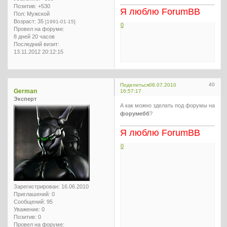
Позитив:
+530
Я люблю ForumBB
Пол:
Мужской
Возраст:
35
[1991-01-15]
0
Провел на форуме:
8 дней 20 часов
Последний визит:
13.11.2012 20:12:15
40
Поделиться
08.07.2010
German
16:57:17
Эксперт
А как можно зделать под форумы на
форумебб
?
Я люблю ForumBB
0
Зарегистрирован
: 16.06.2010
Приглашений:
0
Сообщений:
95
Уважение:
0
Позитив:
0
Провел на форуме: