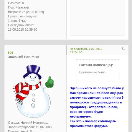
Позитив:
0
Пол:
Женский
Возраст:
26
[2000-03-09]
Провел на форуме:
1 день 1 час
Последний визит:
18.09.2010 10:39:30
31
Поделиться
01.07.2010
rps
01:24:40
Знающий ForumBB
Витани написал(а):
Времени не было...
Здесь никого не волнует, было у
Вас время или нет. Если ещё раз
замечу нарушение правил (при 3
имеющихся предупреждениях в
профиле) - отправтесь в бан,
срок которого будет
неограничен.
Так что извольте соблюдать
Откуда:
Нижний Новгород.
правила этого форума.
Зарегистрирован
: 19.04.2008
Приглашений:
0