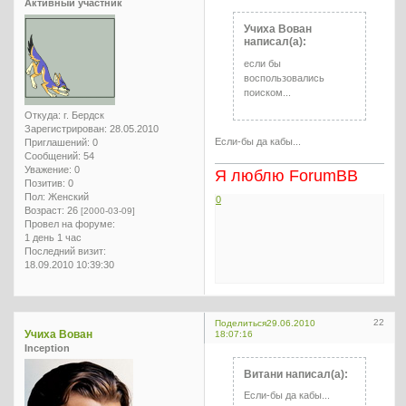
Активный участник
Учиха Вован
написал(а):
если бы
воспользовались
поиском...
Откуда:
г. Бердск
Зарегистрирован
: 28.05.2010
Если-бы да кабы...
Приглашений:
0
Сообщений:
54
Уважение:
0
Я люблю ForumBB
Позитив:
0
Пол:
Женский
0
Возраст:
26
[2000-03-09]
Провел на форуме:
1 день 1 час
Последний визит:
18.09.2010 10:39:30
22
Поделиться
29.06.2010
Учиха Вован
18:07:16
Inception
Витани написал(а):
Если-бы да кабы...