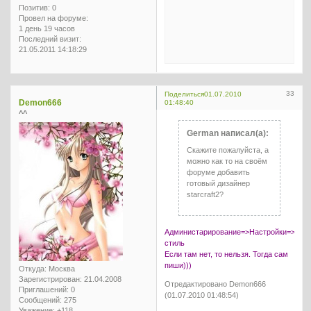
Позитив:
0
Провел на форуме:
1 день 19 часов
Последний визит:
21.05.2011 14:18:29
33
Поделиться
01.07.2010
Demon666
01:48:40
^^
German написал(а):
Скажите пожалуйста, а
можно как то на своём
форуме добавить
готовый дизайнер
starcraft2?
Администарирование=>Настройки=>Осн
стиль
Если там нет, то нельзя. Тогда сам
пиши)))
Откуда:
Москва
Зарегистрирован
: 21.04.2008
Отредактировано Demon666
Приглашений:
0
(01.07.2010 01:48:54)
Сообщений:
275
Уважение:
+118