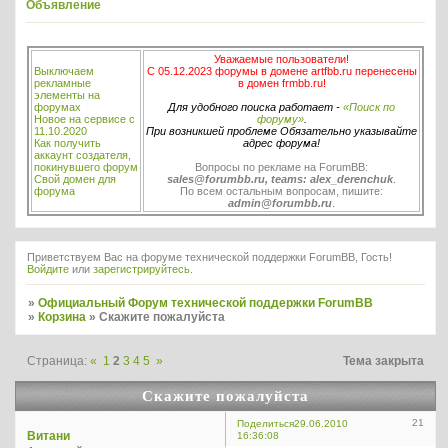
Объявление
Уважаемые пользователи!
Выключаем
С 05.12.2023 форумы в домене artfbb.ru перенесены
рекламные
в домен frmbb.ru!
элементы на
форумах
Для удобного поиска работает -
«Поиск по
Новое на сервисе с
форуму»
.
11.10.2020
При возникшей проблеме Обязательно указывайте
Как получить
адрес форума!
аккаунт создателя,
покинувшего форум
Вопросы по рекламе на ForumBB:
Свой домен для
sales@forumbb.ru, teams: alex_derenchuk
.
форума
По всем остальным вопросам, пишите:
admin@forumbb.ru
.
Приветствуем Вас на форуме технической поддержки ForumBB, Гость!
Войдите
или
зарегистрируйтесь
.
»
Официальный Форум технической поддержки ForumBB
»
Корзина
»
Скажите пожалуйста
Страница:
«
1
2
3
4
5
»
Тема закрыта
Скажите пожалуйста
21
Поделиться
29.06.2010
Витани
16:36:08