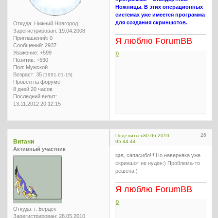
Ножницы. В этих операционных
системах уже имеется программа
для создания скриншотов.
Откуда:
Нижний Новгород.
Зарегистрирован
: 19.04.2008
Приглашений:
0
Я люблю ForumBB
Сообщений:
2937
Уважение:
+599
0
Позитив:
+530
Пол:
Мужской
Возраст:
35
[1991-01-15]
Провел на форуме:
8 дней 20 часов
Последний визит:
13.11.2012 20:12:15
26
Поделиться
30.06.2010
Витани
05:44:44
Активный участник
rps
, сапасибо!!! Но наверняка уже
скриншот не нуден:) Проблема-то
решена:)
Я люблю ForumBB
0
Откуда:
г. Бердск
Зарегистрирован
: 28.05.2010