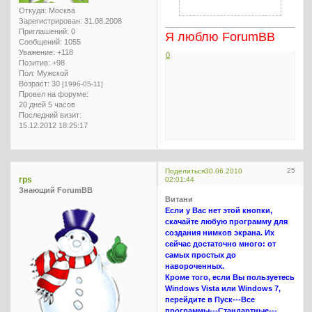
Откуда:
Москва
Зарегистрирован
: 31.08.2008
Приглашений:
0
Я люблю ForumBB
Сообщений:
1055
Уважение:
+118
0
Позитив:
+98
Пол:
Мужской
Возраст:
30
[1996-05-11]
Провел на форуме:
20 дней 5 часов
Последний визит:
15.12.2012 18:25:17
25
Поделиться
30.06.2010
rps
02:01:44
Знающий ForumBB
Витани
Если у Вас нет этой кнопки,
скачайте любую программу для
создания нимков экрана. Их
сейчас достаточно много: от
самых простых до
навороченных.
Кроме того, если Вы пользуетесь
Windows Vista или Windows 7,
перейдите в Пуск---Все
программы---Стандартные---