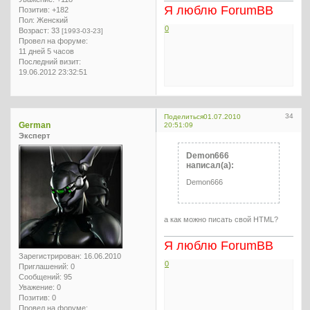
Я люблю ForumBB
Позитив:
+182
Пол:
Женский
0
Возраст:
33
[1993-03-23]
Провел на форуме:
11 дней 5 часов
Последний визит:
19.06.2012 23:32:51
34
Поделиться
01.07.2010
German
20:51:09
Эксперт
Demon666
написал(а):
Demon666
а как можно писать свой HTML?
Я люблю ForumBB
Зарегистрирован
: 16.06.2010
0
Приглашений:
0
Сообщений:
95
Уважение:
0
Позитив:
0
Провел на форуме: