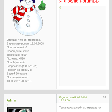
Я люблю ForumBB
0
Откуда:
Нижний Новгород.
Зарегистрирован
: 19.04.2008
Приглашений:
0
Сообщений:
2937
Уважение:
+599
Позитив:
+530
Пол:
Мужской
Возраст:
35
[1991-01-15]
Провел на форуме:
8 дней 20 часов
Последний визит:
13.11.2012 20:12:15
83
Поделиться
09.08.2010
Admin
19:03:09
↑
Тема изжила себя и закрывается!