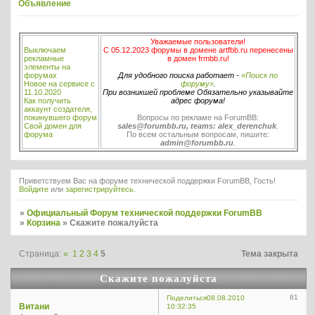
Объявление
Уважаемые пользователи!
Выключаем
С 05.12.2023 форумы в домене artfbb.ru перенесены
рекламные
в домен frmbb.ru!
элементы на
форумах
Для удобного поиска работает -
«Поиск по
Новое на сервисе с
форуму»
.
11.10.2020
При возникшей проблеме Обязательно указывайте
Как получить
адрес форума!
аккаунт создателя,
покинувшего форум
Вопросы по рекламе на ForumBB:
Свой домен для
sales@forumbb.ru, teams: alex_derenchuk
.
форума
По всем остальным вопросам, пишите:
admin@forumbb.ru
.
Приветствуем Вас на форуме технической поддержки ForumBB, Гость!
Войдите
или
зарегистрируйтесь
.
»
Официальный Форум технической поддержки ForumBB
»
Корзина
»
Скажите пожалуйста
Страница:
«
1
2
3
4
5
Тема закрыта
Скажите пожалуйста
81
Поделиться
08.08.2010
Витани
10:32:35