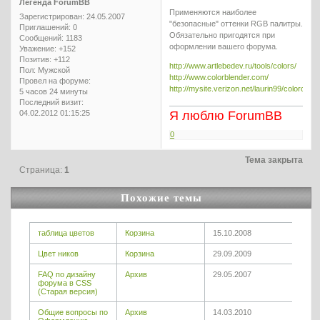
Легенда ForumBB
Применяются наиболее
Зарегистрирован
: 24.05.2007
"безопасные" оттенки RGB палитры.
Приглашений:
0
Обязательно пригодятся при
Сообщений:
1183
оформлении вашего форума.
Уважение:
+152
Позитив:
+112
http://www.artlebedev.ru/tools/colors/
Пол:
Мужской
http://www.colorblender.com/
Провел на форуме:
http://mysite.verizon.net/laurin99/colorchar
5 часов 24 минуты
Последний визит:
04.02.2012 01:15:25
Я люблю ForumBB
0
Тема закрыта
Страница:
1
Похожие темы
таблица цветов
Корзина
15.10.2008
Цвет ников
Корзина
29.09.2009
FAQ по дизайну
Архив
29.05.2007
форума в CSS
(Старая версия)
Общие вопросы по
Архив
14.03.2010