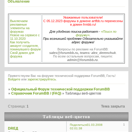
Объявление
Уважаемые пользователи!
Выключаем
С 05.12.2023 форумы в домене artfbb.ru перенесены
рекламные
в домен frmbb.ru!
элементы на
форумах
Для удобного поиска работает -
«Поиск по
Новое на сервисе с
форуму»
.
11.10.2020
При возникшей проблеме Обязательно указывайте
Как получить
адрес форума!
аккаунт создателя,
покинувшего форум
Вопросы по рекламе на ForumBB:
Свой домен для
sales@forumbb.ru, teams: alex_derenchuk
.
форума
По всем остальным вопросам, пишите:
admin@forumbb.ru
.
Приветствуем Вас на форуме технической поддержки ForumBB, Гость!
Войдите
или
зарегистрируйтесь
.
»
Официальный Форум технической поддержки ForumBB
»
Справочник ForumBB / (FAQ)
»
Таблицы веб-цветов
Страница:
1
Тема закрыта
Таблицы веб-цветов
1
Поделиться
31.03.2008
DREД
02:01:38