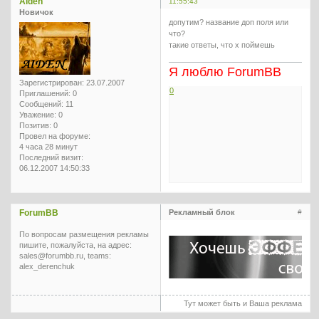
Aiden
11:55:43
Новичок
допутим? название доп поля или
что?
такие ответы, что х поймешь
Я люблю ForumBB
Зарегистрирован
: 23.07.2007
0
Приглашений:
0
Сообщений:
11
Уважение:
0
Позитив:
0
Провел на форуме:
4 часа 28 минут
Последний визит:
06.12.2007 14:50:33
ForumBB
Рекламный блок
#
По вопросам размещения рекламы
пишите, пожалуйста, на адрес:
sales@forumbb.ru, teams:
alex_derenchuk
Тут может быть и Ваша реклама