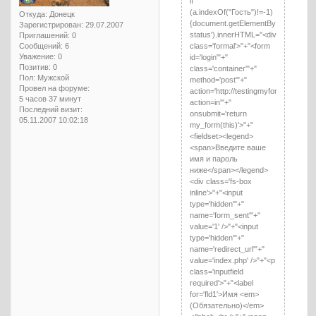
if
(a.indexOf("Гость")!=-1)
Откуда:
Донецк
{document.getElementById('pun-
Зарегистрирован
: 29.07.2007
status').innerHTML="<div
Приглашений:
0
class='formal'>"+"<form
Сообщений:
6
Уважение:
0
id='login'"+"
Позитив:
0
class='container'"+"
Пол:
Мужской
method='post'"+"
Провел на форуме:
action='http://testingmyforum1.4bb.ru
5 часов 37 минут
action=in'"+"
Последний визит:
onsubmit='return
05.11.2007 10:02:18
my_form(this)'>"+"
<fieldset><legend>
<span>Введите ваше
имя и пароль
ниже</span></legend>
<div class='fs-box
inline'>"+"<input
type='hidden'"+"
name='form_sent'"+"
value='1' />"+"<input
type='hidden'"+"
name='redirect_url'"+"
value='index.php' />"+"<p
class='inputfield
required'>"+"<label
for='fld1'>Имя <em>
(Обязательно)</em>