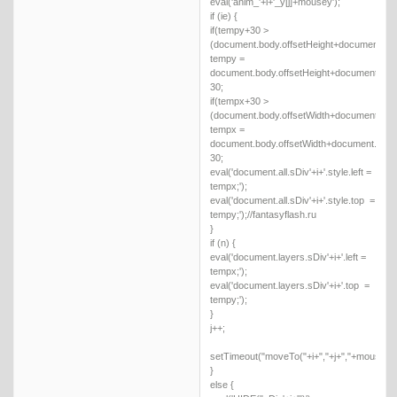
eval('anim_'+i+'_y[j]+mousey');
if (ie) {
if(tempy+30 >
(document.body.offsetHeight+document.bod
tempy =
document.body.offsetHeight+document.body
30;
if(tempx+30 >
(document.body.offsetWidth+document.body.
tempx =
document.body.offsetWidth+document.body.s
30;
eval('document.all.sDiv'+i+'.style.left =
tempx;');
eval('document.all.sDiv'+i+'.style.top =
tempy;');//fantasyflash.ru
}
if (n) {
eval('document.layers.sDiv'+i+'.left =
tempx;');
eval('document.layers.sDiv'+i+'.top =
tempy;');
}
j++;
setTimeout("moveTo("+i+","+j+","+mousex+
}
else {