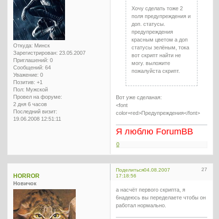
Хочу сделать тоже 2
поля предупреждения и
доп. статусы.
предупреждения
красным цветом а доп
Откуда:
Минск
статусы зелёным, тока
Зарегистрирован
: 23.05.2007
вот скрипт найти не
Приглашений:
0
могу. выложите
Сообщений:
64
пожалуйста скрипт.
Уважение:
0
Позитив:
+1
Пол:
Мужской
Провел на форуме:
Вот уже сделаная:
2 дня 6 часов
<font
Последний визит:
color=red>Предупреждения</font>
19.06.2008 12:51:11
Я люблю ForumBB
0
27
Поделиться
04.08.2007
HORROR
17:18:56
Новичок
а насчёт первого скрипта, я
6надеюсь вы переделаете чтобы он
работал нормально.