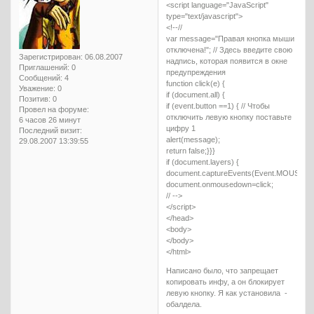
<script language="JavaScript"
type="text/javascript">
<!--//
var message="Правая кнопка мыши
отключена!"; // Здесь введите свою
Зарегистрирован
: 06.08.2007
надпись, которая появится в окне
Приглашений:
0
предупреждения
Сообщений:
4
function click(e) {
Уважение:
0
if (document.all) {
Позитив:
0
if (event.button ==1) { // Чтобы
Провел на форуме:
отключить левую кнопку поставьте
6 часов 26 минут
цифру 1
Последний визит:
alert(message);
29.08.2007 13:39:55
return false;}}}
if (document.layers) {
document.captureEvents(Event.MOUSED
document.onmousedown=click;
// -->
</script>
</head>
<body>
</body>
</html>
Написано было, что запрещает
копировать инфу, а он блокирует
левую кнопку. Я как установила -
обалдела.