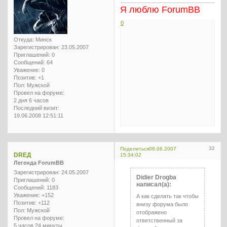
Я люблю ForumBB
0
Откуда:
Минск
Зарегистрирован
: 23.05.2007
Приглашений:
0
Сообщений:
64
Уважение:
0
Позитив:
+1
Пол:
Мужской
Провел на форуме:
2 дня 6 часов
Последний визит:
19.06.2008 12:51:11
32
Поделиться
08.08.2007
DREД
15:34:02
Легенда ForumBB
Зарегистрирован
: 24.05.2007
Didier Drogba
Приглашений:
0
написал(а):
Сообщений:
1183
Уважение:
+152
А как сделать так чтобы
Позитив:
+112
внизу форума было
Пол:
Мужской
отображено
Провел на форуме:
ответственный за
5 часов 24 минуты