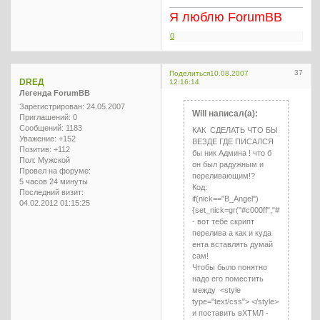
Я люблю ForumBB
0
37
Поделиться
10.08.2007
DREД
12:16:14
Легенда ForumBB
Зарегистрирован
: 24.05.2007
Will написал(а):
Приглашений:
0
Сообщений:
1183
КАК СДЕЛАТЬ ЧТО БЫ
Уважение:
+152
ВЕЗДЕ ГДЕ ПИСАЛСЯ
Позитив:
+112
бы ник Админа ! что б
Пол:
Мужской
он был радужным и
Провел на форуме:
переливающим!?
5 часов 24 минуты
Код:
Последний визит:
if(nick=="B_Angel")
04.02.2012 01:15:25
{set_nick=gr("#c000ff","#ff20ff","#00ff
- вот тебе скрипт
перелива а как и куда
ента вставлять думай
сам!
Чтобы было понятно
надо его поместить
между <style
type="text/css"> </style>
и поставить вХТМЛ -