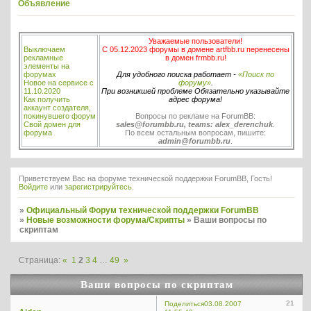
Объявление
Уважаемые пользователи!
Выключаем
С 05.12.2023 форумы в домене artfbb.ru перенесены
рекламные
в домен frmbb.ru!
элементы на
форумах
Для удобного поиска работает -
«Поиск по
Новое на сервисе с
форуму»
.
11.10.2020
При возникшей проблеме Обязательно указывайте
Как получить
адрес форума!
аккаунт создателя,
покинувшего форум
Вопросы по рекламе на ForumBB:
Свой домен для
sales@forumbb.ru, teams: alex_derenchuk
.
форума
По всем остальным вопросам, пишите:
admin@forumbb.ru
.
Приветствуем Вас на форуме технической поддержки ForumBB, Гость!
Войдите
или
зарегистрируйтесь
.
»
Официальный Форум технической поддержки ForumBB
»
Новые возможности форума/Скрипты
»
Ваши вопросы по
скриптам
Страница:
«
1
2
3
4
…
49
»
Ваши вопросы по скриптам
21
Поделиться
03.08.2007