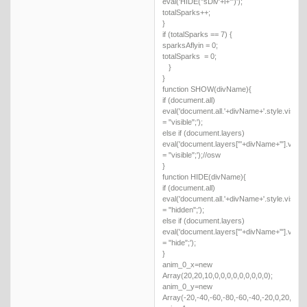
eval('HIDE("sDiv'+i+'")');
totalSparks++;
}
if (totalSparks == 7) {
sparksAflyin = 0;
totalSparks = 0;
}
}
function SHOW(divName){
if (document.all)
eval('document.all.'+divName+'.style.visibilit
= "visible";');
else if (document.layers)
eval('document.layers["'+divName+'"].visibili
= "visible";');//osw
}
function HIDE(divName){
if (document.all)
eval('document.all.'+divName+'.style.visibilit
= "hidden";');
else if (document.layers)
eval('document.layers["'+divName+'"].visibili
= "hide";');
}
anim_0_x=new
Array(20,20,10,0,0,0,0,0,0,0,0,0);
anim_0_y=new
Array(-20,-40,-60,-80,-60,-40,-20,0,20,40,6