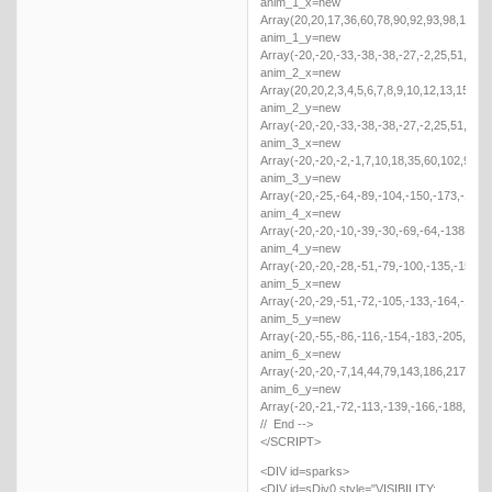
anim_1_x=new
Array(20,20,17,36,60,78,90,92,93,98,108,1
anim_1_y=new
Array(-20,-20,-33,-38,-38,-27,-2,25,51,84,
anim_2_x=new
Array(20,20,2,3,4,5,6,7,8,9,10,12,13,15,18)
anim_2_y=new
Array(-20,-20,-33,-38,-38,-27,-2,25,51,84,
anim_3_x=new
Array(-20,-20,-2,-1,7,10,18,35,60,102,94,9
anim_3_y=new
Array(-20,-25,-64,-89,-104,-150,-173,-197,
anim_4_x=new
Array(-20,-20,-10,-39,-30,-69,-64,-138,-15
anim_4_y=new
Array(-20,-20,-28,-51,-79,-100,-135,-154,-
anim_5_x=new
Array(-20,-29,-51,-72,-105,-133,-164,-189,
anim_5_y=new
Array(-20,-55,-86,-116,-154,-183,-205,-217
anim_6_x=new
Array(-20,-20,-7,14,44,79,143,186,217,226
anim_6_y=new
Array(-20,-21,-72,-113,-139,-166,-188,-181
// End -->
</SCRIPT>
<DIV id=sparks>
<DIV id=sDiv0 style="VISIBILITY: