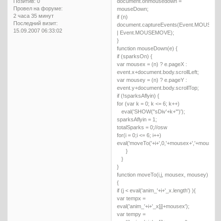
document.onmousedown =
Позитив:
0
Провел на форуме:
mouseDown;
2 часа 35 минут
if (n)
Последний визит:
document.captureEvents(Event.MOUSE
15.09.2007 06:33:02
| Event.MOUSEMOVE);
}
function mouseDown(e) {
if (sparksOn) {
var mousex = (n) ? e.pageX :
event.x+document.body.scrollLeft;
var mousey = (n) ? e.pageY :
event.y+document.body.scrollTop;
if (!sparksAflyin) {
for (var k = 0; k <= 6; k++)
eval('SHOW("sDiv'+k+'")');
sparksAflyin = 1;
totalSparks = 0;//osw
for(i = 0;i <= 6; i++)
eval('moveTo('+i+',0,'+mousex+','+mousey+')
}
}
}
function moveTo(i,j, mousex, mousey)
{
if (j < eval('anim_'+i+'_x.length') ){
var tempx =
eval('anim_'+i+'_x[j]+mousex');
var tempy =