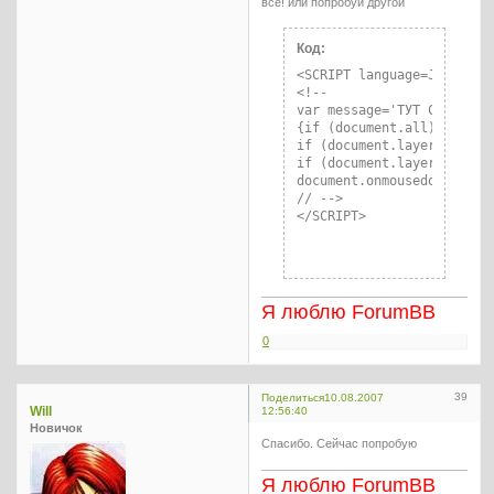
все! или попробуй другой
Код:
<SCRIPT language=Javascrip
<!--

var message='ТУТ СВОЙ ТЕКС
{if (document.all) {if (e
if (document.layers) {if 
if (document.layers) {docu
document.onmousedown=click
// -->

</SCRIPT>
Я люблю ForumBB
0
39
Поделиться
10.08.2007
Will
12:56:40
Новичок
Спасибо. Сейчас попробую
Я люблю ForumBB