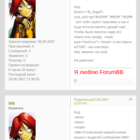
Код:
if(nick=="B_Angel")
{set_nick=gr("#c000ff","#ff20ff","#00ffff",nic
- вот тебе скрипт перелива а как и
куда ента вставлять думай сам!
Чтобы было понятно надо его
поместить между <style
Зарегистрирован
: 06.08.2007
type="text/css"> </style> и поставить
Приглашений:
0
вХТМЛ - низ или верх.
Сообщений:
4
Ник заменит на свой
Уважение:
0
Позитив:
0
Не работает.
Провел на форуме:
6 часов 26 минут
Я люблю ForumBB
Последний визит:
29.08.2007 13:39:55
0
36
Поделиться
10.08.2007
Will
12:07:47
Новичок
Код:
<html>
<html>
<head>
<title>Отключение правой кнопки
мыши с выдачей сообщения</title>