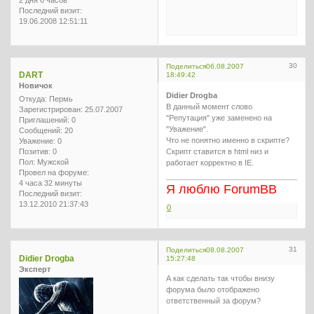
Последний визит:
19.06.2008 12:51:11
30
Поделиться
06.08.2007
DART
18:49:42
Новичок
Didier Drogba
Откуда:
Пермь
В данный момент слово
Зарегистрирован
: 25.07.2007
"Репутация" уже заменено на
Приглашений:
0
"Уважение".
Сообщений:
20
Что не понятно именно в скрипте?
Уважение:
0
Скрипт ставится в html низ и
Позитив:
0
Пол:
Мужской
работает корректно в IE.
Провел на форуме:
4 часа 32 минуты
Я люблю ForumBB
Последний визит:
13.12.2010 21:37:43
0
31
Поделиться
08.08.2007
Didier Drogba
15:27:48
Эксперт
А как сделать так чтобы внизу
форума было отображено
ответственный за форум?