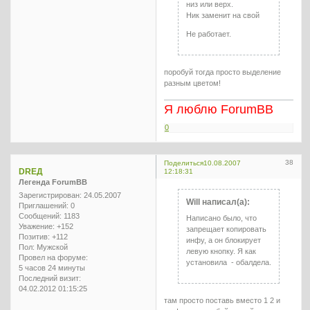
низ или верх.
Ник заменит на свой
Не работает.
поробуй тогда просто выделение
разным цветом!
Я люблю ForumBB
0
38
Поделиться
10.08.2007
DREД
12:18:31
Легенда ForumBB
Зарегистрирован
: 24.05.2007
Will написал(а):
Приглашений:
0
Сообщений:
1183
Написано было, что
Уважение:
+152
запрещает копировать
Позитив:
+112
инфу, а он блокирует
Пол:
Мужской
левую кнопку. Я как
Провел на форуме:
установила - обалдела.
5 часов 24 минуты
Последний визит:
04.02.2012 01:15:25
там просто поставь вместо 1 2 и