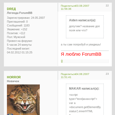
22
Поделиться
03.08.2007
DREД
11:56:36
Легенда ForumBB
Зарегистрирован
: 24.05.2007
Aiden написал(а):
Приглашений:
0
Сообщений:
1183
допутим? название доп
Уважение:
+152
поля или что?
Позитив:
+112
Пол:
Мужской
Провел на форуме:
а ты сам попробуй и увидишь!
5 часов 24 минуты
Последний визит:
04.02.2012 01:15:25
Я люблю ForumBB
0
23
Поделиться
04.08.2007
HORROR
11:51:41
Новичок
MAKAR написал(а):
<script
type="text/javascript">
var a
=document.getElementById('pun-
status').innerHTML