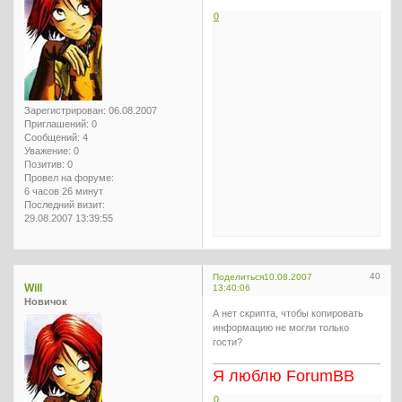
0
Зарегистрирован
: 06.08.2007
Приглашений:
0
Сообщений:
4
Уважение:
0
Позитив:
0
Провел на форуме:
6 часов 26 минут
Последний визит:
29.08.2007 13:39:55
40
Поделиться
10.08.2007
Will
13:40:06
Новичок
А нет скрипта, чтобы копировать
информацию не могли только
гости?
Я люблю ForumBB
0