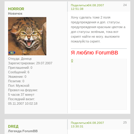
24
Поделиться
04.08.2007
HORROR
12:51:38
Новичок
Хочу сделать тоже 2 поля
предупреждения и доп. статусы.
предупреждения красным цветом а
доп статусы зелёным, тока вот
скрипт найти не могу. выложите
пожалуйста скрипт.
Я люблю ForumBB
Откуда:
Донецк
0
Зарегистрирован
: 29.07.2007
Приглашений:
0
Сообщений:
6
Уважение:
0
Позитив:
0
Пол:
Мужской
Провел на форуме:
5 часов 37 минут
Последний визит:
05.11.2007 10:02:18
25
Поделиться
04.08.2007
DREД
13:30:31
Легенда ForumBB