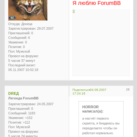
Я люблю ForumBB
0
Откуда:
Донецк
Зарегистрирован
: 29.07.2007
Приглашений:
0
Сообщений:
6
Уважение:
0
Позитив:
0
Пол:
Мужской
Провел на форуме:
5 часов 37 минут
Последний визит:
05.11.2007 10:02:18
28
Поделиться
04.08.2007
DREД
17:24:18
Легенда ForumBB
Зарегистрирован
: 24.05.2007
HORROR
Приглашений:
0
написал(а):
Сообщений:
1183
Уважение:
+152
а насчёт первого
Позитив:
+112
скрипта, я 6надеюсь вы
Пол:
Мужской
переделаете чтобы он
Провел на форуме:
работал нормально.
5 часов 24 минуты