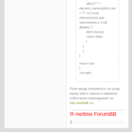
alert("\"" +
element_names[elem.name]
+ "\" это поле
обязательно для
заполнения в этой
форме.")
elem.focus()
return false
}
}
}
}
return true
}
</script>
Поле ввода появляется, но когда
ввожу имя и пароль и нажимаю
влйти меня перекидывает на
http://webtalk.ru/
Я люблю ForumBB
0