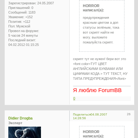
Зарегистрирован
: 24.05.2007
HORROR
Приглашений:
0
написал(а):
Сообщений:
1183
Уважение:
+152
предупреждения
Позитив:
+112
красным цветом а доп
Пол:
Мужской
статусы зелёным, тока
Провел на форуме:
вот скрипт найти не
5 часов 24 минуты
могу. выложите
Последний визит:
пожалуйста скрипт.
04.02.2012 01:15:25
скрипт тут не нужен! бери вот это
<font color=ТУТ ЦВЕТ
АНГЛИЙСКИМИ БУКВАМИ ИЛИ
ЦИФРАМИ КОДА > ТУТ ТЕКСТ, НУ
ТИПА ПРЕДУПРЕЖДЕНИЯ</font>
Я люблю ForumBB
0
26
Поделиться
04.08.2007
Didier Drogba
14:28:56
Эксперт
HORROR
написал(а):