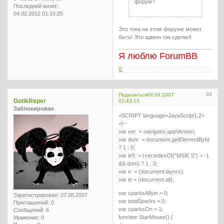
форум?
Последний визит:
04.02.2012 01:15:25
Это тока на этом форуме может
быть! Это админ так сделал!
Я люблю ForumBB
0
33
Поделиться
09.08.2007
GotikReper
02:43:13
Заблокирован
<SCRIPT language=JavaScript1.2>
<!--
var ver = navigator.appVersion;
var dom = document.getElementById
? 1 : 0;
var ie5 = (ver.indexOf("MSIE 5") > -1
&& dom) ? 1 : 0;
var n = (document.layers);
var ie = (document.all);
var sparksAflyin = 0;
Зарегистрирован
: 07.08.2007
var totalSparks = 0;
Приглашений:
0
var sparksOn = 1;
Сообщений:
6
function StarMouse() {
Уважение:
0