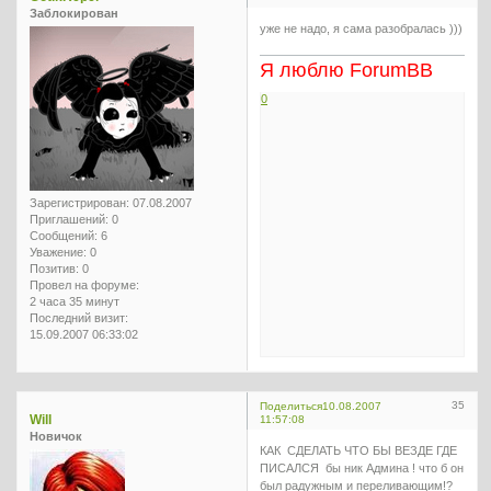
Заблокирован
уже не надо, я сама разобралась )))
Я люблю ForumBB
0
Зарегистрирован
: 07.08.2007
Приглашений:
0
Сообщений:
6
Уважение:
0
Позитив:
0
Провел на форуме:
2 часа 35 минут
Последний визит:
15.09.2007 06:33:02
35
Поделиться
10.08.2007
Will
11:57:08
Новичок
КАК СДЕЛАТЬ ЧТО БЫ ВЕЗДЕ ГДЕ
ПИСАЛСЯ бы ник Админа ! что б он
был радужным и переливающим!?