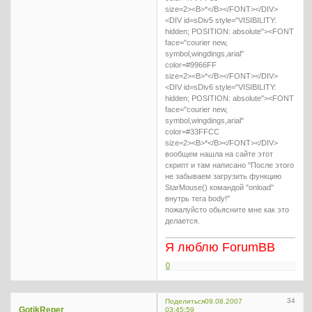
size=2><B>*</B></FONT></DIV>
<DIV id=sDiv5 style="VISIBILITY:
hidden; POSITION: absolute"><FONT
face="courier new,
symbol,wingdings,arial"
color=#9966FF
size=2><B>*</B></FONT></DIV>
<DIV id=sDiv6 style="VISIBILITY:
hidden; POSITION: absolute"><FONT
face="courier new,
symbol,wingdings,arial"
color=#33FFCC
size=2><B>*</B></FONT></DIV>
вообщем нашла на сайте этот
скрипт и там написано "После этого
не забываем загрузить функцию
StarMouse() командой "onload"
внутрь тега body!"
пожалуйсто обьясните мне как это
делается.
Я люблю ForumBB
0
34
Поделиться
09.08.2007
GotikReper
03:45:59