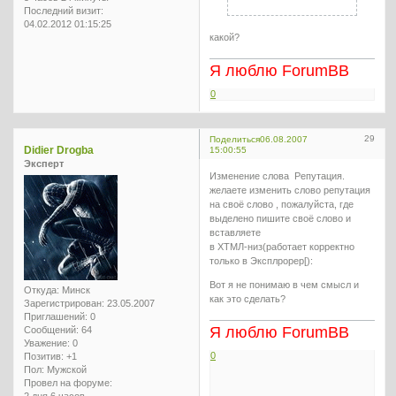
Последний визит:
04.02.2012 01:15:25
какой?
Я люблю ForumBB
0
29
Поделиться
06.08.2007
Didier Drogba
15:00:55
Эксперт
Изменение слова Репутация.
желаете изменить слово репутация
на своё слово , пожалуйста, где
выделено пишите своё слово и
вставляете
в ХТМЛ-низ(работает корректно
только в Эксплрорер[):
Вот я не понимаю в чем смысл и
Откуда:
Минск
как это сделать?
Зарегистрирован
: 23.05.2007
Приглашений:
0
Я люблю ForumBB
Сообщений:
64
Уважение:
0
0
Позитив:
+1
Пол:
Мужской
Провел на форуме:
2 дня 6 часов