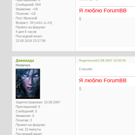
Приглашений:
0
Сообщений:
564
Уважение:
+19
Я люблю ForumBB
Позитив:
+18
Пол:
Мужской
0
Возраст:
34
[1991-11-25]
Провел на форуме:
4 дня 6 часов
Последний визит:
23.05.2019 23:27:58
Диаманда
Поделиться
12.08.2007 15:50:55
Новичок
Спасибо.
Я люблю ForumBB
0
Зарегистрирован
: 10.08.2007
Приглашений:
0
Сообщений:
5
Уважение:
0
Позитив:
0
Провел на форуме:
1 час 22 минуты
Последний визит: