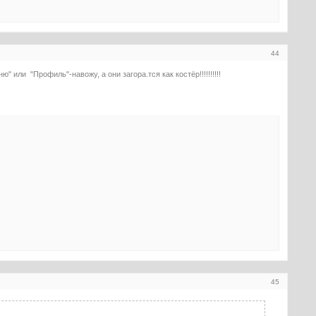
44
 или "Профиль"-навожу, а они загора.тся как костёр!!!!!!!!!!
45