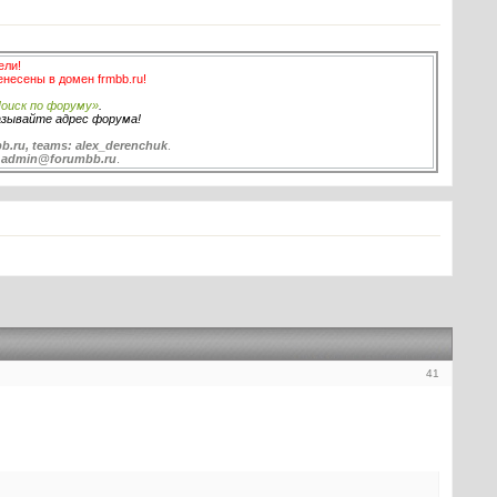
ели!
енесены в домен frmbb.ru!
оиск по форуму»
.
азывайте адрес форума!
b.ru, teams: alex_derenchuk
.
:
admin@forumbb.ru
.
41