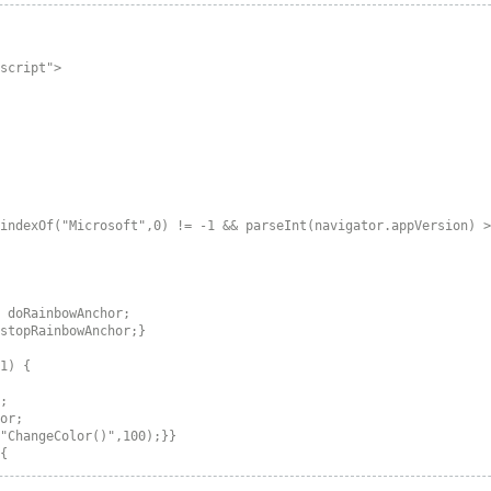
script">

indexOf("Microsoft",0) != -1 && parseInt(navigator.appVersion) >
 doRainbowAnchor;

stopRainbowAnchor;}

1) {

;

or;

"ChangeColor()",100);}}

{

0) {

rg;
