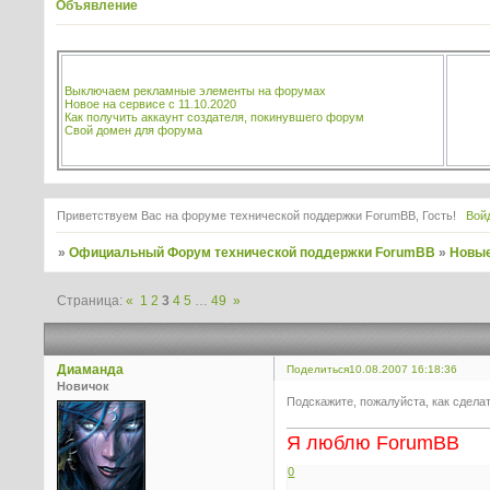
Объявление
Выключаем рекламные элементы на форумах
Новое на сервисе с 11.10.2020
Как получить аккаунт создателя, покинувшего форум
Свой домен для форума
Приветствуем Вас на форуме технической поддержки ForumBB, Гость!
Вой
»
Официальный Форум технической поддержки ForumBB
»
Новые
Страница:
«
1
2
3
4
5
…
49
»
Диаманда
Поделиться
10.08.2007 16:18:36
Новичок
Подскажите, пожалуйста, как сдела
Я люблю ForumBB
0