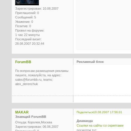
Зарегистрирован
: 10.08.2007
Приглашений:
0
Сообщений:
5
Уважение:
0
Позитив:
0
Провел на форуме:
1 час 22 минуты
Последний визит:
28.08.2007 20:32:44
ForumBB
Рекламный блок
По вопросам размещения рекламы
пишите, пожалуйста, на адрес:
sales@forumbb.ru, teams:
alex_derenchuk
MAKAR
Поделиться
10.08.2007 17:56:01
Знающий ForumBB
Диаманда
Откуда:
Королев,Москва
Ссылки на сайты со скриптами
Зарегистрирован
: 06.06.2007
посмотри тут