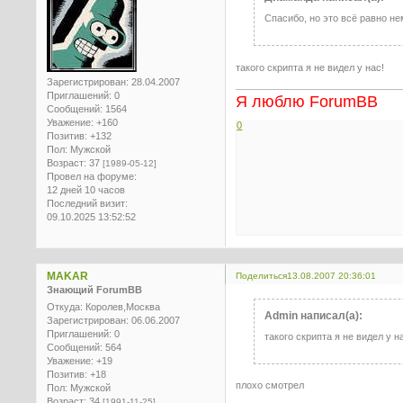
Спасибо, но это всё равно нем
такого скрипта я не видел у нас!
Зарегистрирован
: 28.04.2007
Приглашений:
0
Я люблю ForumBB
Сообщений:
1564
Уважение:
+160
0
Позитив:
+132
Пол:
Мужской
Возраст:
37
[1989-05-12]
Провел на форуме:
12 дней 10 часов
Последний визит:
09.10.2025 13:52:52
MAKAR
Поделиться
13.08.2007 20:36:01
Знающий ForumBB
Откуда:
Королев,Москва
Admin написал(а):
Зарегистрирован
: 06.06.2007
Приглашений:
0
такого скрипта я не видел у н
Сообщений:
564
Уважение:
+19
Позитив:
+18
плохо смотрел
Пол:
Мужской
Возраст:
34
[1991-11-25]