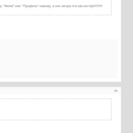
"Меню" или "Профиль"-навожу, а они загора.тся как костёр!!!!!!!!!!
46