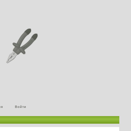
ия
Войти