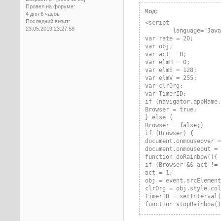
Провел на форуме:
Код:
4 дня 6 часов
Последний визит:
<script

23.05.2019 23:27:58
        language="Java
var rate = 20;

var obj;

var act = 0;

var elmH = 0;

var elmS = 128;

var elmV = 255;

var clrOrg;

var TimerID;

if (navigator.appName.
Browser = true;

} else {

Browser = false;}

if (Browser) {

document.onmouseover =
document.onmouseout = 
function doRainbow(){

if (Browser && act != 
act = 1;

obj = event.srcElement
clrOrg = obj.style.col
TimerID = setInterval(
function stopRainbow()
if (Browser && act != 
obj.style.color = clrO