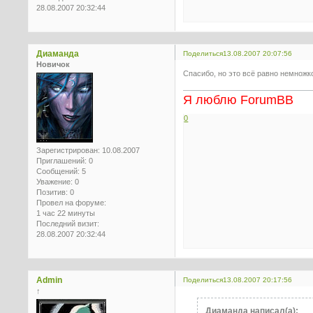
28.08.2007 20:32:44
Диаманда
Поделиться
13.08.2007 20:07:56
Новичок
Спасибо, но это всё равно немножко 
Я люблю ForumBB
0
Зарегистрирован
: 10.08.2007
Приглашений:
0
Сообщений:
5
Уважение:
0
Позитив:
0
Провел на форуме:
1 час 22 минуты
Последний визит:
28.08.2007 20:32:44
Admin
Поделиться
13.08.2007 20:17:56
↑
Диаманда написал(а):