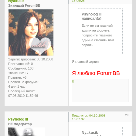
Nyakusik
15:06:25
Знающий ForumBB
Psyholog III
написал(а):
Если не вы главный
админ на форуме,
попросите главного
админа сменить вам
пароль.
Зарегистрирован
: 03.10.2008
Я главный админ.
Приглашений:
0
Сообщений:
168
Я люблю ForumBB
Уважение:
+7
Позитив:
+6
0
Провел на форуме:
4 дня 1 час
Последний визит:
07.06.2010 11:59:46
24
Поделиться
04.10.2008
Psyholog III
15:07:37
НЕ модератор
Nyakusik