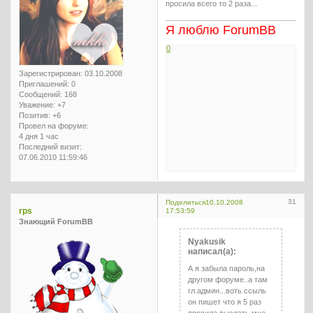
просила всего то 2 раза...
Я люблю ForumBB
0
Зарегистрирован
: 03.10.2008
Приглашений:
0
Сообщений:
168
Уважение:
+7
Позитив:
+6
Провел на форуме:
4 дня 1 час
Последний визит:
07.06.2010 11:59:46
31
Поделиться
10.10.2008
rps
17:53:59
Знающий ForumBB
Nyakusik
написал(а):
А я забыла пароль,на
другом форуме..а там
гл.админ...воть ссыль
он пишет что я 5 раз
просила выслать мне