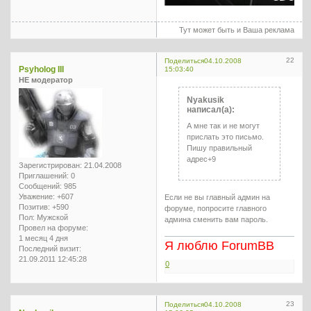
Тут может быть и Ваша реклама
22
Поделиться
04.10.2008
Psyholog III
15:03:40
НЕ модератор
Nyakusik
написал(а):
А мне так и не могут
прислать это письмо.
Пишу правильный
адрес+9
Зарегистрирован
: 21.04.2008
Приглашений:
0
Сообщений:
985
Уважение:
+607
Если не вы главный админ на
Позитив:
+590
форуме, попросите главного
Пол:
Мужской
админа сменить вам пароль.
Провел на форуме:
1 месяц 4 дня
Я люблю ForumBB
Последний визит:
21.09.2011 12:45:28
0
23
Поделиться
04.10.2008