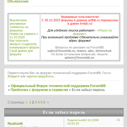
Объявление
Уважаемые пользователи!
Выключаем
С 05.12.2023 форумы в домене artfbb.ru перенесены
рекламные
в домен frmbb.ru!
элементы на
форумах
Для удобного поиска работает -
«Поиск по
Новое на сервисе с
форуму»
.
11.10.2020
При возникшей проблеме Обязательно указывайте
Как получить
адрес форума!
аккаунт создателя,
покинувшего форум
Вопросы по рекламе на ForumBB:
Свой домен для
sales@forumbb.ru, teams: alex_derenchuk
.
форума
По всем остальным вопросам, пишите:
admin@forumbb.ru
.
Приветствуем Вас на форуме технической поддержки ForumBB, Гость!
Войдите
или
зарегистрируйтесь
.
»
Официальный Форум технической поддержки ForumBB
»
Проблема с форумом и сервисом
»
Если забыл пароль
Страница:
«
1
2
3
4
5
6
»
Если забыл пароль
21
Поделиться
04.10.2008
Nyakusik
15:02:45