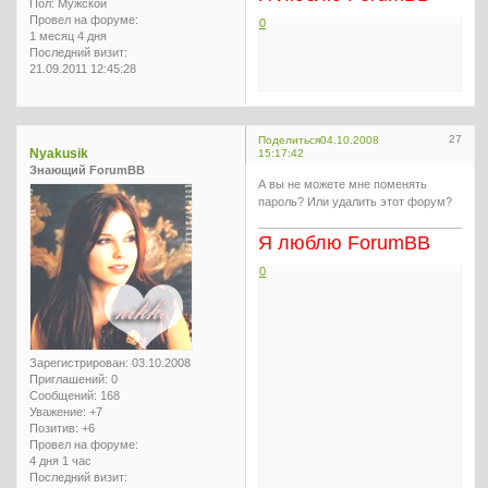
Пол:
Мужской
Провел на форуме:
0
1 месяц 4 дня
Последний визит:
21.09.2011 12:45:28
27
Поделиться
04.10.2008
Nyakusik
15:17:42
Знающий ForumBB
А вы не можете мне поменять
пароль? Или удалить этот форум?
Я люблю ForumBB
0
Зарегистрирован
: 03.10.2008
Приглашений:
0
Сообщений:
168
Уважение:
+7
Позитив:
+6
Провел на форуме:
4 дня 1 час
Последний визит: