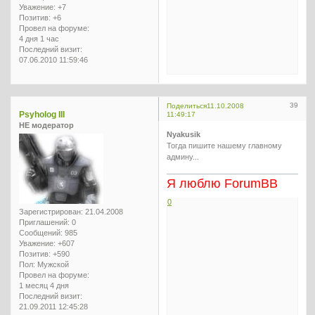
Уважение:
+7
Позитив:
+6
Провел на форуме:
4 дня 1 час
Последний визит:
07.06.2010 11:59:46
39
Поделиться
11.10.2008
Psyholog III
11:49:17
НЕ модератор
Nyakusik
Тогда пишите нашему главному
админу...
Я люблю ForumBB
0
Зарегистрирован
: 21.04.2008
Приглашений:
0
Сообщений:
985
Уважение:
+607
Позитив:
+590
Пол:
Мужской
Провел на форуме:
1 месяц 4 дня
Последний визит:
21.09.2011 12:45:28