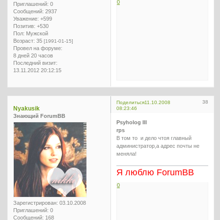
0
Приглашений:
0
Сообщений:
2937
Уважение:
+599
Позитив:
+530
Пол:
Мужской
Возраст:
35
[1991-01-15]
Провел на форуме:
8 дней 20 часов
Последний визит:
13.11.2012 20:12:15
38
Поделиться
11.10.2008
Nyakusik
08:23:46
Знающий ForumBB
Psyholog III
rps
В том то и дело чтоя главный
администратор,а адрес почты не
меняла!
Я люблю ForumBB
0
Зарегистрирован
: 03.10.2008
Приглашений:
0
Сообщений:
168