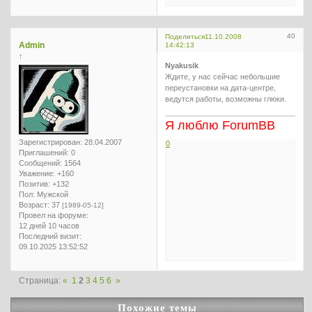
40
Поделиться
11.10.2008
Admin
14:42:13
↑
Nyakusik
Ждите, у нас сейчас небольшие
переустановки на дата-центре,
ведутся работы, возможны глюки.
Я люблю ForumBB
Зарегистрирован
: 28.04.2007
0
Приглашений:
0
Сообщений:
1564
Уважение:
+160
Позитив:
+132
Пол:
Мужской
Возраст:
37
[1989-05-12]
Провел на форуме:
12 дней 10 часов
Последний визит:
09.10.2025 13:52:52
Страница:
«
1
2
3
4
5
6
»
Похожие темы