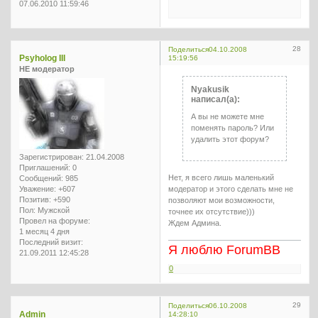
07.06.2010 11:59:46
28
Поделиться
04.10.2008
Psyholog III
15:19:56
НЕ модератор
Nyakusik
написал(а):
А вы не можете мне
поменять пароль? Или
удалить этот форум?
Зарегистрирован
: 21.04.2008
Приглашений:
0
Нет, я всего лишь маленький
Сообщений:
985
Уважение:
+607
модератор и этого сделать мне не
Позитив:
+590
позволяют мои возможности,
Пол:
Мужской
точнее их отсутствие)))
Провел на форуме:
Ждем Админа.
1 месяц 4 дня
Последний визит:
Я люблю ForumBB
21.09.2011 12:45:28
0
29
Поделиться
06.10.2008
Admin
14:28:10