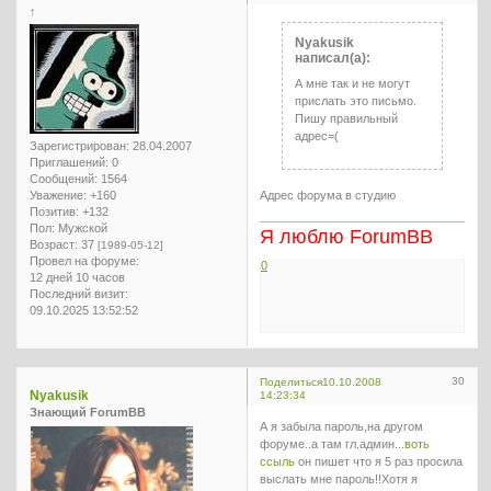
↑
Nyakusik
написал(а):
А мне так и не могут
прислать это письмо.
Пишу правильный
адрес=(
Зарегистрирован
: 28.04.2007
Приглашений:
0
Сообщений:
1564
Уважение:
+160
Адрес форума в студию
Позитив:
+132
Пол:
Мужской
Я люблю ForumBB
Возраст:
37
[1989-05-12]
Провел на форуме:
0
12 дней 10 часов
Последний визит:
09.10.2025 13:52:52
30
Поделиться
10.10.2008
Nyakusik
14:23:34
Знающий ForumBB
А я забыла пароль,на другом
форуме..а там гл.админ...
воть
ссыль
он пишет что я 5 раз просила
выслать мне пароль!!Хотя я