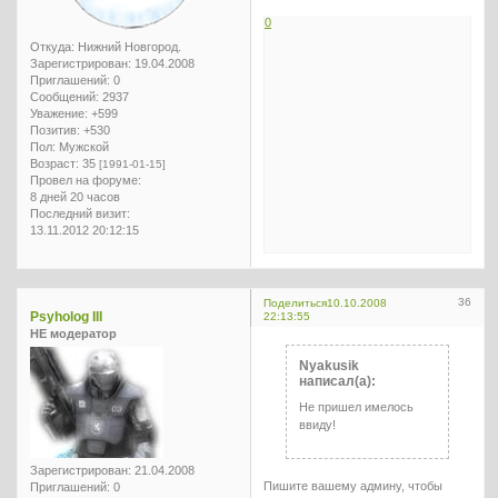
0
Откуда:
Нижний Новгород.
Зарегистрирован
: 19.04.2008
Приглашений:
0
Сообщений:
2937
Уважение:
+599
Позитив:
+530
Пол:
Мужской
Возраст:
35
[1991-01-15]
Провел на форуме:
8 дней 20 часов
Последний визит:
13.11.2012 20:12:15
36
Поделиться
10.10.2008
Psyholog III
22:13:55
НЕ модератор
Nyakusik
написал(а):
Не пришел имелось
ввиду!
Зарегистрирован
: 21.04.2008
Пишите вашему админу, чтобы
Приглашений:
0