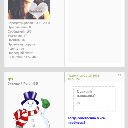
Зарегистрирован
: 03.10.2008
Приглашений:
0
Сообщений:
168
Уважение:
+7
Позитив:
+6
Провел на форуме:
4 дня 1 час
Последний визит:
07.06.2010 11:59:46
33
Поделиться
10.10.2008
rps
18:53:24
Знающий ForumBB
Nyakusik
написал(а):
нет!
Тогда собственно в чём
проблема?