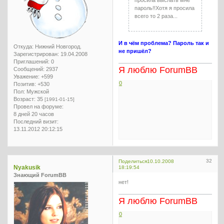
пароль!!Хотя я просила
всего то 2 раза...
И в чём проблема? Пароль так и
Откуда:
Нижний Новгород.
не пришёл?
Зарегистрирован
: 19.04.2008
Приглашений:
0
Я люблю ForumBB
Сообщений:
2937
Уважение:
+599
0
Позитив:
+530
Пол:
Мужской
Возраст:
35
[1991-01-15]
Провел на форуме:
8 дней 20 часов
Последний визит:
13.11.2012 20:12:15
32
Поделиться
10.10.2008
Nyakusik
18:19:54
Знающий ForumBB
нет!
Я люблю ForumBB
0