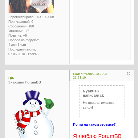
Зарегистрирован
: 03.10.2008
Приглашений:
0
Сообщений:
168
Уважение:
+7
Позитив:
+6
Провел на форуме:
4 дня 1 час
Последний визит:
07.06.2010 11:59:46
35
Поделиться
10.10.2008
rps
21:23:19
Знающий ForumBB
Nyakusik
написал(а):
Не пришел имелось
ввиду!
Почта на каком сервисе?
Я люблю ForumBB