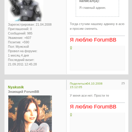
написал(а):
Я главный админ.
Тогда стучим нашему админу в асю
Зарегистрирован
: 21.04.2008
и просим сменить.
Приглашений:
0
Сообщений:
985
Уважение:
+607
Я люблю ForumBB
Позитив:
+590
Пол:
Мужской
0
Провел на форуме:
1 месяц 4 дня
Последний визит:
21.09.2011 12:45:28
25
Поделиться
04.10.2008
Nyakusik
15:12:05
Знающий ForumBB
У меня аси нет. Прости те
Я люблю ForumBB
0