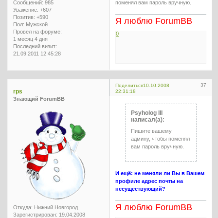
поменял вам пароль вручную.
Сообщений:
985
Уважение:
+607
Позитив:
+590
Я люблю ForumBB
Пол:
Мужской
Провел на форуме:
0
1 месяц 4 дня
Последний визит:
21.09.2011 12:45:28
37
Поделиться
10.10.2008
rps
22:31:18
Знающий ForumBB
Psyholog III
написал(а):
Пишите вашему
админу, чтобы поменял
вам пароль вручную.
И ещё: не меняли ли Вы в Вашем
профиле адрес почты на
несуществующий?
Я люблю ForumBB
Откуда:
Нижний Новгород.
Зарегистрирован
: 19.04.2008