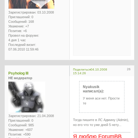
Зарегистрирован
: 03.10.2008
Приглашений:
0
Сообщений:
168
Уважение:
+7
Позитив:
+6
Провел на форуме:
4 дня 1 час
Последний визит:
07.06.2010 11:59:46
26
Поделиться
04.10.2008
Psyholog III
15:14:26
НЕ модератор
Nyakusik
написал(а):
У меня аси нет. Прости
те
Зарегистрирован
: 21.04.2008
Тогда пишите в ЛС Админу (Admin),
Приглашений:
0
но его что то уже дней 5 нету...
Сообщений:
985
Уважение:
+607
Позитив:
+590
Я люблю ForumBB