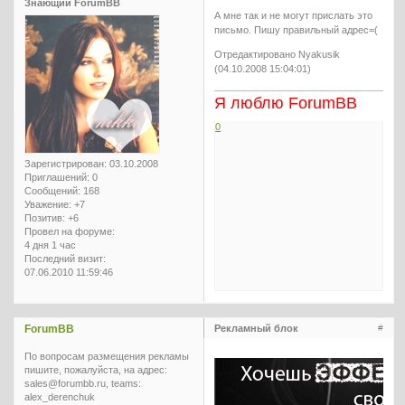
Знающий ForumBB
А мне так и не могут прислать это
письмо. Пишу правильный адрес=(
Отредактировано Nyakusik
(04.10.2008 15:04:01)
Я люблю ForumBB
0
Зарегистрирован
: 03.10.2008
Приглашений:
0
Сообщений:
168
Уважение:
+7
Позитив:
+6
Провел на форуме:
4 дня 1 час
Последний визит:
07.06.2010 11:59:46
ForumBB
Рекламный блок
#
По вопросам размещения рекламы
пишите, пожалуйста, на адрес:
sales@forumbb.ru, teams:
alex_derenchuk