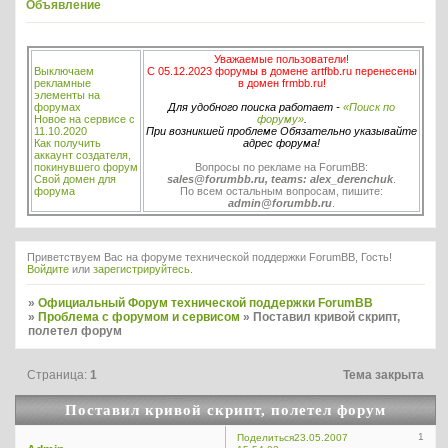
Объявление
Уважаемые пользователи!
Выключаем
С 05.12.2023 форумы в домене artfbb.ru перенесены
рекламные
в домен frmbb.ru!
элементы на
форумах
Для удобного поиска работает -
«Поиск по
Новое на сервисе с
форуму»
.
11.10.2020
При возникшей проблеме Обязательно указывайте
Как получить
адрес форума!
аккаунт создателя,
покинувшего форум
Вопросы по рекламе на ForumBB:
Свой домен для
sales@forumbb.ru, teams: alex_derenchuk
.
форума
По всем остальным вопросам, пишите:
admin@forumbb.ru
.
Приветствуем Вас на форуме технической поддержки ForumBB, Гость!
Войдите
или
зарегистрируйтесь
.
»
Официальный Форум технической поддержки ForumBB
»
Проблема с форумом и сервисом
»
Поставил кривой скрипт,
полетел форум
Страница:
1
Тема закрыта
Поставил кривой скрипт, полетел форум
1
Поделиться
23.05.2007