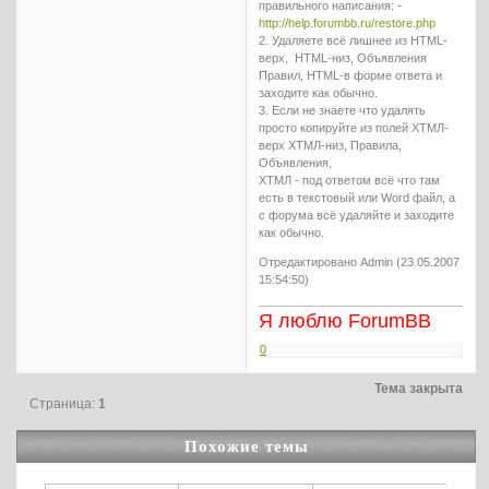
правильного написания: -
http://help.forumbb.ru/restore.php
2. Удаляете всё лишнее из HTML-
верх, HTML-низ, Объявления
Правил, HTML-в форме ответа и
заходите как обычно.
3. Если не знаете что удалять
просто копируйте из полей ХТМЛ-
верх ХТМЛ-низ, Правила,
Объявления,
ХТМЛ - под ответом всё что там
есть в текстовый или Word файл, а
с форума всё удаляйте и заходите
как обычно.
Отредактировано Admin (23.05.2007
15:54:50)
Я люблю ForumBB
0
Тема закрыта
Страница:
1
Похожие темы