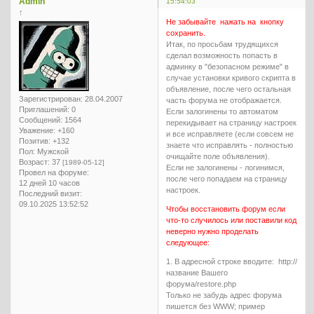
Admin
15:54:03
↑
Не забывайте нажать на кнопку
сохранить.
Итак, по просьбам трудящихся
сделал возможность попасть в
админку в "безопасном режиме" в
случае установки кривого скрипта в
объявление, после чего остальная
Зарегистрирован
: 28.04.2007
часть форума не отображается.
Приглашений:
0
Если залогинены то автоматом
Сообщений:
1564
перекидывает на страницу настроек
Уважение:
+160
и все исправляете (если совсем не
Позитив:
+132
знаете что исправлять - полностью
Пол:
Мужской
очищайте поле объявления).
Возраст:
37
[1989-05-12]
Если не залогинены - логинимся,
Провел на форуме:
после чего попадаем на страницу
12 дней 10 часов
настроек.
Последний визит:
09.10.2025 13:52:52
Чтобы восстановить форум если
что-то случилось или поставили код
неверно нужно проделать
следующее:
1. В адресной строке вводите: http://
название Вашего
форума/restore.php
Только не забудь адрес форума
пишется без WWW; пример