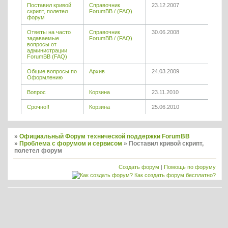
Поставил кривой
Справочник
23.12.2007
скрипт, полетел
ForumBB / (FAQ)
форум
Ответы на часто
Справочник
30.06.2008
задаваемые
ForumBB / (FAQ)
вопросы от
администрации
ForumBB (FAQ)
Общие вопросы по
Архив
24.03.2009
Оформлению
Вопрос
Корзина
23.11.2010
Срочно!!
Корзина
25.06.2010
»
Официальный Форум технической поддержки ForumBB
»
Проблема с форумом и сервисом
»
Поставил кривой скрипт,
полетел форум
Создать форум
|
Помощь по форуму