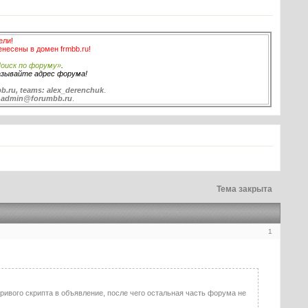
ели!
енесены в домен frmbb.ru!
оиск по форуму»
.
азывайте адрес форума!
b.ru, teams: alex_derenchuk
.
:
admin@forumbb.ru
.
Тема закрыта
1
ривого скрипта в объявление, после чего остальная часть форума не