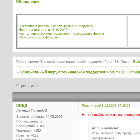
Объявление
Выключаем рекламные элементы на форумах
Новое на сервисе с 11.10.2020
Как получить аккаунт создателя, покинувшего форум
Свой домен для форума
Приветствуем Вас на форуме технической поддержки ForumBB, Гость!
Вой
»
Официальный Форум технической поддержки ForumBB
»
Справ
Страница:
1
DREД
Поделиться
23.12.2007 17:28:28
Легенда ForumBB
Не забывайте нажать на кнопку со
Зарегистрирован
: 24.05.2007
Приглашений:
0
Сообщений:
1183
Admin написал:
Уважение:
+152
Итак, по просьбам трудящихс
Позитив:
+112
отображается.
Пол:
Мужской