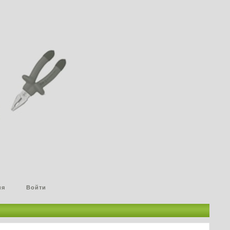
ия
Войти