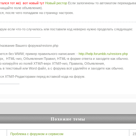
тался тот же) вот новый тут
Новый рестор
Если залогинены то автоматом перекидывае
очищайте поле объявления).
ся, после чего попадаем на страницу настроек.
рум если что-то случилось или поставили код неверно нужно проделать следующее:
----------------------------------
://название Вашего форума/restore.php
шется без WWW; пример правильного написания: -
http://help.forumbb.ru/restore.php
ерх, HTML-низ, Объявления Правил, HTML-в форме ответа и заходите как обычно.
сто копируйте из полей ХТМЛ-верх ХТМЛ-низ, Правила, Объявления,
ь в текстовый или Word файл, а с форума всё удаляйте и заходите как обычно.
ся ХТМЛ-Редакторами перед вставкой кода на форум.
Похожие темы
Проблема с форумом и сервисом
23