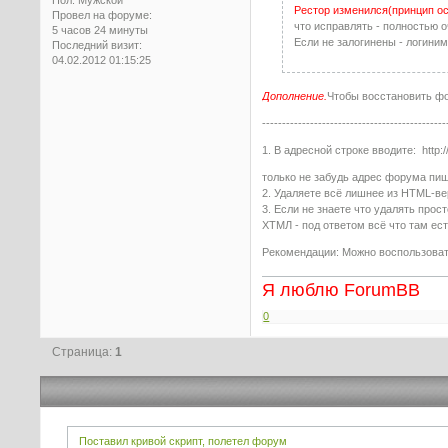
Рестор изменился(принцип ос
Провел на форуме:
что исправлять - полностью 
5 часов 24 минуты
Если не залогинены - логиним
Последний визит:
04.02.2012 01:15:25
Дополнение.
Чтобы восстановить фо
----------------------------------------------
1. В адресной строке вводите: http
только не забудь адрес форума пи
2. Удаляете всё лишнее из HTML-в
3. Если не знаете что удалять про
ХТМЛ - под ответом всё что там ест
Рекомендации: Можно воспользоват
Я люблю ForumBB
0
Страница:
1
Поставил кривой скрипт, полетел форум