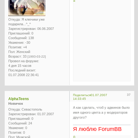
Откуда:
Я ключики уже
подарила...^_^
Зарегистрирован
: 06.06.2007
Приглашений:
0
Сообщений:
138
Уважение:
-30
Позитив:
+4
Пол:
Женский
Возраст:
33
[1993-03-22]
Провел на форуме:
4 дня 15 часов
Последний визит:
01.07.2008 22:36:41
37
Поделиться
01.07.2007
AlphaTeens
14:33:45
Новичок
А как сделать, чтоб у админов было
Откуда:
Севастополь
имя одного цвета а у модераторов
Зарегистрирован
: 01.07.2007
другого?
Приглашений:
0
Сообщений:
24
Уважение:
0
Я люблю ForumBB
Позитив:
0
Пол:
Мужской
0