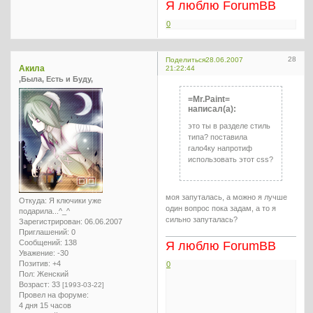
Я люблю ForumBB
0
28
Поделиться
28.06.2007
Акила
21:22:44
,Была, Есть и Буду,
=Mr.Paint=
написал(а):
это ты в разделе стиль
типа? поставила
гало4ку напротиф
использовать этот css?
моя запуталась, а можно я лучше
Откуда:
Я ключики уже
один вопрос пока задам, а то я
подарила...^_^
сильно запуталась?
Зарегистрирован
: 06.06.2007
Приглашений:
0
Сообщений:
138
Я люблю ForumBB
Уважение:
-30
Позитив:
+4
0
Пол:
Женский
Возраст:
33
[1993-03-22]
Провел на форуме:
4 дня 15 часов