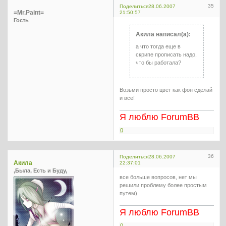
35
Поделиться
28.06.2007
=Mr.Paint=
21:50:57
Гость
Акила написал(а):
а что тогда еще в
скрипе прописать надо,
что бы работала?
Возьми просто цвет как фон сделай
и все!
Я люблю ForumBB
0
36
Поделиться
28.06.2007
Акила
22:37:01
,Была, Есть и Буду,
все больше вопросов, нет мы
решили проблему более простым
путем)
Я люблю ForumBB
0