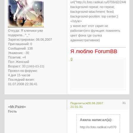
url("http://o.foto.radikal.ru/0706/d2/244bbeb
background-repeat: no-repeat;
background-attachment: fixed;
background-position: top center;}
</style>
у меня вот этот скрип не
Откуда:
Я ключики уже
работает(его функция: поменять
подарила...^_^
цвет фона где сылка
Зарегистрирован
: 06.06.2007
административное)
Приглашений:
0
Сообщений:
138
Я люблю ForumBB
Уважение:
-30
Позитив:
+4
0
Пол:
Женский
Возраст:
33
[1993-03-22]
Провел на форуме:
4 дня 15 часов
Последний визит:
01.07.2008 22:36:41
31
Поделиться
28.06.2007
=Mr.Paint=
21:31:31
Гость
Акила написал(а):
http://o.foto.radikal.ru/0706/d2/244b