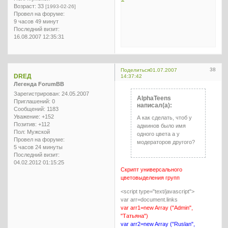
Возраст:
33
[1993-02-26]
Провел на форуме:
9 часов 49 минут
Последний визит:
16.08.2007 12:35:31
38
Поделиться
01.07.2007
DREД
14:37:42
Легенда ForumBB
Зарегистрирован
: 24.05.2007
AlphaTeens
Приглашений:
0
написал(а):
Сообщений:
1183
Уважение:
+152
А как сделать, чтоб у
Позитив:
+112
админов было имя
Пол:
Мужской
одного цвета а у
Провел на форуме:
модераторов другого?
5 часов 24 минуты
Последний визит:
04.02.2012 01:15:25
Скрипт универсального
цветовыделения групп
<script type="text/javascript">
var arr=document.links
var arr1=new Array ("Admin",
"Татьяна")
var arr2=new Array ("Ruslan",