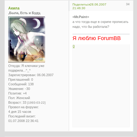
34
Поделиться
28.06.2007
Акила
21:46:30
,Была, Есть и Буду,
=Mr.Paint=
а что тогда еще в скрипе прописать
надо, что бы работала?
Я люблю ForumBB
0
Откуда:
Я ключики уже
подарила...^_^
Зарегистрирован
: 06.06.2007
Приглашений:
0
Сообщений:
138
Уважение:
-30
Позитив:
+4
Пол:
Женский
Возраст:
33
[1993-03-22]
Провел на форуме:
4 дня 15 часов
Последний визит:
01.07.2008 22:36:41