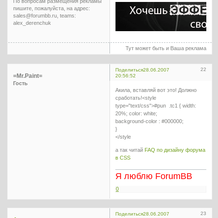
По вопросам размещения рекламы
пишите, пожалуйста, на адрес:
sales@forumbb.ru, teams:
alex_derenchuk
Тут может быть и Ваша реклама
22
Поделиться
28.06.2007
=Mr.Paint=
20:56:52
Гость
Акила, вставляй вот это! Должно
сработать!<style
type="text/css">#pun .tc1 { width:
20%; color: white;
background-color : #000000;
}
</style
а так читай
FAQ по дизайну форума
в CSS
Я люблю ForumBB
0
23
Поделиться
28.06.2007