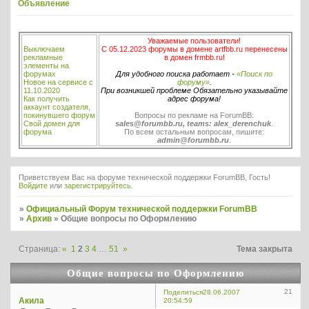
Объявление
Уважаемые пользователи!
Выключаем
С 05.12.2023 форумы в домене artfbb.ru перенесены
рекламные
в домен frmbb.ru!
элементы на
форумах
Для удобного поиска работает -
«Поиск по
Новое на сервисе с
форуму»
.
11.10.2020
При возникшей проблеме Обязательно указывайте
Как получить
адрес форума!
аккаунт создателя,
покинувшего форум
Вопросы по рекламе на ForumBB:
Свой домен для
sales@forumbb.ru, teams: alex_derenchuk
.
форума
По всем остальным вопросам, пишите:
admin@forumbb.ru
.
Приветствуем Вас на форуме технической поддержки ForumBB, Гость!
Войдите
или
зарегистрируйтесь
.
»
Официальный Форум технической поддержки ForumBB
»
Архив
»
Общие вопросы по Оформлению
Страница:
«
1
2
3
4
…
51
»
Тема закрыта
Общие вопросы по Оформлению
21
Поделиться
28.06.2007
Акила
20:54:59