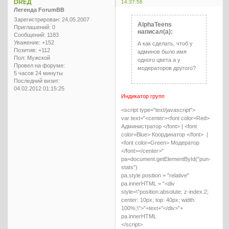
DREД
14:37:56
Легенда ForumBB
Зарегистрирован
: 24.05.2007
AlphaTeens
Приглашений:
0
написал(а):
Сообщений:
1183
Уважение:
+152
А как сделать, чтоб у
Позитив:
+112
админов было имя
Пол:
Мужской
одного цвета а у
Провел на форуме:
модераторов другого?
5 часов 24 минуты
Последний визит:
04.02.2012 01:15:25
Индикатор групп
<script type="text/javascript">
var text="<center><font color=Red>
Администратор </font> | <font
color=Blue> Координатор </font> |
<font color=Green> Модератор
</font></center>"
pa=document.getElementById("pun-
stats")
pa.style.position = "relative"
pa.innerHTML = "<div
style=\"position:absolute; z-index:2;
center: 10px; top: 40px; width:
100%;\">"+text+"</div>"+
pa.innerHTML
</script>