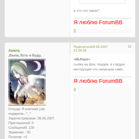
а это что такое?
Я люблю ForumBB
0
32
Поделиться
28.06.2007
Акила
21:34:33
,Была, Есть и Буду,
=Mr.Paint=
сылка на фон, поидеи, я следую
инструкция что написаны тамо
Я люблю ForumBB
0
Откуда:
Я ключики уже
подарила...^_^
Зарегистрирован
: 06.06.2007
Приглашений:
0
Сообщений:
138
Уважение:
-30
Позитив:
+4