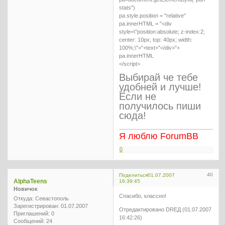
stats")
pa.style.position = "relative"
pa.innerHTML = "<div
style=\"position:absolute; z-index:2;
center: 10px; top: 40px; width:
100%;\">"+text+"</div>"+
pa.innerHTML
</script>
Выбирай че тебе
удобней и лучше!
Если не
получилось пиши
сюда!
Я люблю ForumBB
0
40
Поделиться
01.07.2007
AlphaTeens
16:39:45
Новичок
Спасибо, классно!
Откуда:
Севастополь
Зарегистрирован
: 01.07.2007
Отредактировано DREД (01.07.2007
Приглашений:
0
16:42:26)
Сообщений:
24