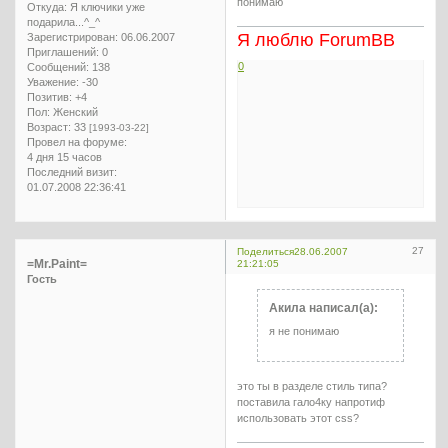
понимаю
Откуда:
Я ключики уже
подарила...^_^
Я люблю ForumBB
Зарегистрирован
: 06.06.2007
Приглашений:
0
0
Сообщений:
138
Уважение:
-30
Позитив:
+4
Пол:
Женский
Возраст:
33
[1993-03-22]
Провел на форуме:
4 дня 15 часов
Последний визит:
01.07.2008 22:36:41
27
Поделиться
28.06.2007
=Mr.Paint=
21:21:05
Гость
Акила написал(а):
я не понимаю
это ты в разделе стиль типа?
поставила гало4ку напротиф
использовать этот css?