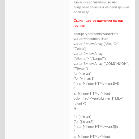
Хтмл низ вставляем, то что
выделено заменям на свои данные,
если надо.
Скрипт цветовыделения на три
группы.
<script type="text/javascript">
var arr=document.links
var arr1=new Array ("Alex Gt",
"Zebra")
var arr2=new Array
("Alexus™","karpoff")
var arr3=new Array ("ДОМИНИОН",
"Тёмыч")
for (x in arr)
{for (y in arr1)
{if (arr[x].innerHTML==arr1[y])
{
arr[x].innerHTML="<font
color='red'>"+arr[x].innerHTML+"
</font>"}
}}
for (x in arr)
{for (j in arr2)
{if (arr[x].innerHTML==arr2[j])
{
arr[x].innerHTML="<font