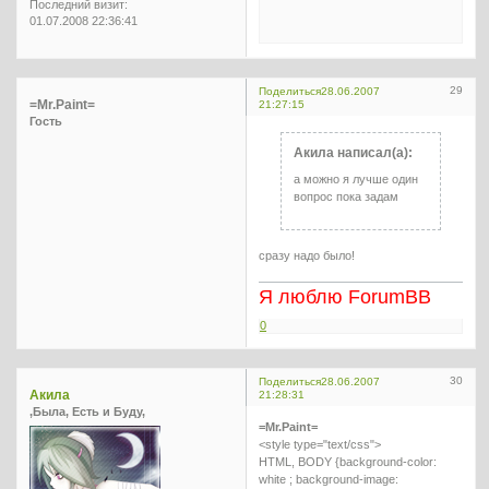
Последний визит:
01.07.2008 22:36:41
29
Поделиться
28.06.2007
=Mr.Paint=
21:27:15
Гость
Акила написал(а):
а можно я лучше один
вопрос пока задам
сразу надо было!
Я люблю ForumBB
0
30
Поделиться
28.06.2007
Акила
21:28:31
,Была, Есть и Буду,
=Mr.Paint=
<style type="text/css">
HTML, BODY {background-color:
white ; background-image: