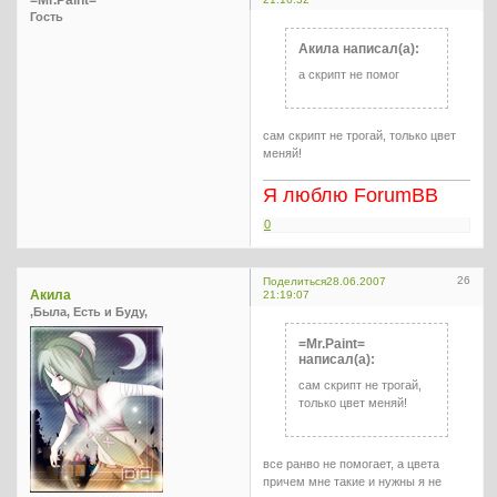
Гость
Акила написал(а):
а скрипт не помог
сам скрипт не трогай, только цвет
меняй!
Я люблю ForumBB
0
26
Поделиться
28.06.2007
Акила
21:19:07
,Была, Есть и Буду,
=Mr.Paint=
написал(а):
сам скрипт не трогай,
только цвет меняй!
все ранво не помогает, а цвета
причем мне такие и нужны я не