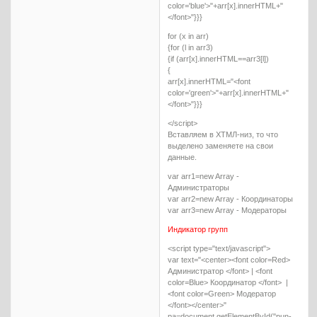
color='blue'>"+arr[x].innerHTML+"
</font>"}}}
for (x in arr)
{for (l in arr3)
{if (arr[x].innerHTML==arr3[l])
{
arr[x].innerHTML="<font
color='green'>"+arr[x].innerHTML+"
</font>"}}}
</script>
Вставляем в ХТМЛ-низ, то что
выделено заменяете на свои
данные.
var arr1=new Array -
Администраторы
var arr2=new Array - Координаторы
var arr3=new Array - Модераторы
Индикатор групп
<script type="text/javascript">
var text="<center><font color=Red>
Администратор </font> | <font
color=Blue> Координатор </font> |
<font color=Green> Модератор
</font></center>"
pa=document.getElementById("pun-