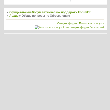
»
Официальный Форум технической поддержки ForumBB
»
Архив
»
Общие вопросы по Оформлению
Создать форум
|
Помощь по форуму