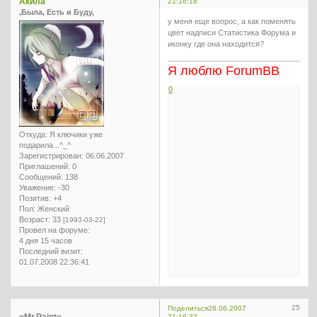
Акила
21:16:18
,Была, Есть и Буду,
у меня еще вопрос, а как поменять
цвет надписи Статистика Форума и
иконку где она находится?
Я люблю ForumBB
0
Откуда:
Я ключики уже
подарила...^_^
Зарегистрирован
: 06.06.2007
Приглашений:
0
Сообщений:
138
Уважение:
-30
Позитив:
+4
Пол:
Женский
Возраст:
33
[1993-03-22]
Провел на форуме:
4 дня 15 часов
Последний визит:
01.07.2008 22:36:41
25
Поделиться
28.06.2007
=Mr.Paint=
21:16:32