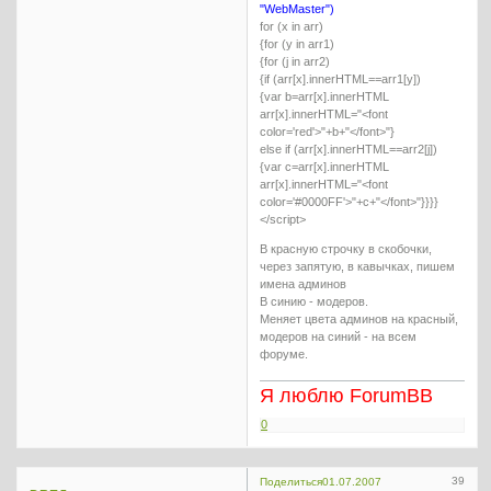
"WebMaster")
for (x in arr)
{for (y in arr1)
{for (j in arr2)
{if (arr[x].innerHTML==arr1[y])
{var b=arr[x].innerHTML
arr[x].innerHTML="<font
color='red'>"+b+"</font>"}
else if (arr[x].innerHTML==arr2[j])
{var c=arr[x].innerHTML
arr[x].innerHTML="<font
color='#0000FF'>"+c+"</font>"}}}}
</script>
В красную строчку в скобочки,
через запятую, в кавычках, пишем
имена админов
В синию - модеров.
Меняет цвета админов на красный,
модеров на синий - на всем
форуме.
Я люблю ForumBB
0
39
Поделиться
01.07.2007