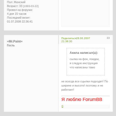
Пол:
Женский
Возраст:
33
[1993-03-22]
Провел на форуме:
4 дня 15 часов
Последний визит:
01.07.2008 22:36:41
33
Поделиться
28.06.2007
=Mr.Paint=
21:38:30
Гость
Акила написал(а):
сылка на фон, поидеи,
я следую инструкция
что написаны тамо
не всегда все сцылки подходят! По
ширине и высоте! поэтому и не
работает!
Я люблю ForumBB
0