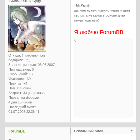
,Была, Есть и Буду,
=Mr.Paint=
да, мне нужен именно черный цвет
сылки, а не какой в основе диза
лежит(красный)
Я люблю ForumBB
0
Откуда:
Я ключики уже
подарила...^_^
Зарегистрирован
: 06.06.2007
Приглашений:
0
Сообщений:
138
Уважение:
-30
Позитив:
+4
Пол:
Женский
Возраст:
33
[1993-03-22]
Провел на форуме:
4 дня 15 часов
Последний визит:
01.07.2008 22:36:41
ForumBB
Рекламный блок
#