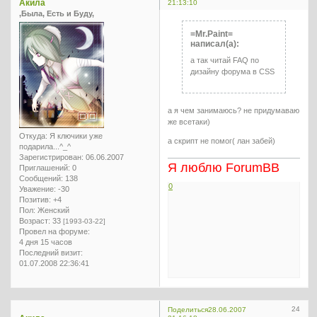
Акила
21:13:10
,Была, Есть и Буду,
=Mr.Paint=
написал(а):
а так читай FAQ по
дизайну форума в CSS
а я чем занимаюсь? не придумаваю
же всетаки)
Откуда:
Я ключики уже
а скрипт не помог( лан забей)
подарила...^_^
Зарегистрирован
: 06.06.2007
Я люблю ForumBB
Приглашений:
0
Сообщений:
138
0
Уважение:
-30
Позитив:
+4
Пол:
Женский
Возраст:
33
[1993-03-22]
Провел на форуме:
4 дня 15 часов
Последний визит:
01.07.2008 22:36:41
24
Поделиться
28.06.2007