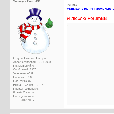
Знающий ForumBB
Феникс
Учитывайте то, что пароль чувст
Я люблю ForumBB
0
Откуда:
Нижний Новгород.
Зарегистрирован
: 19.04.2008
Приглашений:
0
Сообщений:
2937
Уважение:
+599
Позитив:
+530
Пол:
Мужской
Возраст:
35
[1991-01-15]
Провел на форуме:
8 дней 20 часов
Последний визит:
13.11.2012 20:12:15