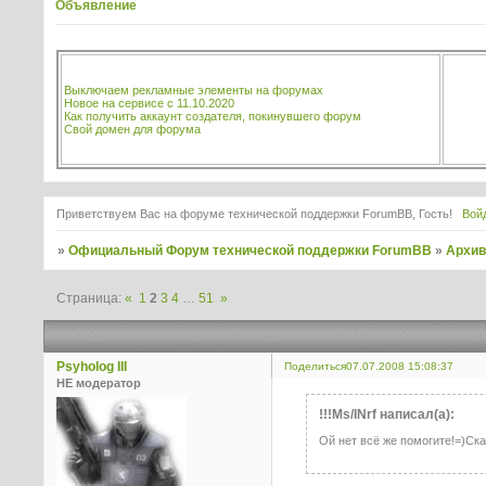
Объявление
Выключаем рекламные элементы на форумах
Новое на сервисе с 11.10.2020
Как получить аккаунт создателя, покинувшего форум
Свой домен для форума
Приветствуем Вас на форуме технической поддержки ForumBB, Гость!
Вой
»
Официальный Форум технической поддержки ForumBB
»
Архи
Страница:
«
1
2
3
4
…
51
»
Psyholog III
Поделиться
07.07.2008 15:08:37
НЕ модератор
!!!Ms/INrf написал(а):
Ой нет всё же помогите!=)Ска