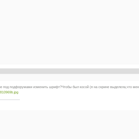
ие под подфорумами изменить шрифт?Чтобы был косой (я на скрине выделела,что мен