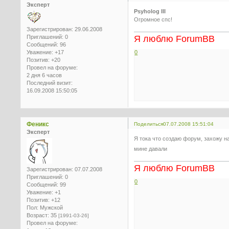
Эксперт
Psyholog III
Огромное спс!
Зарегистрирован
: 29.06.2008
Приглашений:
0
Я люблю ForumBB
Сообщений:
96
Уважение:
+17
0
Позитив:
+20
Провел на форуме:
2 дня 6 часов
Последний визит:
16.09.2008 15:50:05
Феникс
Поделиться
07.07.2008 15:51:04
Эксперт
Я тока что создаю форум, захожу н
мине давали
Я люблю ForumBB
Зарегистрирован
: 07.07.2008
Приглашений:
0
0
Сообщений:
99
Уважение:
+1
Позитив:
+12
Пол:
Мужской
Возраст:
35
[1991-03-26]
Провел на форуме: