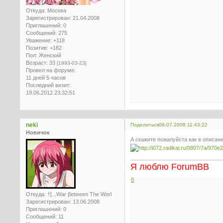
Откуда:
Москва
Зарегистрирован
: 21.04.2008
Приглашений:
0
Сообщений:
275
Уважение:
+118
Позитив:
+182
Пол:
Женский
Возраст:
33
[1993-03-23]
Провел на форуме:
11 дней 5 часов
Последний визит:
19.06.2012 23:32:51
neki
Поделиться
08.07.2008 11:43:22
Новичок
А скажите пожалуйста как в описан
Я люблю ForumBB
0
Откуда:
†[...War βetween The Worl
Зарегистрирован
: 13.06.2008
Приглашений:
0
Сообщений:
11