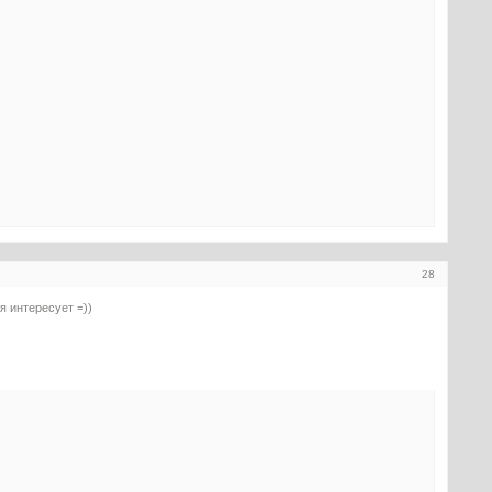
28
я интересует =))