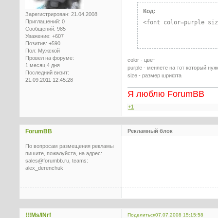
Код:
Зарегистрирован
: 21.04.2008
Приглашений:
0
<font color=purple si
Сообщений:
985
Уважение:
+607
Позитив:
+590
Пол:
Мужской
Провел на форуме:
color - цвет
1 месяц 4 дня
purple - меняете на тот который нуж
Последний визит:
size - размер шрифта
21.09.2011 12:45:28
Я люблю ForumBB
+1
ForumBB
Рекламный блок
По вопросам размещения рекламы
пишите, пожалуйста, на адрес:
sales@forumbb.ru, teams:
alex_derenchuk
!!!Ms/INrf
Поделиться
07.07.2008 15:15:58