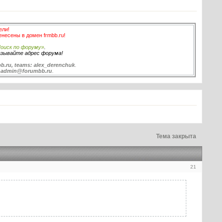
ели!
енесены в домен frmbb.ru!
оиск по форуму»
.
азывайте адрес форума!
b.ru, teams: alex_derenchuk
.
:
admin@forumbb.ru
.
Тема закрыта
21