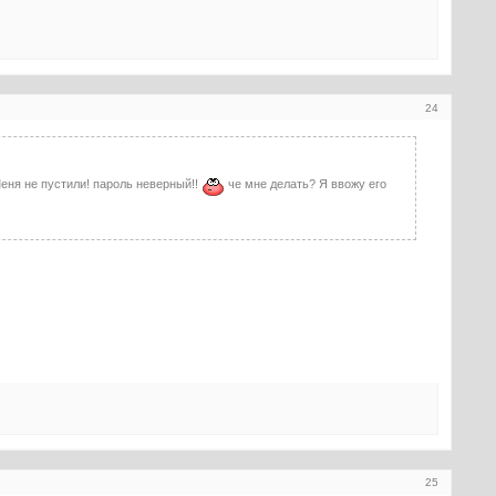
24
Меня не пустили! пароль неверный!!
че мне делать? Я ввожу его
25