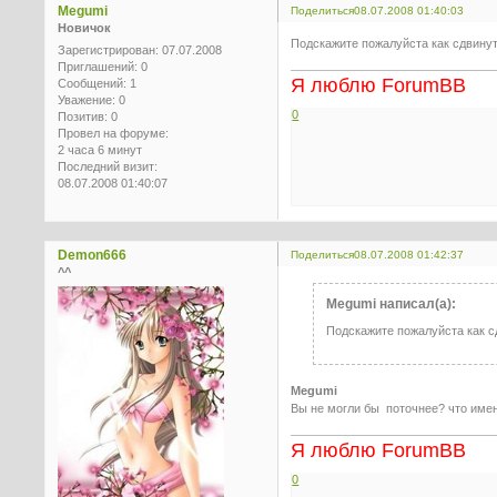
Megumi
Поделиться
08.07.2008 01:40:03
Новичок
Подскажите пожалуйста как сдвину
Зарегистрирован
: 07.07.2008
Приглашений:
0
Я люблю ForumBB
Сообщений:
1
Уважение:
0
0
Позитив:
0
Провел на форуме:
2 часа 6 минут
Последний визит:
08.07.2008 01:40:07
Demon666
Поделиться
08.07.2008 01:42:37
^^
Megumi написал(а):
Подскажите пожалуйста как 
Megumi
Вы не могли бы поточнее? что име
Я люблю ForumBB
0