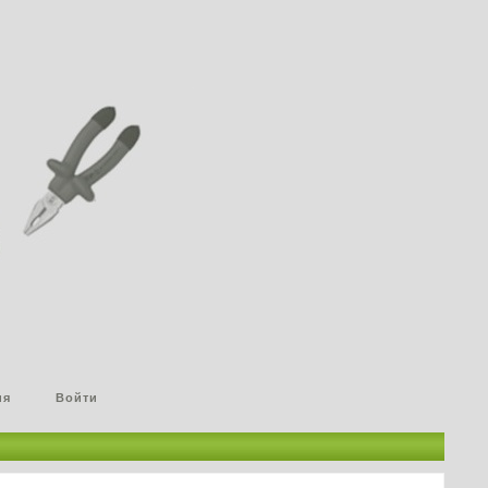
ия
Войти