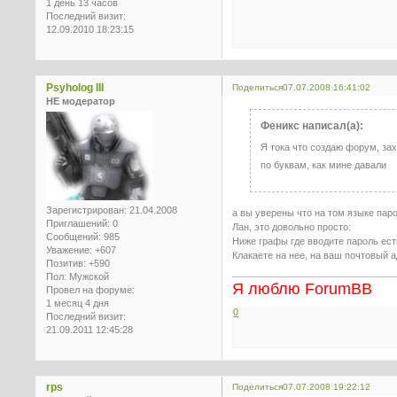
1 день 13 часов
Последний визит:
12.09.2010 18:23:15
Psyholog III
Поделиться
07.07.2008 16:41:02
НЕ модератор
Феникс написал(а):
Я тока что создаю форум, зах
по буквам, как мине давали
Зарегистрирован
: 21.04.2008
а вы уверены что на том языке паро
Приглашений:
0
Лан, это довольно просто:
Сообщений:
985
Ниже графы где вводите пароль ест
Уважение:
+607
Клакаете на нее, на ваш почтовый 
Позитив:
+590
Пол:
Мужской
Я люблю ForumBB
Провел на форуме:
1 месяц 4 дня
0
Последний визит:
21.09.2011 12:45:28
rps
Поделиться
07.07.2008 19:22:12