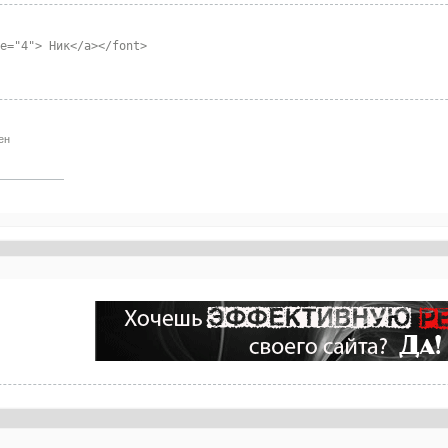
ze="4"> Ник</a></font>
ен