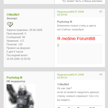
Тут может быть и Ваша реклама
42
Поделиться
09.07.2008
!!!Ms/INrf
16:19:40
Эксперт
Psyholog III
Изменяла только стиль,а цвета
нет.Сейчас попробую.
Зарегистрирован
: 29.06.2008
Приглашений:
0
Сообщений:
96
Я люблю ForumBB
Уважение:
+17
Позитив:
+20
0
Провел на форуме:
2 дня 6 часов
Последний визит:
16.09.2008 15:50:05
43
Поделиться
09.07.2008
Psyholog III
16:30:22
НЕ модератор
!!!Ms/INrf
Ну как там?
если не можете нащупать данную
строку скиньте скриншот того что
вы видите.