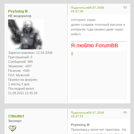
45
Поделиться
09.07.2008
Psyholog III
16:37:48
НЕ модератор
ctrl+принт скрин
далее создаем точечный рисунок и
копируем туда (можно даже через
пейнт)
Я люблю ForumBB
Зарегистрирован
: 21.04.2008
0
Приглашений:
0
Сообщений:
985
Уважение:
+607
Позитив:
+590
Пол:
Мужской
Провел на форуме:
1 месяц 4 дня
Последний визит:
21.09.2011 12:45:28
46
Поделиться
09.07.2008
!!!Ms/INrf
16:47:51
Эксперт
Psyholog III
Проюлема,у меня нет принтера...Ну