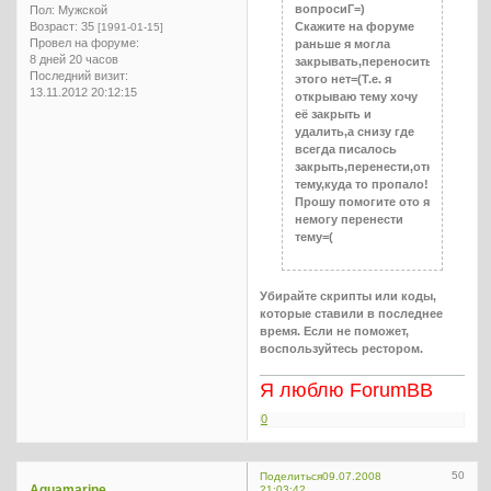
вопросиГ=)
Пол:
Мужской
Возраст:
35
Скажите на форуме
[1991-01-15]
Провел на форуме:
раньше я могла
8 дней 20 часов
закрывать,переносить,открыва
Последний визит:
этого нет=(Т.е. я
13.11.2012 20:12:15
открываю тему хочу
её закрыть и
удалить,а снизу где
всегда писалось
закрыть,перенести,открыть,уда
тему,куда то пропало!
Прошу помогите ото я
немогу перенести
тему=(
Убирайте скрипты или коды,
которые ставили в последнее
время. Если не поможет,
воспользуйтесь рестором.
Я люблю ForumBB
0
50
Поделиться
09.07.2008
Aquamarine
21:03:42