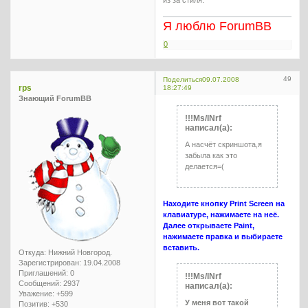
Я люблю ForumBB
0
49
Поделиться
09.07.2008
rps
18:27:49
Знающий ForumBB
!!!Ms/INrf
написал(а):
А насчёт скриншота,я
забыла как это
делается=(
Находите кнопку Print Screen на
клавиатуре, нажимаете на неё.
Далее открываете Paint,
нажимаете правка и выбираете
вставить.
Откуда:
Нижний Новгород.
Зарегистрирован
: 19.04.2008
Приглашений:
0
!!!Ms/INrf
Сообщений:
2937
написал(а):
Уважение:
+599
У меня вот такой
Позитив:
+530