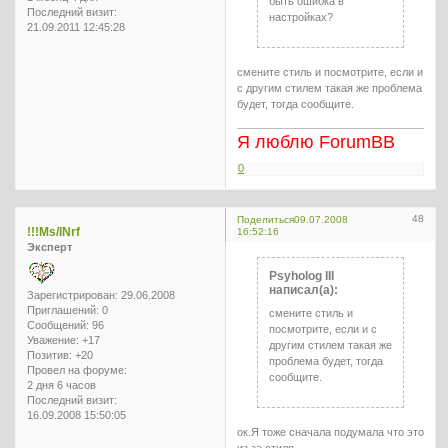
быть ошибка в
Последний визит:
настройках?
21.09.2011 12:45:28
смените стиль и посмотрите, если и
с другим стилем такая же проблема
будет, тогда сообщите.
Я люблю ForumBB
0
48
Поделиться
09.07.2008
!!!Ms/INrf
16:52:16
Эксперт
Psyholog III
написал(а):
Зарегистрирован
: 29.06.2008
Приглашений:
0
смените стиль и
Сообщений:
96
посмотрите, если и с
Уважение:
+17
другим стилем такая же
Позитив:
+20
проблема будет, тогда
Провел на форуме:
сообщите.
2 дня 6 часов
Последний визит:
16.09.2008 15:50:05
ок.Я тоже сначала подумала что это
из за стиля.