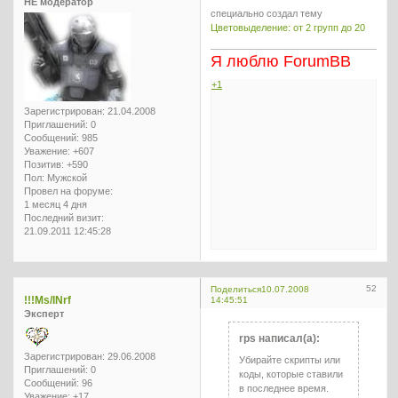
НЕ модератор
специально создал тему
Цветовыделение: от 2 групп до 20
Я люблю ForumBB
+1
Зарегистрирован
: 21.04.2008
Приглашений:
0
Сообщений:
985
Уважение:
+607
Позитив:
+590
Пол:
Мужской
Провел на форуме:
1 месяц 4 дня
Последний визит:
21.09.2011 12:45:28
52
Поделиться
10.07.2008
!!!Ms/INrf
14:45:51
Эксперт
rps написал(а):
Зарегистрирован
: 29.06.2008
Убирайте скрипты или
Приглашений:
0
коды, которые ставили
Сообщений:
96
в последнее время.
Уважение:
+17