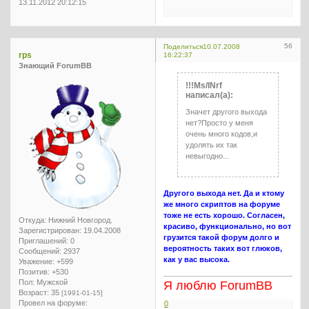
13.11.2012 20:12:15
56
Поделиться
10.07.2008
rps
16:22:37
Знающий ForumBB
!!!Ms/INrf
написал(а):
Значет другого выхода
нет?Просто у меня
очень много кодов,и
удолять их так
невыгодно...
Другого выхода нет. Да и ктому
же много скриптов на форуме
тоже не есть хорошо. Согласен,
Откуда:
Нижний Новгород.
красиво, функционально, но вот
Зарегистрирован
: 19.04.2008
грузится такой форум долго и
Приглашений:
0
вероятность таких вот глюков,
Сообщений:
2937
как у вас высока.
Уважение:
+599
Позитив:
+530
Пол:
Мужской
Я люблю ForumBB
Возраст:
35
[1991-01-15]
Провел на форуме:
0