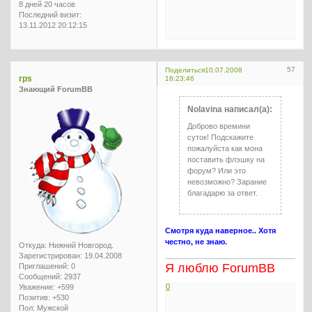
8 дней 20 часов
Последний визит:
13.11.2012 20:12:15
57
Поделиться
10.07.2008
rps
16:23:46
Знающий ForumBB
Nolavina написал(а):
Доброво времини
суток! Подскажите
пожалуйста как мона
поставить флэшку на
форум? Или это
невозможно? Зарание
благадарю за ответ.
Смотря куда наверное.. Хотя
честно, не знаю.
Откуда:
Нижний Новгород.
Зарегистрирован
: 19.04.2008
Я люблю ForumBB
Приглашений:
0
Сообщений:
2937
0
Уважение:
+599
Позитив:
+530
Пол:
Мужской