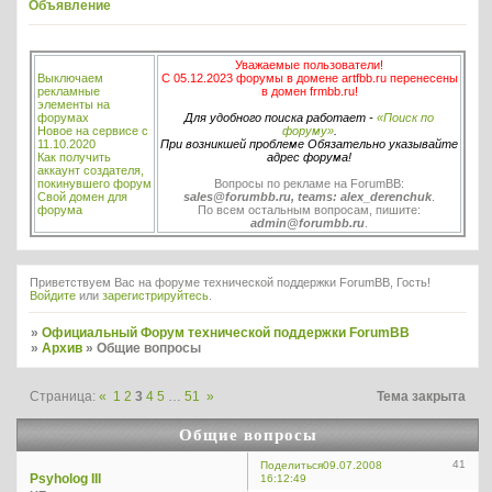
Объявление
Уважаемые пользователи!
Выключаем
С 05.12.2023 форумы в домене artfbb.ru перенесены
рекламные
в домен frmbb.ru!
элементы на
форумах
Для удобного поиска работает -
«Поиск по
Новое на сервисе с
форуму»
.
11.10.2020
При возникшей проблеме Обязательно указывайте
Как получить
адрес форума!
аккаунт создателя,
покинувшего форум
Вопросы по рекламе на ForumBB:
Свой домен для
sales@forumbb.ru, teams: alex_derenchuk
.
форума
По всем остальным вопросам, пишите:
admin@forumbb.ru
.
Приветствуем Вас на форуме технической поддержки ForumBB, Гость!
Войдите
или
зарегистрируйтесь
.
»
Официальный Форум технической поддержки ForumBB
»
Архив
»
Общие вопросы
Страница:
«
1
2
3
4
5
…
51
»
Тема закрыта
Общие вопросы
41
Поделиться
09.07.2008
Psyholog III
16:12:49