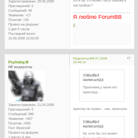
хотя бы это может быть ошибка в
Зарегистрирован
: 29.06.2008
настройках?
Приглашений:
0
Сообщений:
96
Уважение:
+17
Я люблю ForumBB
Позитив:
+20
Провел на форуме:
0
2 дня 6 часов
Последний визит:
16.09.2008 15:50:05
47
Поделиться
09.07.2008
Psyholog III
16:49:14
НЕ модератор
!!!Ms/INrf
написал(а):
Проюлема,у меня нет
принтера...
Зарегистрирован
: 21.04.2008
принтер не нужен... лан, проехали.
Приглашений:
0
Сообщений:
985
Уважение:
+607
!!!Ms/INrf
Позитив:
+590
написал(а):
Пол:
Мужской
Провел на форуме:
Ну хотя бы это может
1 месяц 4 дня