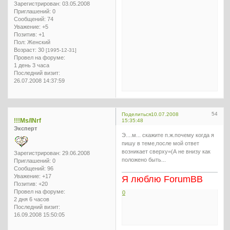
Зарегистрирован
: 03.05.2008
Приглашений:
0
Сообщений:
74
Уважение:
+5
Позитив:
+1
Пол:
Женский
Возраст:
30
[1995-12-31]
Провел на форуме:
1 день 3 часа
Последний визит:
26.07.2008 14:37:59
54
Поделиться
10.07.2008
!!!Ms/INrf
15:35:48
Эксперт
Э....м... скажите п.ж.почему когда я
пишу в теме,после мой ответ
возникает сверху=(А не внизу как
Зарегистрирован
: 29.06.2008
положено быть...
Приглашений:
0
Сообщений:
96
Уважение:
+17
Я люблю ForumBB
Позитив:
+20
Провел на форуме:
0
2 дня 6 часов
Последний визит:
16.09.2008 15:50:05