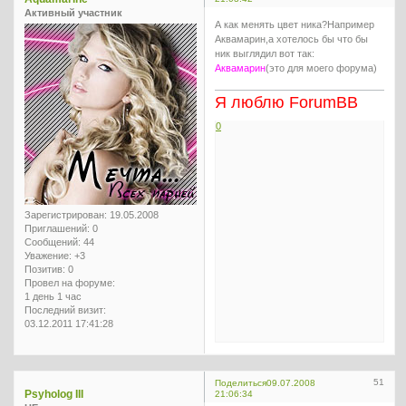
Активный участник
А как менять цвет ника?Например
Аквамарин,а хотелось бы что бы
ник выглядил вот так:
Аквамарин
(это для моего форума)
Я люблю ForumBB
0
Зарегистрирован
: 19.05.2008
Приглашений:
0
Сообщений:
44
Уважение:
+3
Позитив:
0
Провел на форуме:
1 день 1 час
Последний визит:
03.12.2011 17:41:28
51
Поделиться
09.07.2008
Psyholog III
21:06:34