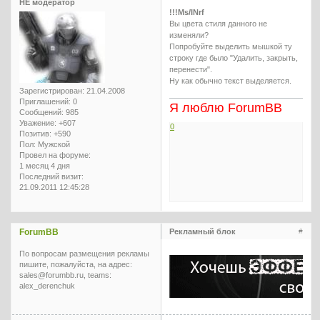
НЕ модератор
!!!Ms/INrf
Вы цвета стиля данного не
изменяли?
Попробуйте выделить мышкой ту
строку где было "Удалить, закрыть,
перенести".
Ну как обычно текст выделяется.
Зарегистрирован
: 21.04.2008
Приглашений:
0
Я люблю ForumBB
Сообщений:
985
Уважение:
+607
0
Позитив:
+590
Пол:
Мужской
Провел на форуме:
1 месяц 4 дня
Последний визит:
21.09.2011 12:45:28
ForumBB
Рекламный блок
#
По вопросам размещения рекламы
пишите, пожалуйста, на адрес:
sales@forumbb.ru, teams:
alex_derenchuk