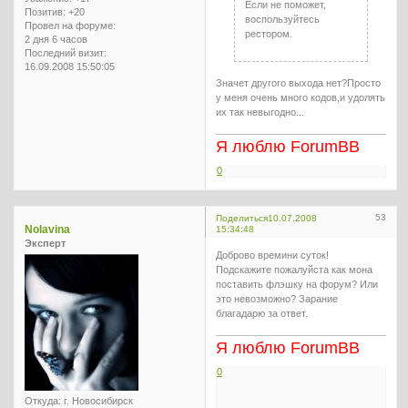
Если не поможет,
Позитив:
+20
воспользуйтесь
Провел на форуме:
рестором.
2 дня 6 часов
Последний визит:
16.09.2008 15:50:05
Значет другого выхода нет?Просто
у меня очень много кодов,и удолять
их так невыгодно...
Я люблю ForumBB
0
53
Поделиться
10.07.2008
Nolavina
15:34:48
Эксперт
Доброво времини суток!
Подскажите пожалуйста как мона
поставить флэшку на форум? Или
это невозможно? Зарание
благадарю за ответ.
Я люблю ForumBB
0
Откуда:
г. Новосибирск