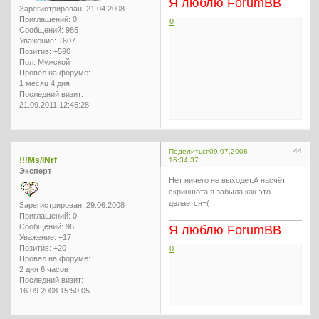
Я люблю ForumBB
Зарегистрирован
: 21.04.2008
Приглашений:
0
0
Сообщений:
985
Уважение:
+607
Позитив:
+590
Пол:
Мужской
Провел на форуме:
1 месяц 4 дня
Последний визит:
21.09.2011 12:45:28
44
Поделиться
09.07.2008
!!!Ms/INrf
16:34:37
Эксперт
Нет ничего не выходет.А насчёт
скриншота,я забыла как это
делается=(
Зарегистрирован
: 29.06.2008
Приглашений:
0
Сообщений:
96
Я люблю ForumBB
Уважение:
+17
Позитив:
+20
0
Провел на форуме:
2 дня 6 часов
Последний визит:
16.09.2008 15:50:05