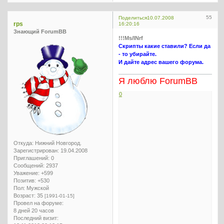
55
Поделиться
10.07.2008
rps
16:20:16
Знающий ForumBB
!!!Ms/INrf
Скрипты какие ставили? Если да
- то убирайте.
И дайте адрес вашего форума.
Я люблю ForumBB
0
Откуда:
Нижний Новгород.
Зарегистрирован
: 19.04.2008
Приглашений:
0
Сообщений:
2937
Уважение:
+599
Позитив:
+530
Пол:
Мужской
Возраст:
35
[1991-01-15]
Провел на форуме:
8 дней 20 часов
Последний визит: