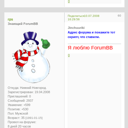
0
60
Поделиться
10.07.2008
rps
16:29:56
Знающий ForumBB
Jinchuuriki
Адрес форума и покажите тот
скрипт, что ставили.
Я люблю ForumBB
0
Откуда:
Нижний Новгород.
Зарегистрирован
: 19.04.2008
Приглашений:
0
Сообщений:
2937
Уважение:
+599
Позитив:
+530
Пол:
Мужской
Возраст:
35
[1991-01-15]
Провел на форуме:
8 дней 20 часов