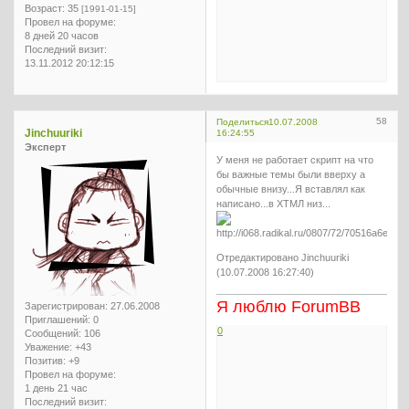
Возраст:
35
[1991-01-15]
Провел на форуме:
8 дней 20 часов
Последний визит:
13.11.2012 20:12:15
58
Поделиться
10.07.2008
Jinchuuriki
16:24:55
Эксперт
У меня не работает скрипт на что
бы важные темы были вверху а
обычные внизу...Я вставлял как
написано...в ХТМЛ низ...
Отредактировано Jinchuuriki
(10.07.2008 16:27:40)
Я люблю ForumBB
Зарегистрирован
: 27.06.2008
Приглашений:
0
0
Сообщений:
106
Уважение:
+43
Позитив:
+9
Провел на форуме:
1 день 21 час
Последний визит: