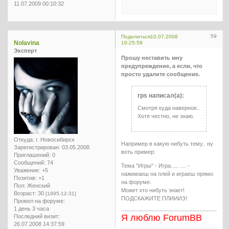
11.07.2009 00:10:32
59
Поделиться
10.07.2008
Nolavina
16:25:59
Эксперт
Прошу неставить мну
предупреждение, а если, что
просто удалите сообщение.
rps написал(а):
Смотря куда наверное..
Хотя честно, не знаю.
Откуда:
г. Новосибирск
Например в какую нибуть тему.. ну
Зарегистрирован
: 03.05.2008
воть пример:
Приглашений:
0
Сообщений:
74
Тема "Игры" - Игра..... .... -
Уважение:
+5
нажимаеш на плей и играеш прямо
Позитив:
+1
на форуме.
Пол:
Женский
Может кто нибуть знает!
Возраст:
30
[1995-12-31]
ПОДСКАЖИТЕ ПЛИИИЗ!
Провел на форуме:
1 день 3 часа
Я люблю ForumBB
Последний визит:
26.07.2008 14:37:59