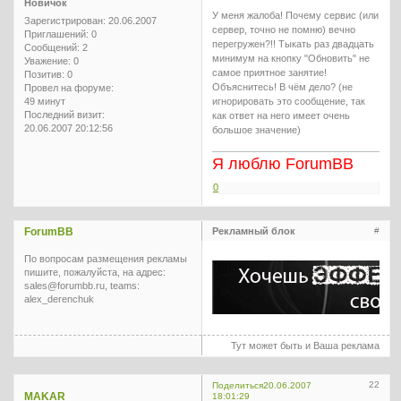
Новичок
У меня жалоба! Почему сервис (или
Зарегистрирован
: 20.06.2007
сервер, точно не помню) вечно
Приглашений:
0
перегружен?!! Тыкать раз двадцать
Сообщений:
2
минимум на кнопку "Обновить" не
Уважение:
0
самое приятное занятие!
Позитив:
0
Объяснитесь! В чём дело? (не
Провел на форуме:
49 минут
игнорировать это сообщение, так
Последний визит:
как ответ на него имеет очень
20.06.2007 20:12:56
большое значение)
Я люблю ForumBB
0
ForumBB
Рекламный блок
#
По вопросам размещения рекламы
пишите, пожалуйста, на адрес:
sales@forumbb.ru, teams:
alex_derenchuk
Тут может быть и Ваша реклама
22
Поделиться
20.06.2007
MAKAR
18:01:29