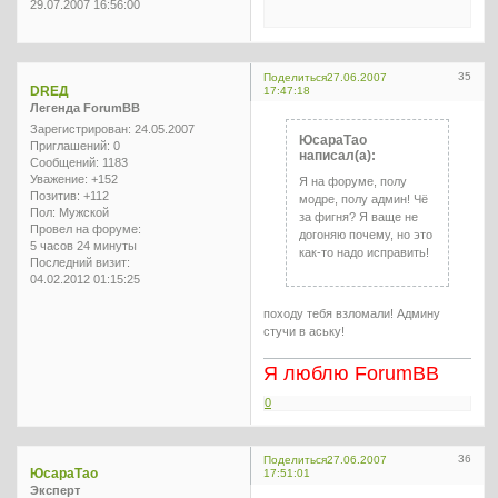
29.07.2007 16:56:00
35
Поделиться
27.06.2007
DREД
17:47:18
Легенда ForumBB
Зарегистрирован
: 24.05.2007
ЮсараТао
Приглашений:
0
написал(а):
Сообщений:
1183
Уважение:
+152
Я на форуме, полу
Позитив:
+112
модре, полу админ! Чё
Пол:
Мужской
за фигня? Я ваще не
Провел на форуме:
догоняю почему, но это
5 часов 24 минуты
как-то надо исправить!
Последний визит:
04.02.2012 01:15:25
походу тебя взломали! Админу
стучи в аську!
Я люблю ForumBB
0
36
Поделиться
27.06.2007
ЮсараТао
17:51:01
Эксперт