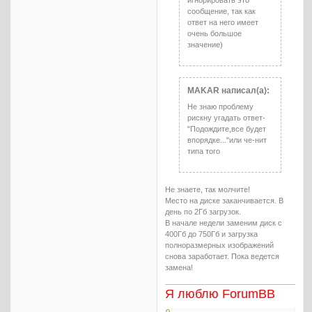
игнорировать это
сообщение, так как
ответ на него имеет
очень большое
значение)
MAKAR написал(а):
Не знаю проблему
рискну угадать ответ-
"Подождите,все будет
впорядке..."или че-нит
типа того
Не знаете, так молчите!
Место на диске заканчивается. В
день по 2Гб загрузок.
В начале недели заменим диск с
400Гб до 750Гб и загрузка
полноразмерных изображений
снова заработает. Пока ведется
замена!
Я люблю ForumBB
0