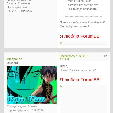
фигня? Я ваще не
5 часов 24 минуты
догоняю почему, но это
Последний визит:
как-то надо исправить!
04.02.2012 01:15:25
Почему у тебя всего 9 сообщений?
Стучи Админу срочно!
Я люблю ForumBB
0
39
Поделиться
27.06.2007
ЮсараТао
17:56:09
Эксперт
DREД
Чего? 9? У мну написано 723!
Я люблю ForumBB
0
Откуда:
Изумо, Япония
Зарегистрирован
: 01.06.2007