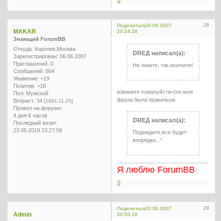
28
Поделиться
20.06.2007
MAKAR
20:24:26
Знающий ForumBB
Откуда:
Королев,Москва
DREД написал(а):
Зарегистрирован
: 06.06.2007
Приглашений:
0
Не знаете, так молчите!
Сообщений:
564
Уважение:
+19
Позитив:
+18
извините пожалуйста=)но моя
Пол:
Мужской
фраза была правильна
Возраст:
34
[1991-11-25]
Провел на форуме:
4 дня 6 часов
DREД написал(а):
Последний визит:
23.05.2019 23:27:58
Подождите,все будет
впорядке..."
Я люблю ForumBB
0
29
Поделиться
20.06.2007
Admin
20:50:16