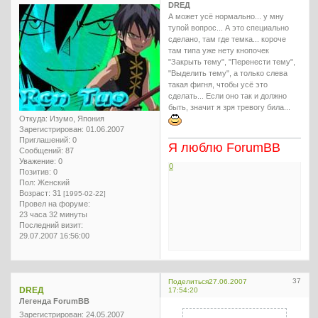
DREД
А может усё нормально... у мну
тупой вопрос... А это специально
сделано, там где темка... короче
там типа уже нету кнопочек
"Закрыть тему", "Перенести тему",
"Выделить тему", а только слева
такая фигня, чтобы усё это
сделать... Если оно так и должно
быть, значит я зря тревогу била...
Откуда:
Изумо, Япония
Зарегистрирован
: 01.06.2007
Приглашений:
0
Я люблю ForumBB
Сообщений:
87
Уважение:
0
0
Позитив:
0
Пол:
Женский
Возраст:
31
[1995-02-22]
Провел на форуме:
23 часа 32 минуты
Последний визит:
29.07.2007 16:56:00
37
Поделиться
27.06.2007
DREД
17:54:20
Легенда ForumBB
Зарегистрирован
: 24.05.2007