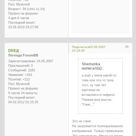
Пол:
Мужской
Возраст:
34
[1991-11-25]
Провел на форуме:
4 дня 6 часов
Последний визит:
23.05.2019 23:27:58
26
Поделиться
20.06.2007
DREД
20:19:45
Легенда ForumBB
Зарегистрирован
: 24.05.2007
Shamanka
Приглашений:
0
написал(а):
Сообщений:
1183
Уважение:
+152
а ещё у меня какой-то
Позитив:
+112
глюк или что-то типа
Пол:
Мужской
того, ну там чёт
Провел на форуме:
картинки не
5 часов 24 минуты
вставляются нифига!
Последний визит:
Первая моя мысль:
04.02.2012 01:15:25
"Глюк..."
Это не глюк!
Не загружается полноразмерное
изображение. Только превьюшка.
Это специально. Место на диске