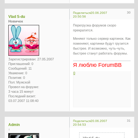
30
Поделиться
20.06.2007
Vlad S-du
20:50:56
Новичок
Перегрузка форумов скоро
прекратится.
Меняют только сервер картинок. Как
поменяют, картинки будут грузится
быстрее. И возможно, чуть-чуть,
быстрее станут работать форумы.
Зарегистрирован
: 27.05.2007
Приглашений:
0
Я люблю ForumBB
Сообщений:
11
Уважение:
0
0
Позитив:
0
Пол:
Мужской
Провел на форуме:
3 часа 15 минут
Последний визит:
03.07.2007 11:08:40
31
Поделиться
20.06.2007
Admin
20:54:53
↑