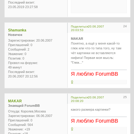
Последний визит:
23.05.2019 23:27:58
24
Поделиться
20.06.2007
Shamanka
20:03:53
Новичок
MAKAR
Зарегистрирован
: 20.06.2007
Понятно, а ещё у меня какой-то
Приглашений:
0
глюк или что-то типа того, ну там
Сообщений:
2
чёт картинки не вставляются
Уважение:
0
нифига! Первая моя мысль:
Позитив:
0
"Глюк..."
Провел на форуме:
49 минут
Последний визит:
Я люблю ForumBB
20.06.2007 20:12:56
0
25
Поделиться
20.06.2007
MAKAR
20:08:20
Знающий ForumBB
какого размера картинки?
Откуда:
Королев,Москва
Зарегистрирован
: 06.06.2007
Я люблю ForumBB
Приглашений:
0
Сообщений:
564
0
Уважение:
+19
Позитив:
+18