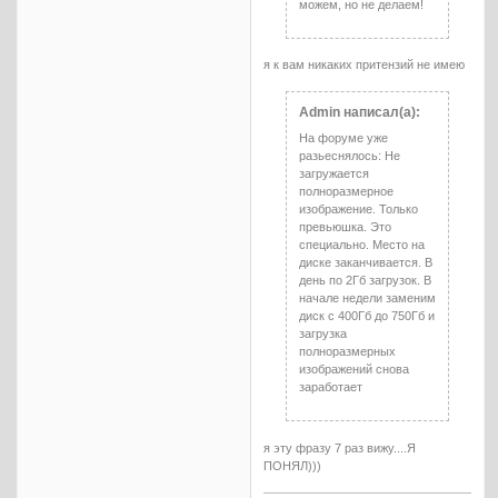
можем, но не делаем!
я к вам никаких притензий не имею
Admin написал(а):
На форуме уже
разьеснялось: Не
загружается
полноразмерное
изображение. Только
превьюшка. Это
специально. Место на
диске заканчивается. В
день по 2Гб загрузок. В
начале недели заменим
диск с 400Гб до 750Гб и
загрузка
полноразмерных
изображений снова
заработает
я эту фразу 7 раз вижу....Я
ПОНЯЛ)))