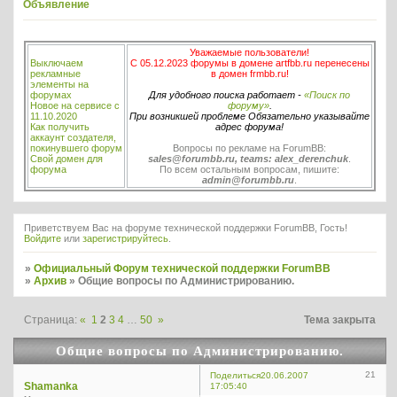
Объявление
Уважаемые пользователи!
Выключаем
С 05.12.2023 форумы в домене artfbb.ru перенесены
рекламные
в домен frmbb.ru!
элементы на
форумах
Для удобного поиска работает -
«Поиск по
Новое на сервисе с
форуму»
.
11.10.2020
При возникшей проблеме Обязательно указывайте
Как получить
адрес форума!
аккаунт создателя,
покинувшего форум
Вопросы по рекламе на ForumBB:
Свой домен для
sales@forumbb.ru, teams: alex_derenchuk
.
форума
По всем остальным вопросам, пишите:
admin@forumbb.ru
.
Приветствуем Вас на форуме технической поддержки ForumBB, Гость!
Войдите
или
зарегистрируйтесь
.
»
Официальный Форум технической поддержки ForumBB
»
Архив
»
Общие вопросы по Администрированию.
Страница:
«
1
2
3
4
…
50
»
Тема закрыта
Общие вопросы по Администрированию.
21
Поделиться
20.06.2007
Shamanka
17:05:40