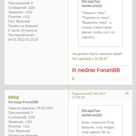
ЮсараТао
Приглашений:
0
написал(а):
Сообщений:
1183
Уважение:
+152
"Закрыть тему",
Позитив:
+112
"Перенести тему",
Пол:
Мужской
"Выделить тему", а
Провел на форуме:
только слева такая
5 часов 24 минуты
фигня, чтобы усё это
Последний визит:
сделать...
04.02.2012 01:15:25
так должно быть! новинка такая!
Что сделано с 21.05.07
Я люблю ForumBB
0
38
Поделиться
27.06.2007
DREД
17:55:20
Легенда ForumBB
Зарегистрирован
: 24.05.2007
ЮсараТао
Приглашений:
0
написал(а):
Сообщений:
1183
Уважение:
+152
Блин, помогите! Я на
Позитив:
+112
форуме, полу модре,
Пол:
Мужской
полу админ! Чё за
Провел на форуме: