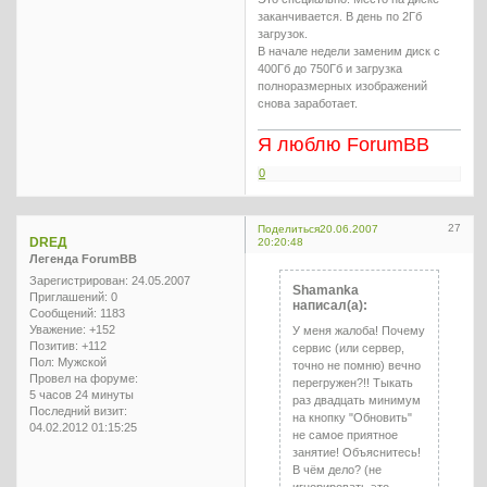
заканчивается. В день по 2Гб
загрузок.
В начале недели заменим диск с
400Гб до 750Гб и загрузка
полноразмерных изображений
снова заработает.
Я люблю ForumBB
0
27
Поделиться
20.06.2007
DREД
20:20:48
Легенда ForumBB
Зарегистрирован
: 24.05.2007
Shamanka
Приглашений:
0
написал(а):
Сообщений:
1183
Уважение:
+152
У меня жалоба! Почему
Позитив:
+112
сервис (или сервер,
Пол:
Мужской
точно не помню) вечно
Провел на форуме:
перегружен?!! Тыкать
5 часов 24 минуты
раз двадцать минимум
Последний визит:
на кнопку "Обновить"
04.02.2012 01:15:25
не самое приятное
занятие! Объяснитесь!
В чём дело? (не