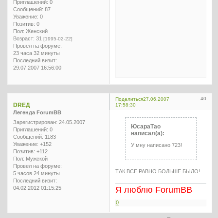
Приглашений:
0
Сообщений:
87
Уважение:
0
Позитив:
0
Пол:
Женский
Возраст:
31
[1995-02-22]
Провел на форуме:
23 часа 32 минуты
Последний визит:
29.07.2007 16:56:00
40
Поделиться
27.06.2007
DREД
17:58:30
Легенда ForumBB
Зарегистрирован
: 24.05.2007
ЮсараТао
Приглашений:
0
написал(а):
Сообщений:
1183
Уважение:
+152
У мну написано 723!
Позитив:
+112
Пол:
Мужской
Провел на форуме:
ТАК ВСЕ РАВНО БОЛЬШЕ БЫЛО!
5 часов 24 минуты
Последний визит:
04.02.2012 01:15:25
Я люблю ForumBB
0