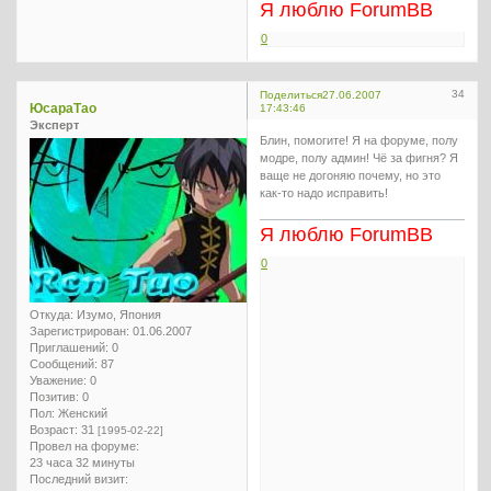
Я люблю ForumBB
0
34
Поделиться
27.06.2007
ЮсараТао
17:43:46
Эксперт
Блин, помогите! Я на форуме, полу
модре, полу админ! Чё за фигня? Я
ваще не догоняю почему, но это
как-то надо исправить!
Я люблю ForumBB
0
Откуда:
Изумо, Япония
Зарегистрирован
: 01.06.2007
Приглашений:
0
Сообщений:
87
Уважение:
0
Позитив:
0
Пол:
Женский
Возраст:
31
[1995-02-22]
Провел на форуме:
23 часа 32 минуты
Последний визит: