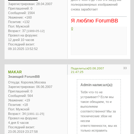
Зарегистрирован
: 28.04.2007
полноразмерных изображений
Приглашений:
0
снова заработает
Сообщений:
1564
Уважение:
+160
Я люблю ForumBB
Позитив:
+132
Пол:
Мужской
0
Возраст:
37
[1989-05-12]
Провел на форуме:
12 дней 10 часов
Последний визит:
09.10.2025 13:52:52
33
Поделиться
20.06.2007
MAKAR
21:47:25
Знающий ForumBB
Откуда:
Королев,Москва
Admin написал(а):
Зарегистрирован
: 06.06.2007
Приглашений:
0
Тебя что-то не
Сообщений:
564
устраивает? Если мы
Уважение:
+19
такое обещаем, то и
Позитив:
+18
выполняем
Пол:
Мужской
соответственно! Мы за
Возраст:
34
[1991-11-25]
технические збои не
Провел на форуме:
несем
4 дня 6 часов
ответственности, мы их
Последний визит:
только исправить
23.05.2019 23:27:58