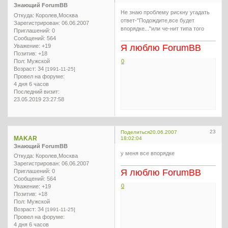
Знающий ForumBB
Не знаю проблему рискну угадать
Откуда:
Королев,Москва
ответ-"Подождите,все будет
Зарегистрирован
: 06.06.2007
впорядке..."или че-нит типа того
Приглашений:
0
Сообщений:
564
Уважение:
+19
Я люблю ForumBB
Позитив:
+18
Пол:
Мужской
0
Возраст:
34
[1991-11-25]
Провел на форуме:
4 дня 6 часов
Последний визит:
23.05.2019 23:27:58
23
Поделиться
20.06.2007
MAKAR
18:02:04
Знающий ForumBB
у меня все впорядке
Откуда:
Королев,Москва
Зарегистрирован
: 06.06.2007
Я люблю ForumBB
Приглашений:
0
Сообщений:
564
0
Уважение:
+19
Позитив:
+18
Пол:
Мужской
Возраст:
34
[1991-11-25]
Провел на форуме:
4 дня 6 часов