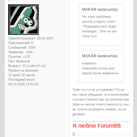
↑
MAKAR написал(а):
Не знаю проблему
рискну угадать ответ-
"Подождите,все будет
впорядке..."или че-нит
типа того
Зарегистрирован
: 28.04.2007
Приглашений:
0
Сообщений:
1564
Уважение:
+160
MAKAR написал(а):
Позитив:
+132
Пол:
Мужской
извините
Возраст:
37
[1989-05-12]
пожалуйста=)но моя
Провел на форуме:
фраза была правильна
12 дней 10 часов
Последний визит:
09.10.2025 13:52:52
Тебя что-то не устраивает? Если
мы такое обещаем, то и выполняем
соответственно! Мы за технические
збои не несем ответственности, мы
их только исправить можем, но не
делаем!
Я люблю ForumBB
0