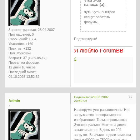
Vlad S-du
написал(а):
чуть-чуть, быстрее
станут работать
форумы.
Зарегистрирован
: 28.04.2007
Приглашений:
0
Подтверждаю!
Сообщений:
1564
Уважение:
+160
Позитив:
+132
Я люблю ForumBB
Пол:
Мужской
Возраст:
37
[1989-05-12]
0
Провел на форуме:
12 дней 10 часов
Последний визит:
09.10.2025 13:52:52
32
Поделиться
20.06.2007
Admin
20:59:06
↑
На форуме уже разьеснялось: Не
загружается полноразмерное
изображение. Только превьюшка.
Это специально. Место на диске
заканчивается. В день по 2Гб
загрузок. В начале недели заменим
диск с 400Гб до 750Гб и загрузка