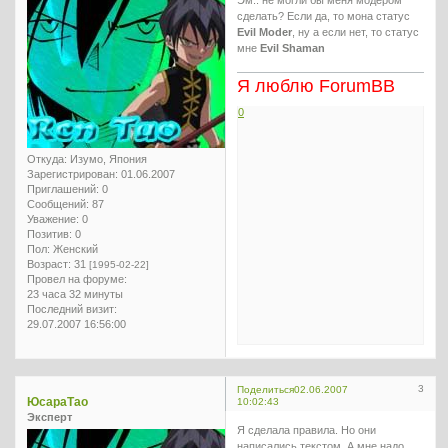
сделать? Если да, то мона статус
Evil Moder
, ну а если нет, то статус
мне
Evil Shaman
Я люблю ForumBB
0
Откуда:
Изумо, Япония
Зарегистрирован
: 01.06.2007
Приглашений:
0
Сообщений:
87
Уважение:
0
Позитив:
0
Пол:
Женский
Возраст:
31
[1995-02-22]
Провел на форуме:
23 часа 32 минуты
Последний визит:
29.07.2007 16:56:00
3
Поделиться
02.06.2007
ЮсараТао
10:02:43
Эксперт
Я сделала правила. Но они
написались текстом. А мне надо,