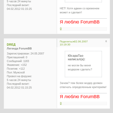
5 часов 24 минуты
Последний визит:
НЕТ! Хотя админ со временем
04.02.2012 01:15:25
может и сделает!
Я люблю ForumBB
0
6
Поделиться
02.06.2007
DREД
10:19:30
Легенда ForumBB
Зарегистрирован
: 24.05.2007
ЮсараТао
Приглашений:
0
написал(а):
Сообщений:
1183
Уважение:
+152
не могли бы меня
Позитив:
+112
модером сделать?
Пол:
Мужской
Провел на форуме:
5 часов 24 минуты
Зачем? тем более модер должен
Последний визит:
отвечать определенным критериям!
04.02.2012 01:15:25
Я люблю ForumBB
0