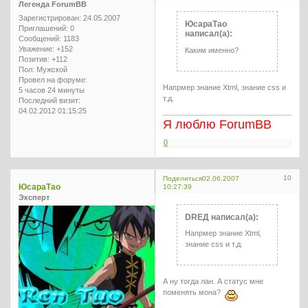
Легенда ForumBB
Зарегистрирован
: 24.05.2007
ЮсараТао
Приглашений:
0
написал(а):
Сообщений:
1183
Уважение:
+152
Каким именно?
Позитив:
+112
Пол:
Мужской
Провел на форуме:
Напрмер знание Xtml, знание css и
5 часов 24 минуты
т.д.
Последний визит:
04.02.2012 01:15:25
Я люблю ForumBB
0
10
Поделиться
02.06.2007
ЮсараТао
10:27:39
Эксперт
DREД написал(а):
Напрмер знание Xtml,
знание css и т.д.
А ну тогда лан. А статус мне
поменять мона?