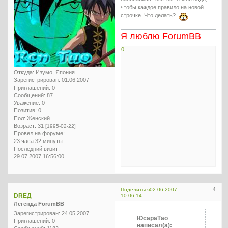
чтобы каждое правило на новой
строчке. Что делать?
Я люблю ForumBB
0
Откуда:
Изумо, Япония
Зарегистрирован
: 01.06.2007
Приглашений:
0
Сообщений:
87
Уважение:
0
Позитив:
0
Пол:
Женский
Возраст:
31
[1995-02-22]
Провел на форуме:
23 часа 32 минуты
Последний визит:
29.07.2007 16:56:00
4
Поделиться
02.06.2007
DREД
10:06:14
Легенда ForumBB
Зарегистрирован
: 24.05.2007
ЮсараТао
Приглашений:
0
написал(а):