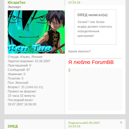
ЮсараТао
10:20:29
Эксперт
DREД написал(а):
Зачем? тем более
модер должен отвечать
определенным
критериям!
Каким именно?
Откуда:
Изумо, Япония
Зарегистрирован
: 01.06.2007
Я люблю ForumBB
Приглашений:
0
Сообщений:
87
0
Уважение:
0
Позитив:
0
Пол:
Женский
Возраст:
31
[1995-02-22]
Провел на форуме:
23 часа 32 минуты
Последний визит:
29.07.2007 16:56:00
9
Поделиться
02.06.2007
DREД
10:23:16