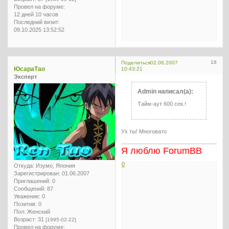
Провел на форуме:
12 дней 10 часов
Последний визит:
09.10.2025 13:52:52
18
Поделиться
02.06.2007
ЮсараТао
10:43:21
Эксперт
Admin написал(а):
Тайм-аут 600 сек.!
Ух ты! Многовато
Я люблю ForumBB
0
Откуда:
Изумо, Япония
Зарегистрирован
: 01.06.2007
Приглашений:
0
Сообщений:
87
Уважение:
0
Позитив:
0
Пол:
Женский
Возраст:
31
[1995-02-22]
Провел на форуме: