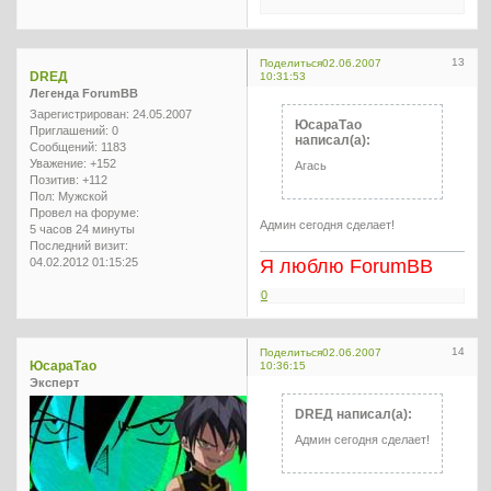
13
Поделиться
02.06.2007
DREД
10:31:53
Легенда ForumBB
Зарегистрирован
: 24.05.2007
ЮсараТао
Приглашений:
0
написал(а):
Сообщений:
1183
Уважение:
+152
Агась
Позитив:
+112
Пол:
Мужской
Провел на форуме:
Админ сегодня сделает!
5 часов 24 минуты
Последний визит:
04.02.2012 01:15:25
Я люблю ForumBB
0
14
Поделиться
02.06.2007
ЮсараТао
10:36:15
Эксперт
DREД написал(а):
Админ сегодня сделает!