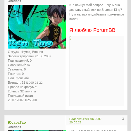
Эксперт
И я начну! Мой вопрос... где мона
достать смайлики по Shaman King?
Ну и нельзя ли добавить три-четыре
поля?
Я люблю ForumBB
0
Откуда:
Изумо, Япония
Зарегистрирован
: 01.06.2007
Приглашений:
0
Сообщений:
87
Уважение:
0
Позитив:
0
Пол:
Женский
Возраст:
31
[1995-02-22]
Провел на форуме:
23 часа 32 минуты
Последний визит:
29.07.2007 16:56:00
2
Поделиться
01.06.2007
ЮсараТао
20:05:22
Эксперт
Эм.. не могли бы меня модером