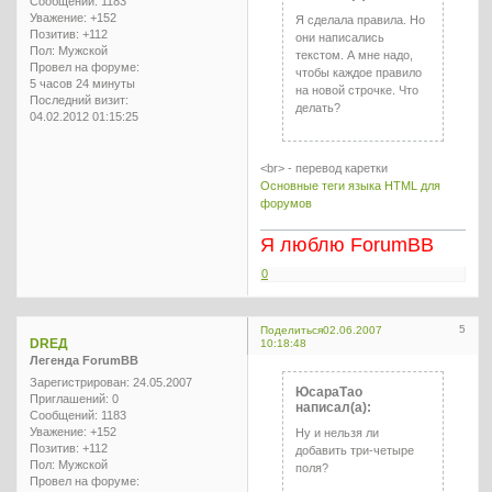
Сообщений:
1183
Уважение:
+152
Я сделала правила. Но
Позитив:
+112
они написались
Пол:
Мужской
текстом. А мне надо,
Провел на форуме:
чтобы каждое правило
5 часов 24 минуты
на новой строчке. Что
Последний визит:
делать?
04.02.2012 01:15:25
<br> - перевод каретки
Основные теги языка HTML для
форумов
Я люблю ForumBB
0
5
Поделиться
02.06.2007
DREД
10:18:48
Легенда ForumBB
Зарегистрирован
: 24.05.2007
ЮсараТао
Приглашений:
0
написал(а):
Сообщений:
1183
Уважение:
+152
Ну и нельзя ли
Позитив:
+112
добавить три-четыре
Пол:
Мужской
поля?
Провел на форуме: