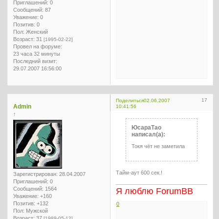
Приглашений:
0
Сообщений:
87
Уважение:
0
Позитив:
0
Пол:
Женский
Возраст:
31
[1995-02-22]
Провел на форуме:
23 часа 32 минуты
Последний визит:
29.07.2007 16:56:00
17
Поделиться
02.06.2007
Admin
10:41:56
↑
ЮсараТао
написал(а):
Токя чёт не заметила
Тайм-аут 600 сек.!
Зарегистрирован
: 28.04.2007
Приглашений:
0
Сообщений:
1564
Я люблю ForumBB
Уважение:
+160
Позитив:
+132
0
Пол:
Мужской
Возраст:
37
[1989-05-12]