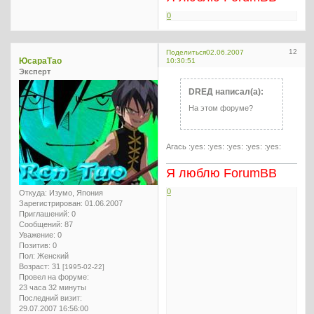
0
12
Поделиться
02.06.2007
ЮсараТао
10:30:51
Эксперт
DREД написал(а):
На этом форуме?
Агась :yes: :yes: :yes: :yes: :yes:
Я люблю ForumBB
0
Откуда:
Изумо, Япония
Зарегистрирован
: 01.06.2007
Приглашений:
0
Сообщений:
87
Уважение:
0
Позитив:
0
Пол:
Женский
Возраст:
31
[1995-02-22]
Провел на форуме:
23 часа 32 минуты
Последний визит:
29.07.2007 16:56:00