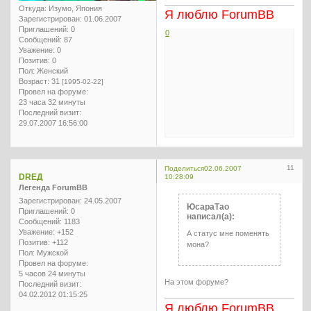
Откуда:
Изумо, Япония
Я люблю ForumBB
Зарегистрирован
: 01.06.2007
Приглашений:
0
0
Сообщений:
87
Уважение:
0
Позитив:
0
Пол:
Женский
Возраст:
31
[1995-02-22]
Провел на форуме:
23 часа 32 минуты
Последний визит:
29.07.2007 16:56:00
11
Поделиться
02.06.2007
DREД
10:28:09
Легенда ForumBB
Зарегистрирован
: 24.05.2007
ЮсараТао
Приглашений:
0
написал(а):
Сообщений:
1183
Уважение:
+152
А статус мне поменять
Позитив:
+112
мона?
Пол:
Мужской
Провел на форуме:
5 часов 24 минуты
На этом форуме?
Последний визит:
04.02.2012 01:15:25
Я люблю ForumBB