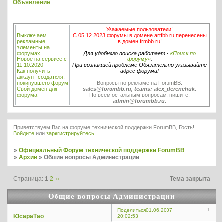
Объявление
Уважаемые пользователи!
Выключаем
С 05.12.2023 форумы в домене artfbb.ru перенесены
рекламные
в домен frmbb.ru!
элементы на
форумах
Для удобного поиска работает -
«Поиск по
Новое на сервисе с
форуму»
.
11.10.2020
При возникшей проблеме Обязательно указывайте
Как получить
адрес форума!
аккаунт создателя,
покинувшего форум
Вопросы по рекламе на ForumBB:
Свой домен для
sales@forumbb.ru, teams: alex_derenchuk
.
форума
По всем остальным вопросам, пишите:
admin@forumbb.ru
.
Приветствуем Вас на форуме технической поддержки ForumBB, Гость!
Войдите
или
зарегистрируйтесь
.
»
Официальный Форум технической поддержки ForumBB
»
Архив
»
Общие вопросы Администрации
Страница:
1
2
»
Тема закрыта
Общие вопросы Администрации
1
Поделиться
01.06.2007
ЮсараТао
20:02:53