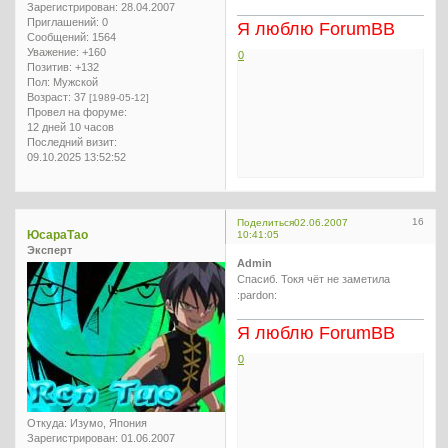
Зарегистрирован
: 28.04.2007
Приглашений:
0
Я люблю ForumBB
Сообщений:
1564
Уважение:
+160
0
Позитив:
+132
Пол:
Мужской
Возраст:
37
[1989-05-12]
Провел на форуме:
12 дней 10 часов
Последний визит:
09.10.2025 13:52:52
16
Поделиться
02.06.2007
ЮсараТао
10:41:05
Эксперт
Admin
Спасиб. Токя чёт не заметила
:pardon:
Я люблю ForumBB
0
Откуда:
Изумо, Япония
Зарегистрирован
: 01.06.2007