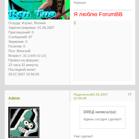
Хорошо
Я люблю ForumBB
0
Откуда:
Изумо, Япония
Зарегистрирован
: 01.06.2007
Приглашений:
0
Сообщений:
87
Уважение:
0
Позитив:
0
Пол:
Женский
Возраст:
31
[1995-02-22]
Провел на форуме:
23 часа 32 минуты
Последний визит:
29.07.2007 16:56:00
15
Поделиться
02.06.2007
Admin
10:36:46
↑
DREД написал(а):
Админ сегодня сделает!
Уже сделал!