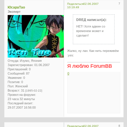
7
Поделиться
02.06.2007
ЮсараТао
10:19:49
Эксперт
DREД написал(а):
НЕТ! Хотя админ со
временем может и
сделает!
Жалко, ну лан. Как-нить переживём
:yes:
Откуда:
Изумо, Япония
Зарегистрирован
: 01.06.2007
Я люблю ForumBB
Приглашений:
0
Сообщений:
87
0
Уважение:
0
Позитив:
0
Пол:
Женский
Возраст:
31
[1995-02-22]
Провел на форуме:
23 часа 32 минуты
Последний визит:
29.07.2007 16:56:00
8
Поделиться
02.06.2007