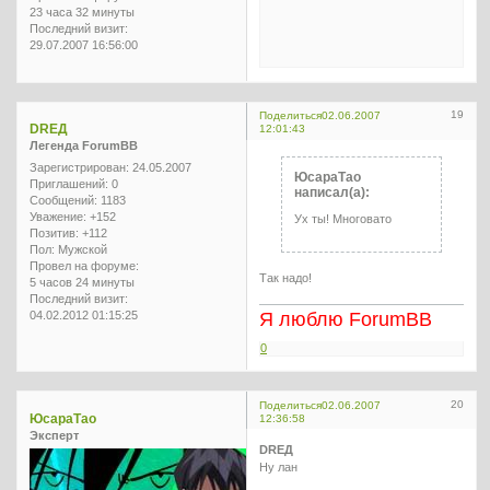
23 часа 32 минуты
Последний визит:
29.07.2007 16:56:00
19
Поделиться
02.06.2007
DREД
12:01:43
Легенда ForumBB
Зарегистрирован
: 24.05.2007
ЮсараТао
Приглашений:
0
написал(а):
Сообщений:
1183
Уважение:
+152
Ух ты! Многовато
Позитив:
+112
Пол:
Мужской
Провел на форуме:
Так надо!
5 часов 24 минуты
Последний визит:
04.02.2012 01:15:25
Я люблю ForumBB
0
20
Поделиться
02.06.2007
ЮсараТао
12:36:58
Эксперт
DREД
Ну лан