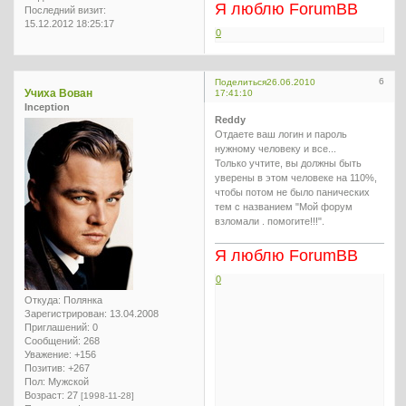
Я люблю ForumBB
Последний визит:
15.12.2012 18:25:17
0
6
Поделиться
26.06.2010
Учиха Вован
17:41:10
Inception
Reddy
Отдаете ваш логин и пароль
нужному человеку и все...
Только учтите, вы должны быть
уверены в этом человеке на 110%,
чтобы потом не было панических
тем с названием "Мой форум
взломали . помогите!!!".
Я люблю ForumBB
0
Откуда:
Полянка
Зарегистрирован
: 13.04.2008
Приглашений:
0
Сообщений:
268
Уважение:
+156
Позитив:
+267
Пол:
Мужской
Возраст:
27
[1998-11-28]