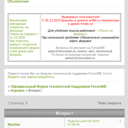
Объявление
Уважаемые пользователи!
Выключаем
С 05.12.2023 форумы в домене artfbb.ru перенесены
рекламные
в домен frmbb.ru!
элементы на
форумах
Для удобного поиска работает -
«Поиск по
Новое на сервисе с
форуму»
.
11.10.2020
При возникшей проблеме Обязательно указывайте
Как получить
адрес форума!
аккаунт создателя,
покинувшего форум
Вопросы по рекламе на ForumBB:
Свой домен для
sales@forumbb.ru, teams: alex_derenchuk
.
форума
По всем остальным вопросам, пишите:
admin@forumbb.ru
.
Приветствуем Вас на форуме технической поддержки ForumBB, Гость!
Войдите
или
зарегистрируйтесь
.
»
Официальный Форум технической поддержки ForumBB
»
Корзина
»
Вопрос!
Страница:
1
Тема закрыта
Вопрос!
1
Поделиться
23.06.2010
Martina
07:36:34