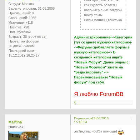
сайт про симс 2 и 3.А
Откуда:
Москва
как сделать разделы
Зарегистрирован
: 31.08.2008
например:симс:загрузки.А
Приглашений:
0
внизу темы
Сообщений:
1055
симы,машины,генетика.
Уважение:
+118
Позитив:
+98
Пол:
Мужской
Возраст:
30
[1996-05-11]
Администрирование-->Категории
Провел на форуме:
(тут создаете нужную категорию)-
20 дней 5 часов
->Форумы (добавляете форум в
Последний визит:
нужную категорию)--> В
15.12.2012 18:25:17
созданной категории ищите
"Новый Форум". Далее рядом с
"Новым Форумом" жмете на
"редактировать" -->
Переименовывайте "Новый
форум" под себя.
Я люблю ForumBB
0
3
Поделиться
23.06.2010
Martina
15:48:24
Новичок
.echo
,спасибо!За помощь!