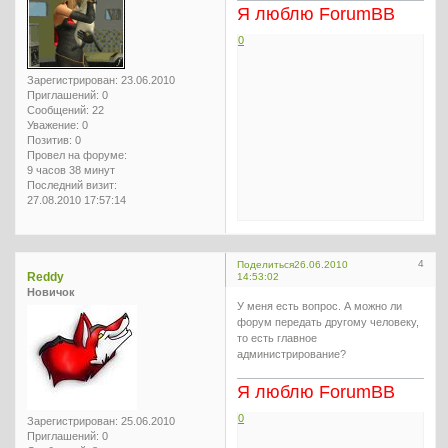
Я люблю ForumBB
0
Зарегистрирован
: 23.06.2010
Приглашений:
0
Сообщений:
22
Уважение:
0
Позитив:
0
Провел на форуме:
9 часов 38 минут
Последний визит:
27.08.2010 17:57:14
4
Поделиться
26.06.2010
Reddy
14:53:02
Новичок
У меня есть вопрос. А можно ли
форум передать другому человеку,
то есть главное
администрирование?
Я люблю ForumBB
0
Зарегистрирован
: 25.06.2010
Приглашений:
0