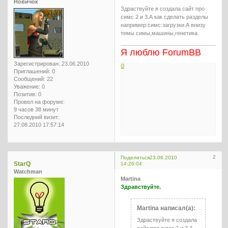
Новичок
Здраствуйте я создала сайт про
симс 2 и 3.А как сделать разделы
например:симс:загрузки.А внизу
темы симы,машины,генетика.
Я люблю ForumBB
Зарегистрирован
: 23.06.2010
0
Приглашений:
0
Сообщений:
22
Уважение:
0
Позитив:
0
Провел на форуме:
9 часов 38 минут
Последний визит:
27.08.2010 17:57:14
2
Поделиться
23.06.2010
StarQ
14:26:04
Watchman
Martina
Здравствуйте.
Martina написал(а):
Здраствуйте я создала