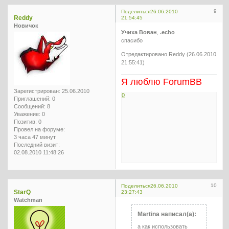
9
Поделиться
26.06.2010
Reddy
21:54:45
Новичок
Учиха Вован
,
.echo
спасибо
Отредактировано Reddy (26.06.2010
21:55:41)
Я люблю ForumBB
Зарегистрирован
: 25.06.2010
0
Приглашений:
0
Сообщений:
8
Уважение:
0
Позитив:
0
Провел на форуме:
3 часа 47 минут
Последний визит:
02.08.2010 11:48:26
10
Поделиться
26.06.2010
StarQ
23:27:43
Watchman
Martina написал(а):
а как использовать