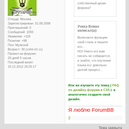
собственный дизан
форума?
Откуда:
Москва
Зарегистрирован
: 31.08.2008
Учиха Вован
Приглашений:
0
написал(а):
Сообщений:
1055
Уважение:
+118
Включаете функцию
Позитив:
+98
свой стиль и пишите
Пол:
Мужской
его...
Возраст:
30
[1996-05-11]
НО! Никто его вам
Провел на форуме:
писать не собирается,
20 дней 5 часов
и знайте, что изучение
Последний визит:
языка ксс довольно
15.12.2012 18:25:17
долгий процесс...
Или же изучаете эту темку (
FAQ
по дизайну форума в CSS
) и
аналогично создаете свой
дизайн.
Я люблю ForumBB
0
Тема закрыта