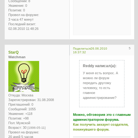
Сообщений:
8
Уважение:
0
Позитив:
0
Провел на форуме:
3 часа 47 минут
Последний визит:
02.08.2010 11:48:26
5
Поделиться
26.06.2010
StarQ
16:37:32
Watchman
Reddy написал(а):
У меня есть вопрос. А
можно ли форум
передать другому
человеку, то есть
главное
Откуда:
Москва
администрирование?
Зарегистрирован
: 31.08.2008
Приглашений:
0
Сообщений:
1055
Уважение:
+118
Можно, обговорив это с главным
Позитив:
+98
администратором форума.
Пол:
Мужской
Как получить аккаунт создателя,
Возраст:
30
[1996-05-11]
покинувшего форум.
Провел на форуме:
20 дней 5 часов