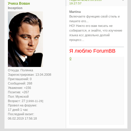
Учиха Вован
19:27:57
Inception
Martina
Включаете функцию свой стиль и
пишите его...
НО! Никто его вам писать не
собирается, и знайте, что изучение
языка ксс довольно долгий
процесс...
Я люблю ForumBB
0
Откуда:
Полянка
Зарегистрирован
: 13.04.2008
Приглашений:
0
Сообщений:
268
Уважение:
+156
Позитив:
+267
Пол:
Мужской
Возраст:
27
[1998-11-28]
Провел на форуме:
17 дней 1 час
Последний визит:
06.02.2019 17:56:18